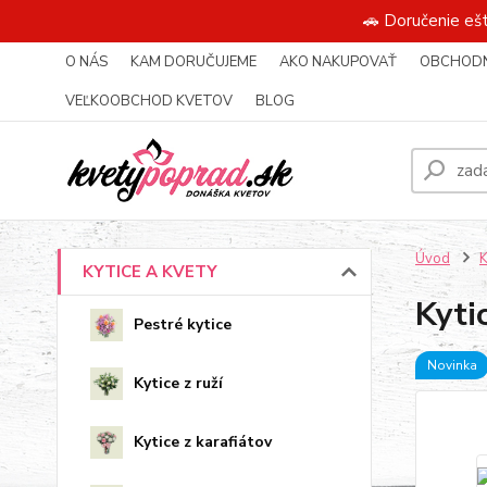
🚗 Doručenie eš
O NÁS
KAM DORUČUJEME
AKO NAKUPOVAŤ
OBCHODN
VEĽKOOBCHOD KVETOV
BLOG
Úvod
KYTICE A KVETY
Kyti
Pestré kytice
Novinka
Kytice z ruží
Kytice z karafiátov