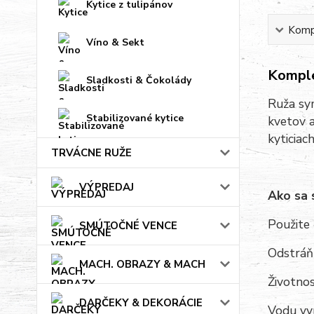
Kytice z tulipánov
Kompl
Víno & Sekt
Komple
Sladkosti & Čokolády
Ruža sym
Stabilizované kytice
kvetov a
kyticiac
TRVÁCNE RUŽE
VÝPREDAJ
Ako sa 
Použite 
SMÚTOČNÉ VENCE
Odstráňt
MACH. OBRAZY & MACH
Životnos
DARČEKY & DEKORÁCIE
Vodu vy