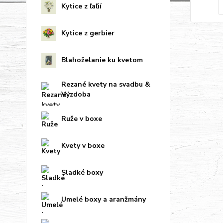
Kytice z ľaľií
Kytice z gerbier
Blahoželanie ku kvetom
Rezané kvety na svadbu &
Výzdoba
Ruže v boxe
Kvety v boxe
Sladké boxy
Umelé boxy a aranžmány