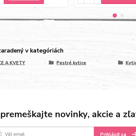
zaradený v kategóriách
CE A KVETY
Pestré kytice
Kytic
premeškajte novinky, akcie a zľa
Prihlásiť sa