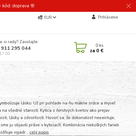
 kód: doprava 🌸
Prihlásenie
EUR
e si rady? Zavolajte.
0
ks
 911 295 044
za
0 €
 17:00
ymbolizuje lásku. Už pri pohľade na ňu mäkne srdce a myseľ
 na všedné starosti. Kytica z čerstvých kvetov ako prejav
sti, lásky a zdvorilosti. Hovorí sa, že dokonalosť neexistuje,
sme ju objavili práve v kyticiach. Kombinácia niekoľkých farieb
ožňuje vyjadr...
celý popis