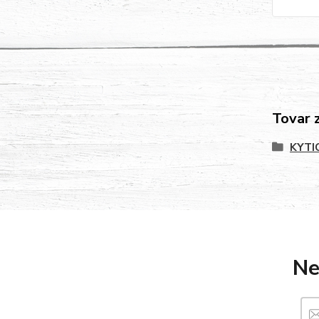
Tovar 
KYTI
Ne