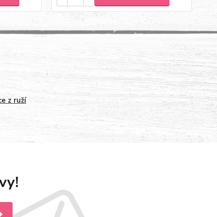
e z ruží
vy!