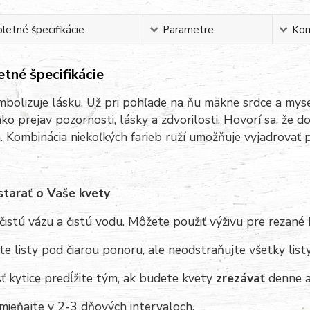
etné špecifikácie
Parametre
Ko
tné špecifikácie
bolizuje lásku. Už pri pohľade na ňu mäkne srdce a mys
ko prejav pozornosti, lásky a zdvorilosti.
Hovorí sa, že do
h.
Kombinácia niekoľkých farieb ruží umožňuje vyjadrovať 
starať o Vaše kvety
čistú vázu a čistú vodu. Môžete použiť výživu pre rezané 
e listy pod čiarou ponoru, ale neodstraňujte všetky list
ť kytice predĺžite tým, ak budete kvety
zrezávať
denne a
mieňajte v 2-3 dňových intervaloch.