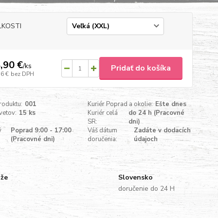
ĽKOSTI
,90 €
/
ks
Pridať do košíka
76 €
bez DPH
roduktu:
001
Kuriér Poprad a okolie:
Ešte dnes
vetov:
15 ks
Kuriér celá
do 24 h (Pracovné
SR:
dni)
ý
Poprad 9:00 - 17:00
Váš dátum
Zadáte v dodacích
(Pracovné dni)
doručenia:
údajoch
uže
Slovensko
doručenie do 24 H