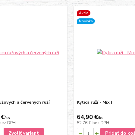
Akcia
Novinka
užových a červených ruží
Kytica ruží - Mix I
 €
64,90 €
/
ks
/
ks
bez DPH
52,76 €
bez DPH
Zvoliť variant
Pridať do ko