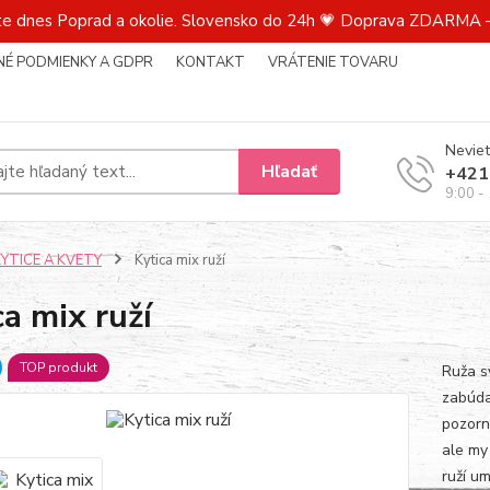
te dnes Poprad a okolie. Slovensko do 24h 💗 Doprava ZDARMA –
É PODMIENKY A GDPR
KONTAKT
VRÁTENIE TOVARU
Neviet
Hľadať
+421
9:00 -
KYTICE A KVETY
Kytica mix ruží
ca mix ruží
TOP produkt
Ruža s
zabúda
pozorno
ale my 
ruží um