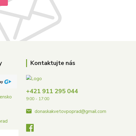
y
Kontaktujte nás
+421 911 295 044
vensko
9:00 - 17:00
donaskakvetovpoprad@gmail.com
prad