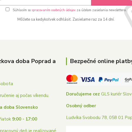
Súhlasím so
spracovaním osobných údajov
za účelom zasielania newslettera.
Môžete sa kedykoľvek odhlásiť. Zasielame raz za 14 dní.
zkova doba Poprad a
Bezpečné online platb
Sobota
Doručujeme cez
GLS kuriér Slo
učenie aj počas víkendu.
Osobný odber
a doba Slovensko
Ludvíka Svobodu 78, 058 01 Po
Piatok
9:00 - 17:00
pracovný deň je realizované