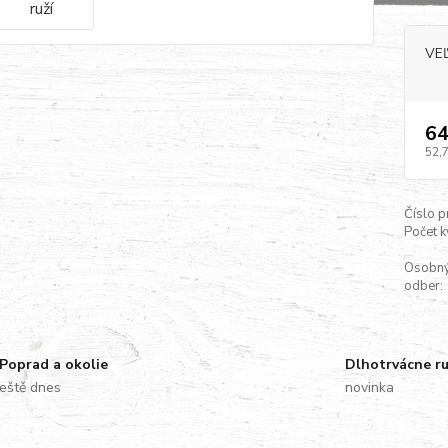
VE
64
52,
Číslo p
Počet k
Osobn
odber:
Poprad a okolie
Dlhotrvácne r
eště dnes
novinka