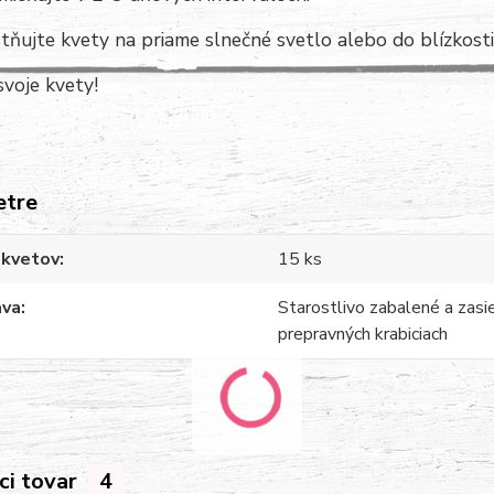
ňujte kvety na priame slnečné svetlo alebo do blízkost
 svoje kvety!
etre
 kvetov
15 ks
ava
Starostlivo zabalené a zasi
prepravných krabiciach
ci tovar
4