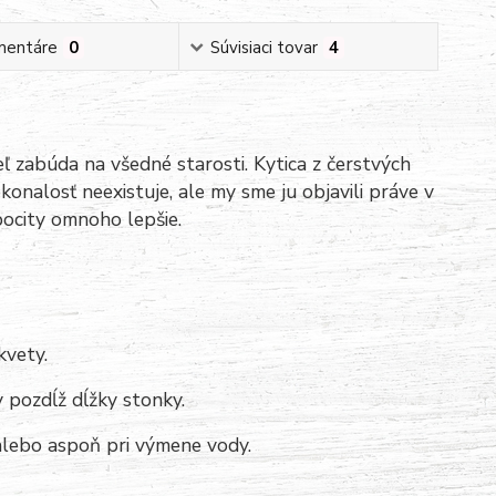
mentáre
0
Súvisiaci tovar
4
eľ zabúda na všedné starosti.
Kytica z čerstvých
konalosť neexistuje, ale my sme ju objavili práve v
pocity omnoho lepšie.
kvety.
y pozdĺž dĺžky stonky.
lebo aspoň pri výmene vody.