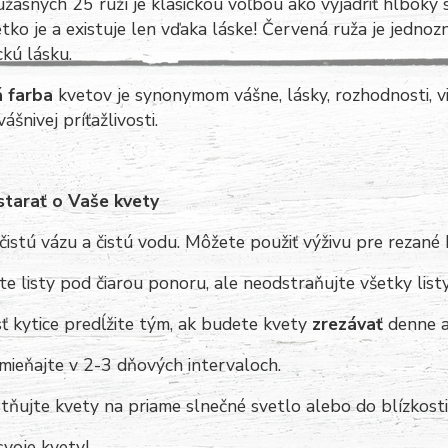
žasných 25 ruží je klasickou voľbou ako vyjadriť hlboký s
etko je a existuje len vďaka láske! Červená ruža je jedn
kú lásku.
 farba
kvetov je synonymom vášne, lásky, rozhodnosti, v
ášnivej príťažlivosti.
starať o Vaše kvety
čistú vázu a čistú vodu. Môžete použiť výživu pre rezané 
e listy pod čiarou ponoru, ale neodstraňujte všetky list
ť kytice predĺžite tým, ak budete kvety
zrezávať
denne a
mieňajte v 2-3 dňových intervaloch.
ňujte kvety na priame slnečné svetlo alebo do blízkost
 svoje kvety!