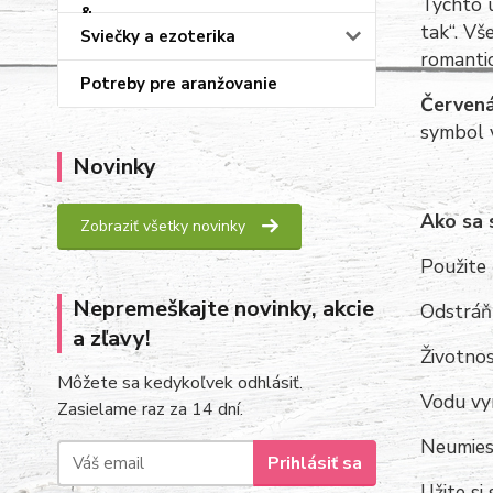
Týchto ú
tak“. Vš
Sviečky a ezoterika
romantic
Potreby pre aranžovanie
Červená
symbol v
Novinky
Ako sa 
Zobraziť všetky novinky
Použite 
Nepremeškajte novinky, akcie
Odstráňt
a zľavy!
Životnos
Môžete sa kedykoľvek odhlásiť.
Vodu vy
Zasielame raz za 14 dní.
Neumiest
Prihlásiť sa
Užite si