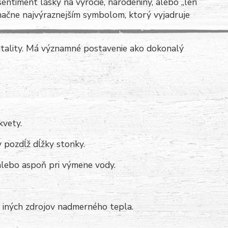
entiment lásky na výročie, narodeniny, alebo „len
označne najvýraznejším symbolom, ktorý vyjadruje
itality. Má významné postavenie ako dokonalý
kvety.
y pozdĺž dĺžky stonky.
lebo aspoň pri výmene vody.
i iných zdrojov nadmerného tepla.