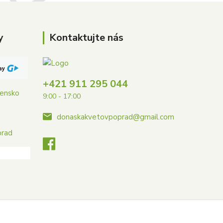
y
Kontaktujte nás
+421 911 295 044
vensko
9:00 - 17:00
donaskakvetovpoprad@gmail.com
prad