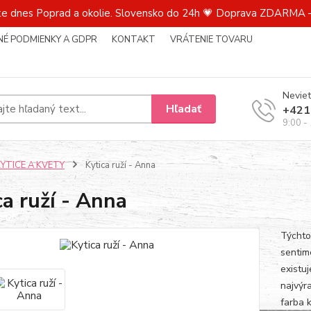
te dnes Poprad a okolie. Slovensko do 24h 💗 Doprava ZDARMA –
É PODMIENKY A GDPR
KONTAKT
VRÁTENIE TOVARU
Neviet
Hľadať
+421
9:00 -
KYTICE A KVETY
Kytica ruží - Anna
ca ruží - Anna
Týchto
sentime
existu
najvýr
farba 