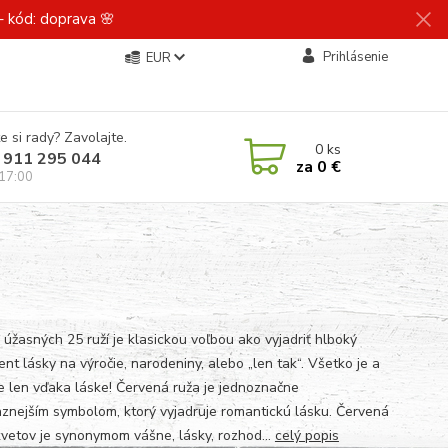
 kód: doprava 🌸
Prihlásenie
EUR
e si rady? Zavolajte.
0
ks
 911 295 044
za
0 €
 17:00
 úžasných 25 ruží je klasickou voľbou ako vyjadriť hlboký
nt lásky na výročie, narodeniny, alebo „len tak“. Všetko je a
je len vďaka láske! Červená ruža je jednoznačne
aznejším symbolom, ktorý vyjadruje romantickú lásku. Červená
kvetov je synonymom vášne, lásky, rozhod...
celý popis