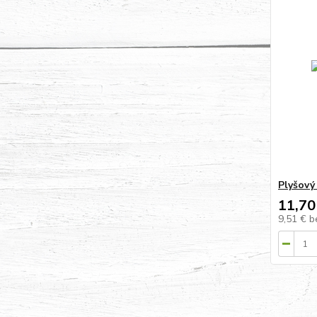
Plyšový
11,70
9,51 €
b