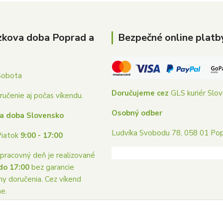
zkova doba Poprad a
Bezpečné online platb
Sobota
Doručujeme cez
GLS kuriér Slo
učenie aj počas víkendu.
Osobný odber
a doba Slovensko
Ludvíka Svobodu 78, 058 01 Po
Piatok
9:00 - 17:00
pracovný deň je realizované
do 17:00
bez garancie
ny doručenia. Cez víkend
me.