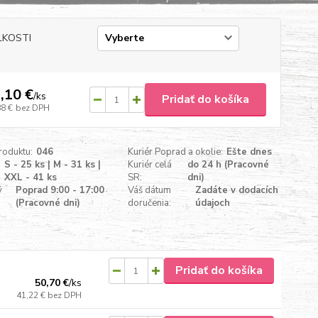
ĽKOSTI
,10 €
/
ks
Pridať do košíka
88 €
bez DPH
roduktu:
046
Kuriér Poprad a okolie:
Ešte dnes
S - 25 ks | M - 31 ks |
Kuriér celá
do 24 h (Pracovné
XXL - 41 ks
SR:
dni)
ý
Poprad 9:00 - 17:00
Váš dátum
Zadáte v dodacích
(Pracovné dni)
doručenia:
údajoch
Pridať do košíka
50,70 €
/
ks
41,22 €
bez DPH