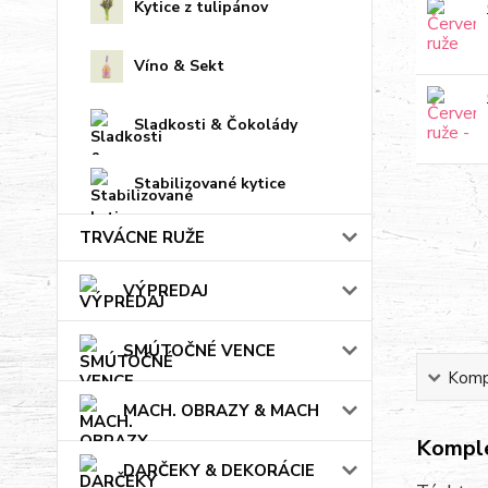
Kytice z tulipánov
Víno & Sekt
Sladkosti & Čokolády
Stabilizované kytice
TRVÁCNE RUŽE
VÝPREDAJ
SMÚTOČNÉ VENCE
Kompl
MACH. OBRAZY & MACH
Komple
DARČEKY & DEKORÁCIE