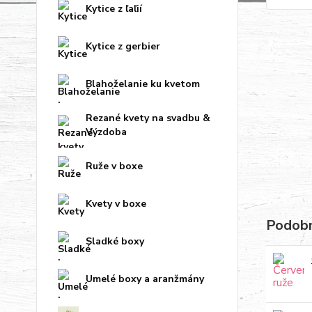
Kytice z ľaľií
Kytice z gerbier
Blahoželanie ku kvetom
Rezané kvety na svadbu &
Výzdoba
Ruže v boxe
Kvety v boxe
Podobn
Sladké boxy
Umelé boxy a aranžmány