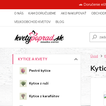
🚗 Doručenie eš
O NÁS
KAM DORUČUJEME
AKO NAKUPOVAŤ
OBCHODN
VEĽKOOBCHOD KVETOV
BLOG
Úvod
KYTICE A KVETY
Kyti
Pestré kytice
Kytice z ruží
Kytice z karafiátov