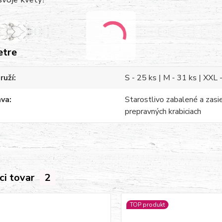
etre
ruží
S - 25 ks | M - 31 ks | XXL
ava
Starostlivo zabalené a zasi
prepravných krabiciach
ci tovar
2
TOP produkt