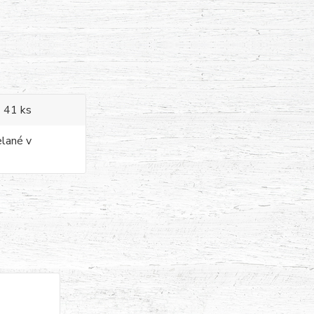
 - 41 ks
elané v