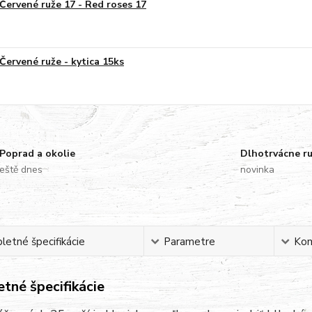
Červené ruže 17 - Red roses 17
Červené ruže - kytica 15ks
Poprad a okolie
Dlhotrvácne r
eště dnes
novinka
etné špecifikácie
Parametre
Ko
tné špecifikácie