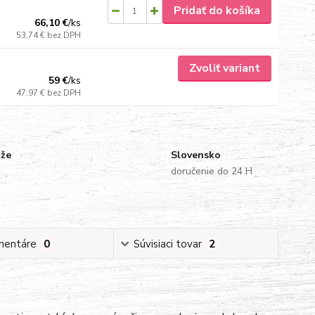
Pridať do košíka
66,10 €
/
ks
53,74 €
bez DPH
Zvoliť variant
59 €
/
ks
47,97 €
bez DPH
uže
Slovensko
doručenie do 24 H
mentáre
0
Súvisiaci tovar
2