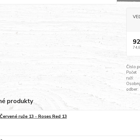
VE
92
74,
Číslo p
Počet
ruží:
Osobn
odber:
é produkty
Červené ruže 13 - Roses Red 13