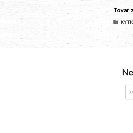
Tovar 
KYTI
Ne