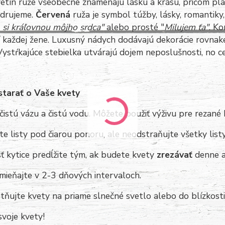
vetín ruže všeobecne znamenajú lásku a krásu, pričom platí,
adrujeme.
Červená
ruža je symbol túžby, lásky, romantiky,
a, si kráľovnou môjho srdca"
alebo prosté "
Milujem ťa"
. K
í každej žene. Luxusný nádych dodávajú dekorácie rovnake
Vystŕkajúce stebielka utvárajú dojem neposlušnosti, no c
starať o Vaše kvety
čistú vázu a čistú vodu. Môžete použiť výživu pre rezané 
e listy pod čiarou ponoru, ale neodstraňujte všetky list
ť kytice predĺžite tým, ak budete kvety
zrezávať
denne a
mieňajte v 2-3 dňových intervaloch.
ňujte kvety na priame slnečné svetlo alebo do blízkost
 svoje kvety!