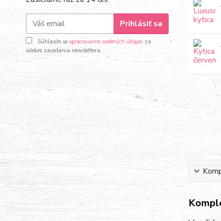
Prihlásiť sa
Súhlasím so
spracovaním osobných údajov
za
účelom zasielania newslettera.
Kompl
Komple