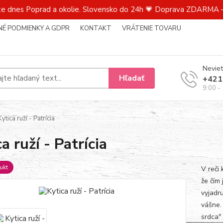
te dnes Poprad a okolie. Slovensko do 24h 💗 Doprava ZDARMA –
É PODMIENKY A GDPR
KONTAKT
VRÁTENIE TOVARU
Neviet
Hľadať
+421
9:00 -
ytica ruží - Patrícia
a ruží - Patrícia
ukt
V reči
že čím 
vyjadr
vášne.
srdca"