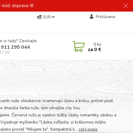
 kód: doprava 🌸
Prihlásenie
EUR
e si rady? Zavolajte.
0
ks
 911 295 044
za
0 €
 17:00
 kvetín ruže všeobecne znamenajú lásku a krásu, pričom platí,
je tmavšia farba ruže, tým silnejšie city ňou
ujeme. Červená ruža je symbol túžby, lásky, romantiky, obdivu a
 Vyjadruje myšlienku "Láska zvíťazila, si kráľovnou môjho
 alebo prosté "Milujem ťa". Kompaktná k...
celý popis