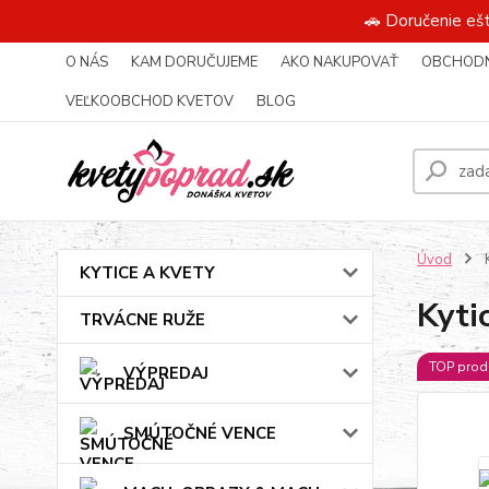
🚗 Doručenie eš
O NÁS
KAM DORUČUJEME
AKO NAKUPOVAŤ
OBCHODN
VEĽKOOBCHOD KVETOV
BLOG
Úvod
K
KYTICE A KVETY
Kytic
TRVÁCNE RUŽE
TOP prod
VÝPREDAJ
SMÚTOČNÉ VENCE