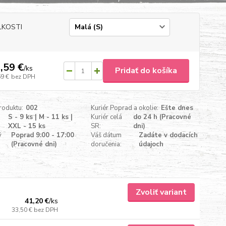
ĽKOSTI
,59 €
/
ks
Pridať do košíka
69 €
bez DPH
roduktu:
002
Kuriér Poprad a okolie:
Ešte dnes
S - 9 ks | M - 11 ks |
Kuriér celá
do 24 h (Pracovné
XXL - 15 ks
SR:
dni)
ý
Poprad 9:00 - 17:00
Váš dátum
Zadáte v dodacích
(Pracovné dni)
doručenia:
údajoch
Zvoliť variant
41,20 €
/
ks
33,50 €
bez DPH