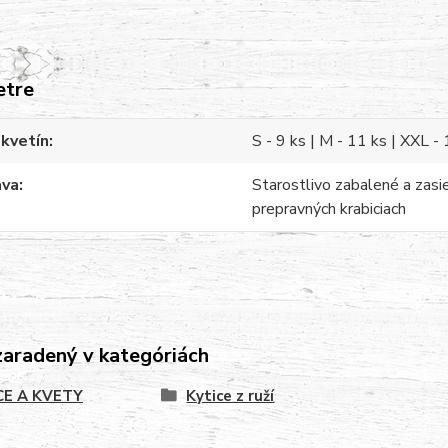
etre
kvetín
S - 9 ks | M - 11 ks | XXL -
ava
Starostlivo zabalené a zasi
prepravných krabiciach
zaradený v kategóriách
CE A KVETY
Kytice z ruží