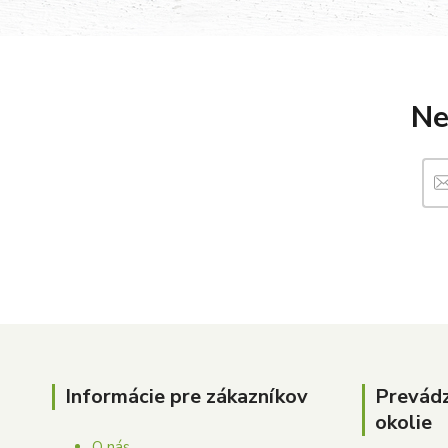
Ne
Informácie pre zákazníkov
Prevád
okolie
O nás