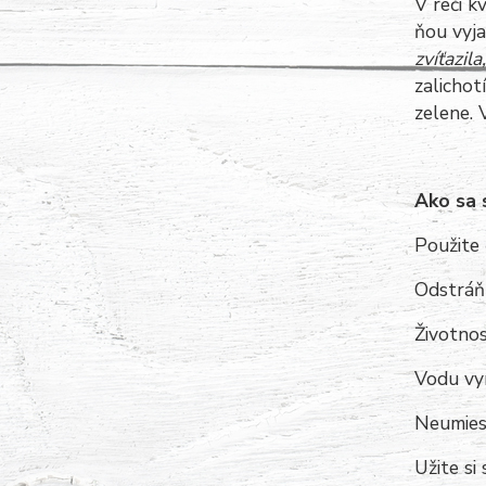
V reči k
ňou vyj
zvíťazil
zalichot
zelene. 
Ako sa 
Použite 
Odstráňt
Životnos
Vodu vy
Neumiest
Užite si