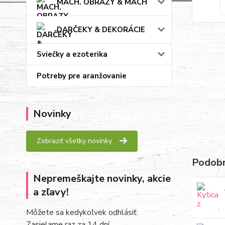
MACH. OBRAZY & MACH
DARČEKY & DEKORÁCIE
Sviečky a ezoterika
Potreby pre aranžovanie
Novinky
Zobraziť všetky novinky
Podobn
Nepremeškajte novinky, akcie
a zľavy!
Môžete sa kedykoľvek odhlásiť.
Zasielame raz za 14 dní.