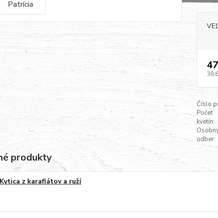
VE
47
38,
Číslo p
Počet
kvetín:
Osobn
odber:
é produkty
Kytica z karafiátov a ruží