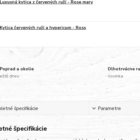
Luxusná kytica z červených ruží - Rose mary
Kytica červených ruží a hypericum - Ross
Poprad a okolie
Dlhotrvácne r
eště dnes
novinka
etné špecifikácie
Parametre
tné špecifikácie