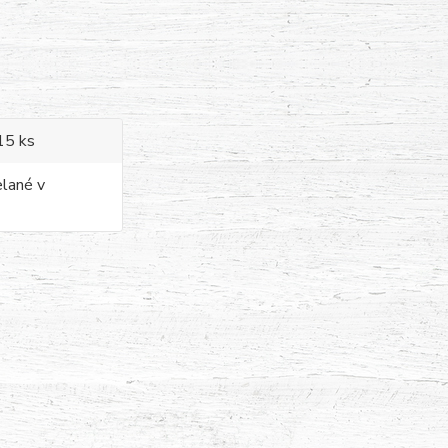
 15 ks
elané v