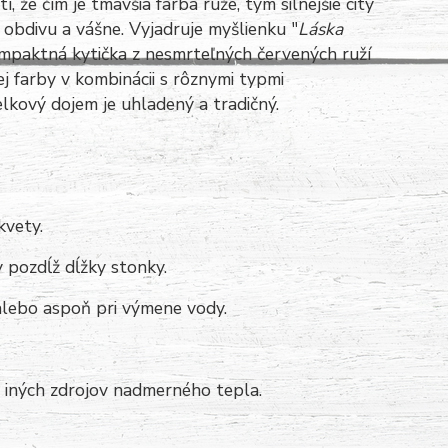
 že čím je tmavšia farba ruže, tým silnejšie city
 obdivu a vášne. Vyjadruje myšlienku "
Láska
ompaktná kytička z nesmrteľných červených ruží
j farby v kombinácii s rôznymi typmi
elkový dojem je uhladený a tradičný.
kvety.
y pozdĺž dĺžky stonky.
lebo aspoň pri výmene vody.
i iných zdrojov nadmerného tepla.