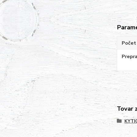
Param
Počet 
Prepr
Tovar 
KYTI