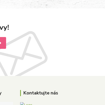
vy!
y
Kontaktujte nás