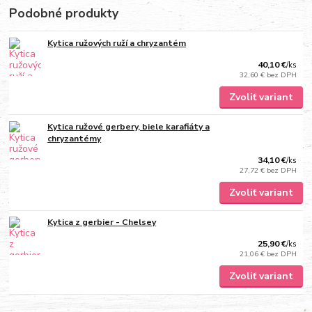
Podobné produkty
Kytica ružových ruží a chryzantém
40,10 €
/
ks
32,60 €
bez DPH
Zvoliť variant
Kytica ružové gerbery, biele karafiáty a
chryzantémy
34,10 €
/
ks
27,72 €
bez DPH
Zvoliť variant
Kytica z gerbier - Chelsey
25,90 €
/
ks
21,06 €
bez DPH
Zvoliť variant