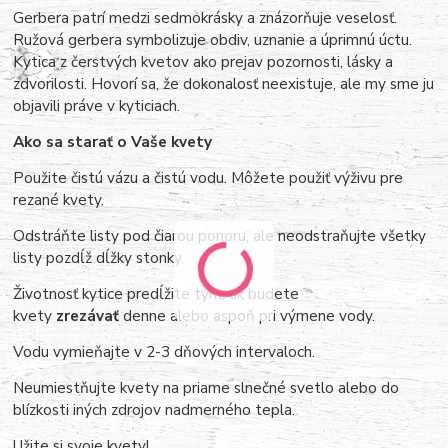
Gerbera patrí medzi sedmokrásky a znázorňuje veselosť.
Ružová gerbera symbolizuje obdiv, uznanie a úprimnú úctu.
Kytica z čerstvých kvetov ako prejav pozornosti, lásky a
zdvorilosti. Hovorí sa, že dokonalosť neexistuje, ale my sme ju
objavili práve v kyticiach.
Ako sa starať o Vaše kvety
Použite čistú vázu a čistú vodu. Môžete použiť výživu pre
rezané kvety.
Odstráňte listy pod čiarou ponoru, ale neodstraňujte všetky
listy pozdĺž dĺžky stonky.
Životnosť kytice predĺžite tým, ak budete
kvety
zrezávať
denne alebo aspoň pri výmene vody.
Vodu vymieňajte v 2-3 dňových intervaloch.
Neumiestňujte kvety na priame slnečné svetlo alebo do
blízkosti iných zdrojov nadmerného tepla.
Užite si svoje kvety!