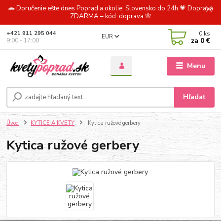
🚗 Doručenie ešte dnes Poprad a okolie. Slovensko do 24h 💗 Doprava
ZDARMA – kód: doprava 🌸
0
ks
+421 911 295 044
EUR
za
0 €
9:00 - 17:00
Menu
Hľadať
Úvod
KYTICE A KVETY
Kytica ružové gerbery
Kytica ružové gerbery