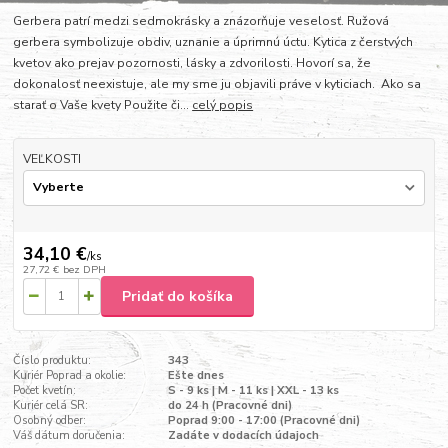
Gerbera patrí medzi sedmokrásky a znázorňuje veselosť. Ružová
gerbera symbolizuje obdiv, uznanie a úprimnú úctu. Kytica z čerstvých
kvetov ako prejav pozornosti, lásky a zdvorilosti. Hovorí sa, že
dokonalosť neexistuje, ale my sme ju objavili práve v kyticiach. Ako sa
starať o Vaše kvety Použite či...
celý popis
VEĽKOSTI
34,10 €
/
ks
27,72 €
bez DPH
Pridať do košíka
Číslo produktu:
343
Kuriér Poprad a okolie:
Ešte dnes
Počet kvetín:
S - 9 ks | M - 11 ks | XXL - 13 ks
Kuriér celá SR:
do 24 h (Pracovné dni)
Osobný odber:
Poprad 9:00 - 17:00 (Pracovné dni)
Váš dátum doručenia:
Zadáte v dodacích údajoch