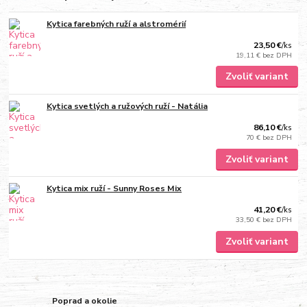
Kytica farebných ruží a alstromérií
23,50 €
/
ks
19,11 €
bez DPH
Zvoliť variant
Kytica svetlých a ružových ruží - Natália
86,10 €
/
ks
70 €
bez DPH
Zvoliť variant
Kytica mix ruží - Sunny Roses Mix
41,20 €
/
ks
33,50 €
bez DPH
Zvoliť variant
Poprad a okolie