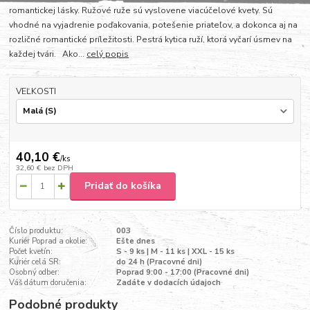
romantickej lásky. Ružové ruže sú vyslovene viacúčelové kvety. Sú
vhodné na vyjadrenie poďakovania, potešenie priateľov, a dokonca aj na
rozličné romantické príležitosti. Pestrá kytica ruží, ktorá vyčarí úsmev na
každej tvári. Ako...
celý popis
VEĽKOSTI
40,10 €
/
ks
32,60 €
bez DPH
Pridať do košíka
Číslo produktu:
003
Kuriér Poprad a okolie:
Ešte dnes
Počet kvetín:
S - 9 ks | M - 11 ks | XXL - 15 ks
Kuriér celá SR:
do 24 h (Pracovné dni)
Osobný odber:
Poprad 9:00 - 17:00 (Pracovné dni)
Váš dátum doručenia:
Zadáte v dodacích údajoch
Podobné produkty