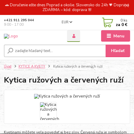
🚗 Doručenie ešte dnes Poprad a okolie. Slovensko do 24h 💗 Doprava
ZDARMA – kód: doprava 🌸
0
ks
+421 911 295 044
EUR
za
0 €
9:00 - 17:00
Menu
Hľadať
Úvod
KYTICE A KVETY
Kytica ružových a červených ruží
Kytica ružových a červených ruží
Kvetinami môžete veľa povedať aj bez slov. Červená ruža je symbolom