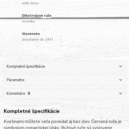
eště dnes
Dlhotrvácne ruže
novinka
Slovensko
doručenie do 24 H
Kompletné špecifikácie
Parametre
Komentáre
0
Kompletné špecifikácie
Kvetinami môžete veľa povedať aj bez slov. Červená ruža je
symbolom romantickej lásky. Ružové ruže sú vyslovene