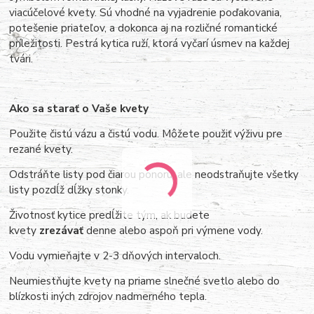
viacúčelové kvety. Sú vhodné na vyjadrenie poďakovania,
potešenie priateľov, a dokonca aj na rozličné romantické
príležitosti. Pestrá kytica ruží, ktorá vyčarí úsmev na každej
tvári.
Ako sa starať o Vaše kvety
Použite čistú vázu a čistú vodu. Môžete použiť výživu pre
rezané kvety.
Odstráňte listy pod čiarou ponoru, ale neodstraňujte všetky
listy pozdĺž dĺžky stonky.
Životnosť kytice predĺžite tým, ak budete
kvety
zrezávať
denne alebo aspoň pri výmene vody.
Vodu vymieňajte v 2-3 dňových intervaloch.
Neumiestňujte kvety na priame slnečné svetlo alebo do
blízkosti iných zdrojov nadmerného tepla.