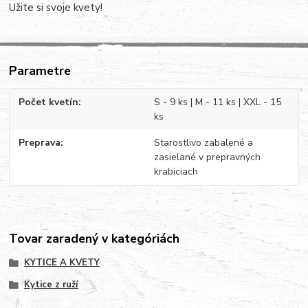
Užite si svoje kvety!
Parametre
Počet kvetín
S - 9 ks | M - 11 ks | XXL - 15
ks
Preprava
Starostlivo zabalené a
zasielané v prepravných
krabiciach
Tovar zaradený v kategóriách
KYTICE A KVETY
Kytice z ruží