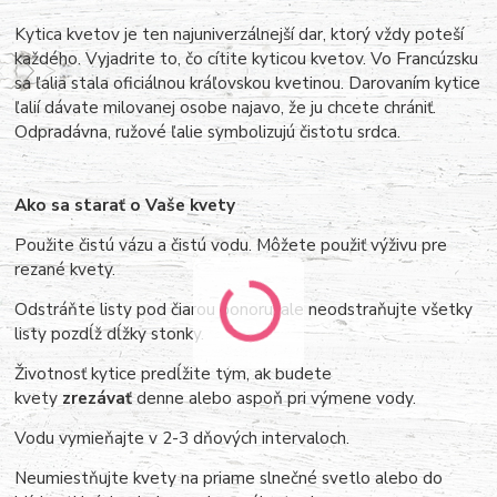
Kytica kvetov je ten najuniverzálnejší dar, ktorý vždy poteší
každého. Vyjadrite to, čo cítite kyticou kvetov. Vo Francúzsku
sa ľalia stala oficiálnou kráľovskou kvetinou. Darovaním kytice
ľalií dávate milovanej osobe najavo, že ju chcete chrániť.
Odpradávna, ružové ľalie symbolizujú čistotu srdca.
Ako sa starať o Vaše kvety
Použite čistú vázu a čistú vodu. Môžete použiť výživu pre
rezané kvety.
Odstráňte listy pod čiarou ponoru, ale neodstraňujte všetky
listy pozdĺž dĺžky stonky.
Životnosť kytice predĺžite tým, ak budete
kvety
zrezávať
denne alebo aspoň pri výmene vody.
Vodu vymieňajte v 2-3 dňových intervaloch.
Neumiestňujte kvety na priame slnečné svetlo alebo do