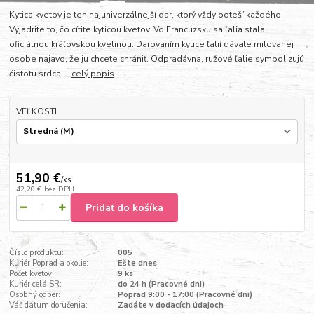
Kytica kvetov je ten najuniverzálnejší dar, ktorý vždy poteší každého.
Vyjadrite to, čo cítite kyticou kvetov. Vo Francúzsku sa ľalia stala
oficiálnou kráľovskou kvetinou. Darovaním kytice ľalií dávate milovanej
osobe najavo, že ju chcete chrániť. Odpradávna, ružové ľalie symbolizujú
čistotu srdca....
celý popis
VEĽKOSTI
51,90 €
/
ks
42,20 €
bez DPH
Pridať do košíka
Číslo produktu:
005
Kuriér Poprad a okolie:
Ešte dnes
Počet kvetov:
9 ks
Kuriér celá SR:
do 24 h (Pracovné dni)
Osobný odber:
Poprad 9:00 - 17:00 (Pracovné dni)
Váš dátum doručenia:
Zadáte v dodacích údajoch