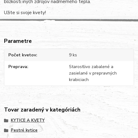
blízkosti iných zdrojov nadmerného tepla.
Užite si svoje kvety!
Parametre
Počet kvetov
9 ks
Preprava
Starostlivo zabalené a
zasielané v prepravných
krabiciach
Tovar zaradený v kategóriách
KYTICE A KVETY
Pestré kytice