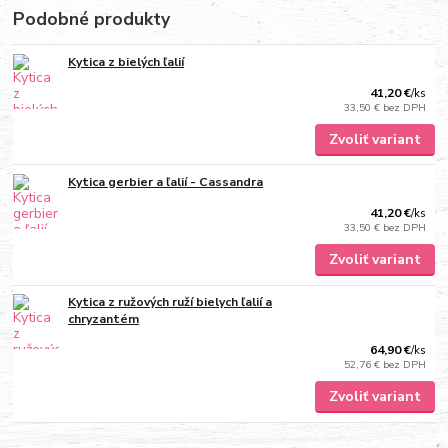
Podobné produkty
Kytica z bielých ľalií
41,20 €
/
ks
33,50 €
bez DPH
Zvoliť variant
Kytica gerbier a ľalií - Cassandra
41,20 €
/
ks
33,50 €
bez DPH
Zvoliť variant
Kytica z ružových ruží bielych ľalií a
chryzantém
64,90 €
/
ks
52,76 €
bez DPH
Zvoliť variant