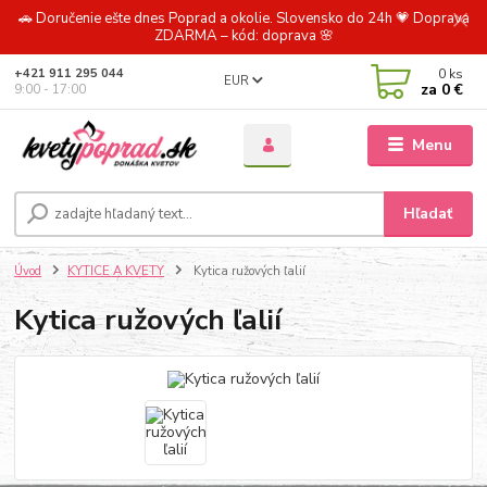
🚗 Doručenie ešte dnes Poprad a okolie. Slovensko do 24h 💗 Doprava
ZDARMA – kód: doprava 🌸
0
ks
+421 911 295 044
EUR
za
0 €
9:00 - 17:00
Menu
Hľadať
Úvod
KYTICE A KVETY
Kytica ružových ľalií
Kytica ružových ľalií