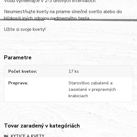
Vodu vymieňajte v 2-3 dňových intervaloch.
Neumiestňujte kvety na priame slnečné svetlo alebo do
blízkosti iných zdrojov nadmerného tepla.
Užite si svoje kvety!
Parametre
Počet kvetov
17 ks
Preprava
Starostlivo zabalené a
zasielané v prepravných
krabiciach
Tovar zaradený v kategóriách
KYTICE A KVETY