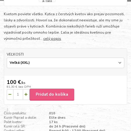
Kvetom poviete všetko. Kytica z čerstvých kvetov ako prejav pozornosti,
lásky a zdvorilosti. Hovorí sa, že dokonalosť neexistuje, ale my sme ju
objavili práve v kyticiach. Kombinácia niekoľkých farieb ruží umožňuje
vyjadrovať pocity omnoho lepšie. Ľalia je ideálnou kvetinou pre
výnimočnú príležitosť...
celý popis
VEĽKOSTI
100 €
/
ks
81,30 €
bez DPH
Pridať do košíka
Číslo produktu:
010
Kuriér Poprad a okolie:
Ešte dnes
Počet kvetov:
17 ks
Kuriér celá SR:
do 24 h (Pracovné dni)
Osobný odber:
Poprad 9:00 - 17:00 (Pracovné dni)