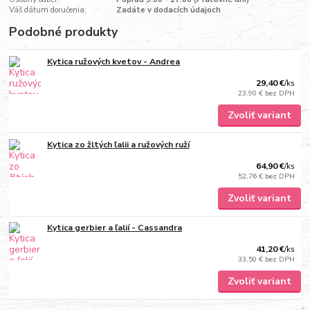
Váš dátum doručenia:
Zadáte v dodacích údajoch
Podobné produkty
Kytica ružových kvetov - Andrea
29,40 €
/
ks
23,90 €
bez DPH
Zvoliť variant
Kytica zo žltých ľalii a ružových ruží
64,90 €
/
ks
52,76 €
bez DPH
Zvoliť variant
Kytica gerbier a ľalií - Cassandra
41,20 €
/
ks
33,50 €
bez DPH
Zvoliť variant