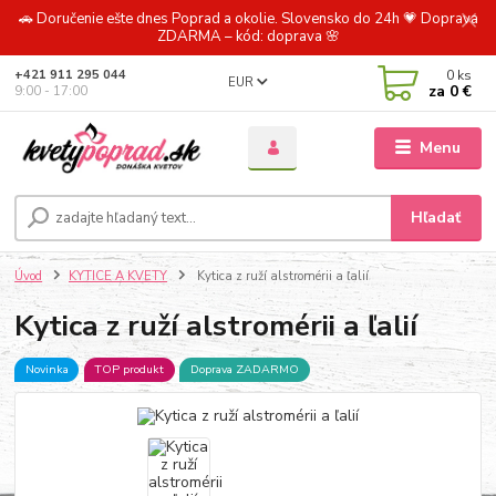
🚗 Doručenie ešte dnes Poprad a okolie. Slovensko do 24h 💗 Doprava
ZDARMA – kód: doprava 🌸
0
ks
+421 911 295 044
EUR
za
0 €
9:00 - 17:00
Menu
Hľadať
Úvod
KYTICE A KVETY
Kytica z ruží alstromérii a ľalií
Kytica z ruží alstromérii a ľalií
Novinka
TOP produkt
Doprava ZADARMO