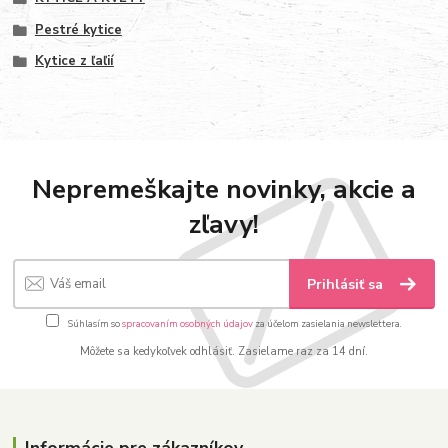
Pestré kytice
Kytice z ľaľií
Nepremeškajte novinky, akcie a
zľavy!
Prihlásiť sa
Súhlasím so
spracovaním osobných údajov
za účelom zasielania newslettera.
Môžete sa kedykoľvek odhlásiť. Zasielame raz za 14 dní.