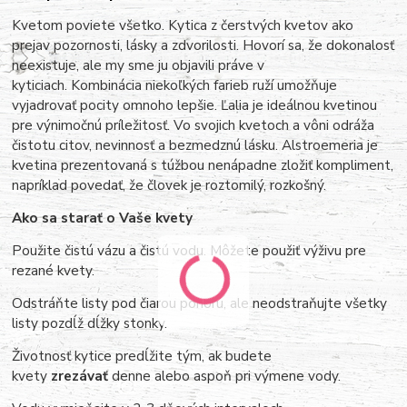
Kvetom poviete všetko. Kytica z čerstvých kvetov ako
prejav pozornosti, lásky a zdvorilosti.
Hovorí sa, že dokonalosť
neexistuje, ale my sme ju objavili práve v
kyticiach.
Kombinácia niekoľkých farieb ruží umožňuje
vyjadrovať pocity omnoho lepšie. Ľalia je ideálnou kvetinou
pre výnimočnú príležitosť. Vo svojich kvetoch a vôni odráža
čistotu citov, nevinnosť a bezmedznú lásku. Alstroemeria je
kvetina prezentovaná s túžbou nenápadne zložiť kompliment,
napríklad povedať, že človek je roztomilý, rozkošný.
Ako sa starať o Vaše kvety
Použite čistú vázu a čistú vodu. Môžete použiť výživu pre
rezané kvety.
Odstráňte listy pod čiarou ponoru, ale neodstraňujte všetky
listy pozdĺž dĺžky stonky.
Životnosť kytice predĺžite tým, ak budete
kvety
zrezávať
denne alebo aspoň pri výmene vody.