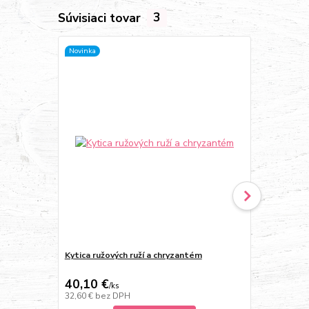
Súvisiaci tovar
3
Novinka
Novinka
Kytica ružových ruží a chryzantém
Kytica červe
40,10 €
29,90 €
/
ks
/
k
32,60 €
bez DPH
24,31 €
bez 