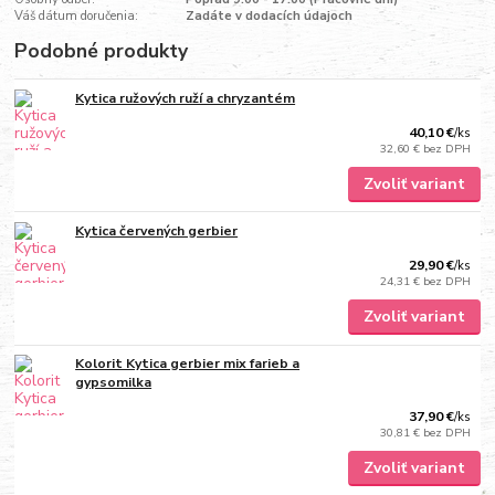
Váš dátum doručenia:
Zadáte v dodacích údajoch
Podobné produkty
Kytica ružových ruží a chryzantém
40,10 €
/
ks
32,60 €
bez DPH
Zvoliť variant
Kytica červených gerbier
29,90 €
/
ks
24,31 €
bez DPH
Zvoliť variant
Kolorit Kytica gerbier mix farieb a
gypsomilka
37,90 €
/
ks
30,81 €
bez DPH
Zvoliť variant