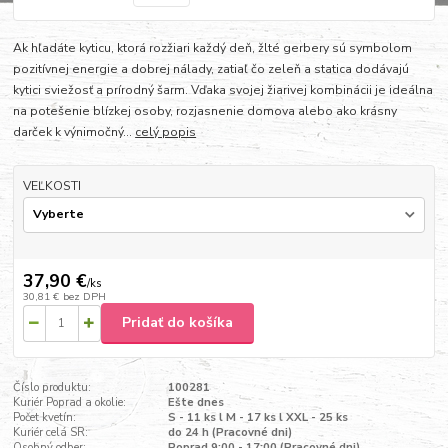
Ak hľadáte kyticu, ktorá rozžiari každý deň, žlté gerbery sú symbolom
pozitívnej energie a dobrej nálady, zatiaľ čo zeleň a statica dodávajú
kytici sviežosť a prírodný šarm. Vďaka svojej žiarivej kombinácii je ideálna
na potešenie blízkej osoby, rozjasnenie domova alebo ako krásny
darček k výnimočný...
celý popis
VEĽKOSTI
37,90 €
/
ks
30,81 €
bez DPH
Pridať do košíka
Číslo produktu:
100281
Kuriér Poprad a okolie:
Ešte dnes
Počet kvetín:
S - 11 ks l M - 17 ks l XXL - 25 ks
Kuriér celá SR:
do 24 h (Pracovné dni)
Osobný odber:
Poprad 9:00 - 17:00 (Pracovné dni)