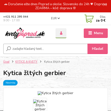
🚗 Doručenie ešte dnes Poprad a okolie. Slovensko do 24h 💗 Doprava
ZDARMA – kód: doprava 🌸
0
ks
+421 911 295 044
EUR
za
0 €
9:00 - 17:00
Menu
Hľadať
Úvod
KYTICE A KVETY
Kytica žltých gerbier
Kytica žltých gerbier
Novinka