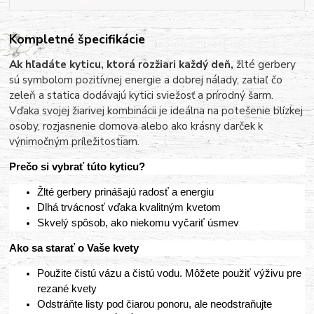
Kompletné špecifikácie
Ak hľadáte kyticu, ktorá rozžiari každý deň,
žlté gerbery
sú symbolom pozitívnej energie a dobrej nálady, zatiaľ čo
zeleň a statica dodávajú kytici sviežosť a prírodný šarm.
Vďaka svojej žiarivej kombinácii je ideálna na potešenie blízkej
osoby, rozjasnenie domova alebo ako krásny darček k
výnimočným príležitostiam.
Prečo si vybrať túto kyticu?
Žlté gerbery prinášajú radosť a energiu
Dlhá trvácnosť vďaka kvalitným kvetom
Skvelý spôsob, ako niekomu vyčariť úsmev
Ako sa starať o Vaše kvety
Použite čistú vázu a čistú vodu. Môžete použiť výživu pre
rezané kvety
Odstráňte listy pod čiarou ponoru, ale neodstraňujte