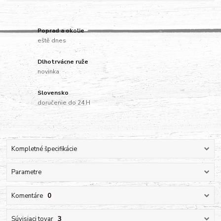
Poprad a okolie
eště dnes
Dlhotrvácne ruže
novinka
Slovensko
doručenie do 24 H
Kompletné špecifikácie
Parametre
Komentáre
0
Súvisiaci tovar
3