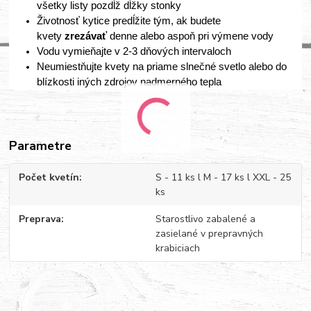
všetky listy pozdĺž dĺžky stonky
Životnosť kytice predĺžite tým, ak budete
kvety
zrezávať
denne alebo aspoň pri výmene vody
Vodu vymieňajte v 2-3 dňových intervaloch
Neumiestňujte kvety na priame slnečné svetlo alebo do
blízkosti iných zdrojov nadmerného tepla
Parametre
Počet kvetín
S - 11 ks l M - 17 ks l XXL - 25
ks
Preprava
Starostlivo zabalené a
zasielané v prepravných
krabiciach