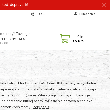
 kód: doprava 🌸
Prihlásenie
EUR
e si rady? Zavolajte.
0
ks
 911 295 044
za
0 €
 17:00
dáte kyticu, ktorá rozžiari každý deň, žlté gerbery sú symbolom
nej energie a dobrej nálady, zatiaľ čo zeleň a statica dodávajú
sviežosť a prírodný šarm. Vďaka svojej žiarivej kombinácii je
a na potešenie blízkej osoby, rozjasnenie domova alebo ako
 darček k výnimočný...
celý popis