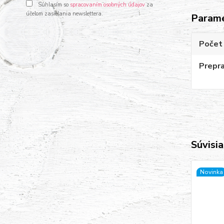
Súhlasím so
spracovaním osobných údajov
za
účelom zasielania newslettera.
Param
Počet
Prepr
Súvisia
Novinka