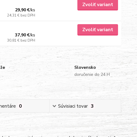
Zvoliť variant
29,90 €
/
ks
24,31 €
bez DPH
Zvoliť variant
37,90 €
/
ks
30,81 €
bez DPH
uže
Slovensko
doručenie do 24 H
mentáre
0
Súvisiaci tovar
3