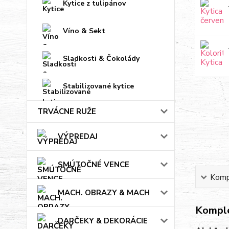
Kytice z tulipánov
Víno & Sekt
Sladkosti & Čokolády
Stabilizované kytice
TRVÁCNE RUŽE
VÝPREDAJ
SMÚTOČNÉ VENCE
Kompl
MACH. OBRAZY & MACH
Komple
DARČEKY & DEKORÁCIE