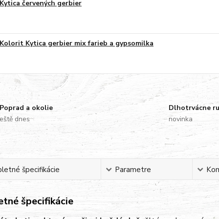
Kytica červených gerbier
Kolorit Kytica gerbier mix farieb a gypsomilka
Poprad a okolie
Dlhotrvácne r
eště dnes
novinka
etné špecifikácie
Parametre
Ko
tné špecifikácie