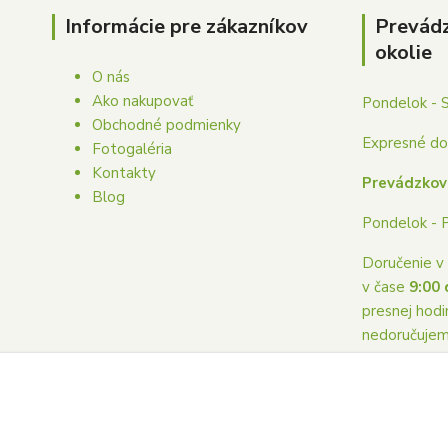
Informácie pre zákazníkov
Prevád
okolie
O nás
Ako nakupovať
Pondelok - 
Obchodné podmienky
Expresné dor
Fotogaléria
Kontakty
Prevádzkov
Blog
Pondelok - 
Doručenie v 
v čase
9:00 
presnej hodi
nedoručuje