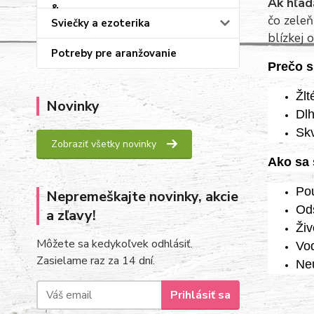
Ak hľadá
čo zeleň
Sviečky a ezoterika
blízkej 
Potreby pre aranžovanie
Prečo s
Žlt
Novinky
Dlh
Skv
Zobraziť všetky novinky
Ako sa 
Pou
Nepremeškajte novinky, akcie
Ods
a zľavy!
Živ
Môžete sa kedykoľvek odhlásiť.
Vod
Zasielame raz za 14 dní.
Neu
Prihlásiť sa