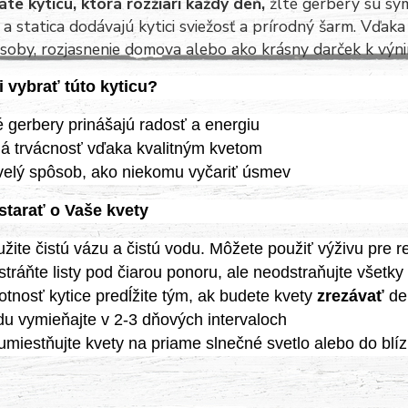
te kyticu, ktorá rozžiari každý deň,
žlté gerbery sú sym
 a statica dodávajú kytici sviežosť a prírodný šarm. Vďaka 
osoby, rozjasnenie domova alebo ako krásny darček k výn
i vybrať túto kyticu?
é gerbery prinášajú radosť a energiu
á trvácnosť vďaka kvalitným kvetom
elý spôsob, ako niekomu vyčariť úsmev
starať o Vaše kvety
žite čistú vázu a čistú vodu. Môžete použiť výživu pre 
tráňte listy pod čiarou ponoru, ale neodstraňujte všetky 
otnosť kytice predĺžite tým, ak budete kvety
zrezávať
de
u vymieňajte v 2-3 dňových intervaloch
miestňujte kvety na priame slnečné svetlo alebo do blí