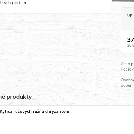
VE
37
30,
Číslo p
Počet k
Osobn
odber:
é produkty
Kytica ružových ruží a chryzantém