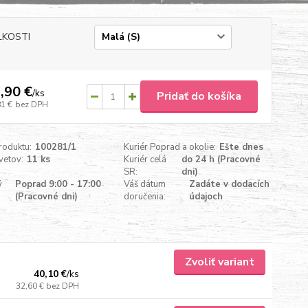
ĽKOSTI
,90 €
/
ks
Pridať do košíka
81 €
bez DPH
roduktu:
100281/1
Kuriér Poprad a okolie:
Ešte dnes
vetov:
11 ks
Kuriér celá
do 24 h (Pracovné
SR:
dni)
ý
Poprad 9:00 - 17:00
Váš dátum
Zadáte v dodacích
(Pracovné dni)
doručenia:
údajoch
Zvoliť variant
40,10 €
/
ks
32,60 €
bez DPH