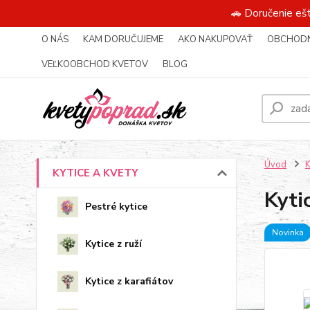
🚗 Doručenie eš
O NÁS
KAM DORUČUJEME
AKO NAKUPOVAŤ
OBCHODN
VEĽKOOBCHOD KVETOV
BLOG
Úvod
KYTICE A KVETY
Kyti
Pestré kytice
Novinka
Kytice z ruží
Kytice z karafiátov