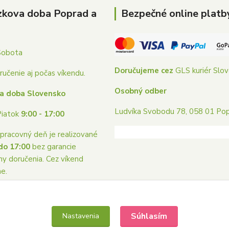
zkova doba Poprad a
Bezpečné online platb
Sobota
Doručujeme cez
GLS kuriér Slo
učenie aj počas víkendu.
Osobný odber
a doba Slovensko
Ludvíka Svobodu 78, 058 01 Po
Piatok
9:00 - 17:00
pracovný deň je realizované
do 17:00
bez garancie
ny doručenia. Cez víkend
me.
Súhlasím
Nastavenia