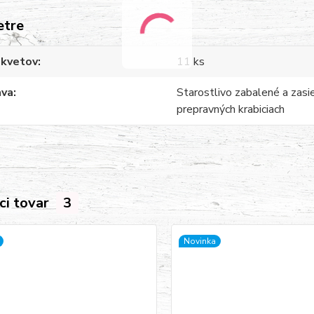
etre
 kvetov
11 ks
ava
Starostlivo zabalené a zasi
prepravných krabiciach
ci tovar
3
Novinka