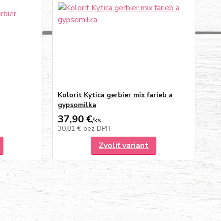
Kolorit Kytica gerbier mix farieb a
gypsomilka
37,90 €
/
ks
30,81 €
bez DPH
Zvoliť variant