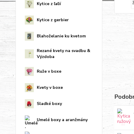
Kytice z ľaľií
Kytice z gerbier
Blahoželanie ku kvetom
Rezané kvety na svadbu &
Výzdoba
Ruže v boxe
Kvety v boxe
Podobn
Sladké boxy
Umelé boxy a aranžmány