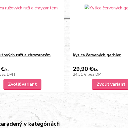
ružových ruží a chryzantém
Kytica červených gerbier
 €
29,90 €
/
ks
/
ks
bez DPH
24,31 €
bez DPH
Zvoliť variant
Zvoliť variant
zaradený v kategóriách