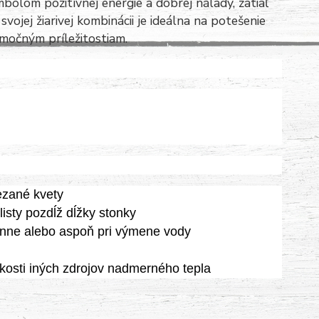
bolom pozitívnej energie a dobrej nálady, zatiaľ
svojej žiarivej kombinácii je ideálna na potešenie
imočným príležitostiam.
rezané kvety
listy pozdĺž dĺžky stonky
nne alebo aspoň pri výmene vody
zkosti iných zdrojov nadmerného tepla