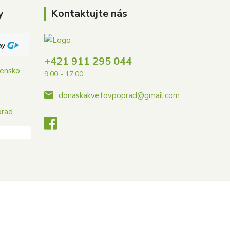
y
Kontaktujte nás
+421 911 295 044
vensko
9:00 - 17:00
donaskakvetovpoprad@gmail.com
prad