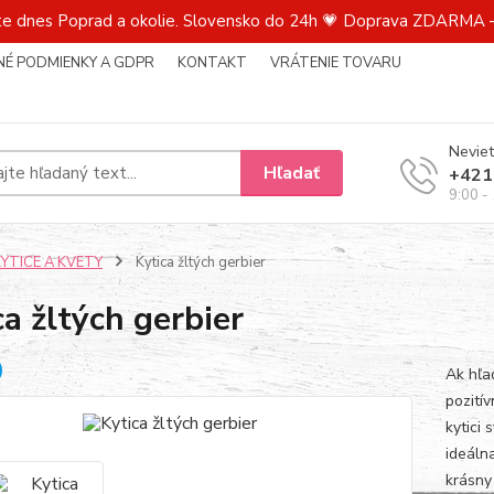
te dnes Poprad a okolie. Slovensko do 24h 💗 Doprava ZDARMA –
É PODMIENKY A GDPR
KONTAKT
VRÁTENIE TOVARU
Neviet
Hľadať
+421
9:00 -
KYTICE A KVETY
Kytica žltých gerbier
ca žltých gerbier
Ak hľa
pozitív
kytici 
ideáln
krásny