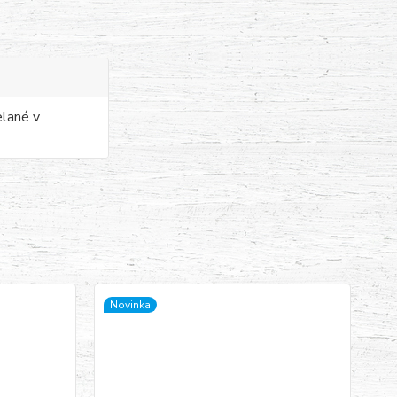
elané v
Novinka