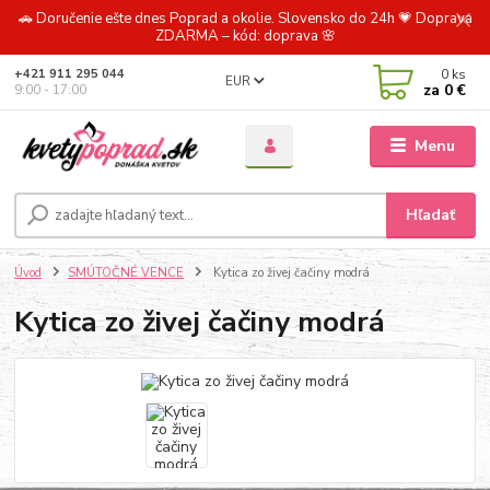
🚗 Doručenie ešte dnes Poprad a okolie. Slovensko do 24h 💗 Doprava
ZDARMA – kód: doprava 🌸
0
ks
+421 911 295 044
EUR
za
0 €
9:00 - 17:00
Menu
Hľadať
Úvod
SMÚTOČNÉ VENCE
Kytica zo živej čačiny modrá
Kytica zo živej čačiny modrá