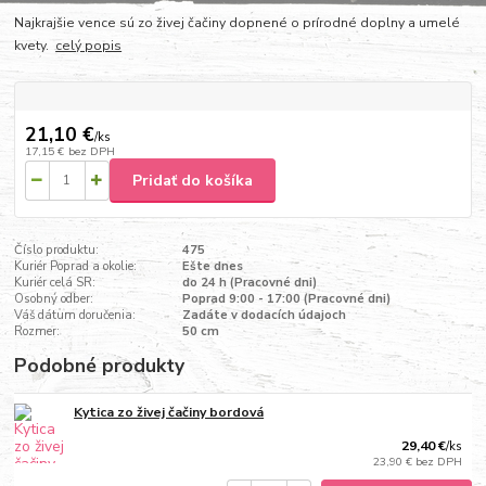
Najkrajšie vence sú zo živej čačiny dopnené o prírodné doplny a umelé
kvety.
celý popis
21,10 €
/
ks
17,15 €
bez DPH
Pridať do košíka
Číslo produktu:
475
Kuriér Poprad a okolie:
Ešte dnes
Kuriér celá SR:
do 24 h (Pracovné dni)
Osobný odber:
Poprad 9:00 - 17:00 (Pracovné dni)
Váš dátum doručenia:
Zadáte v dodacích údajoch
Rozmer:
50 cm
Podobné produkty
Kytica zo živej čačiny bordová
29,40 €
/
ks
23,90 €
bez DPH