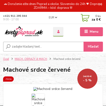
🚗 Doručenie ešte dnes Poprad a okolie. Slovensko do 24h 💗 Doprava
ZDARMA – kód: doprava 🌸
0
ks
+421 911 295 044
EUR
za
0 €
9:00 - 17:00
Menu
Hľadať
Úvod
MACH. OBRAZY & MACH
Machové srdce červené
Machové srdce červené
34,90 €
Akcia
- 5 %