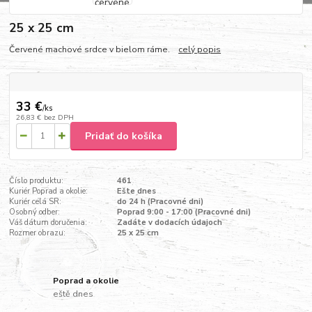
25 x 25 cm
Červené machové srdce v bielom ráme.
celý popis
33 €
/
ks
26,83 €
bez DPH
Pridať do košíka
Číslo produktu:
461
Kuriér Poprad a okolie:
Ešte dnes
Kuriér celá SR:
do 24 h (Pracovné dni)
Osobný odber:
Poprad 9:00 - 17:00 (Pracovné dni)
Váš dátum doručenia:
Zadáte v dodacích údajoch
Rozmer obrazu:
25 x 25 cm
Poprad a okolie
eště dnes