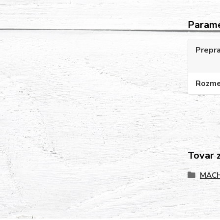
Param
Prepr
Rozme
Tovar 
MACH