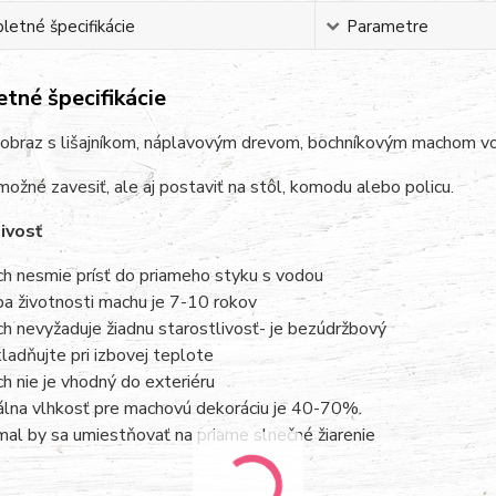
etné špecifikácie
Parametre
tné špecifikácie
obraz s lišajníkom, náplavovým drevom, bochníkovým machom v
možné zavesiť, ale aj postaviť na stôl, komodu alebo policu.
ivosť
h nesmie prísť do priameho styku s vodou
a životnosti machu je 7-10 rokov
h nevyžaduje žiadnu starostlivosť- je bezúdržbový
ladňujte pri izbovej teplote
h nie je vhodný do exteriéru
álna vlhkosť pre machovú dekoráciu je 40-70%.
al by sa umiestňovať na priame slnečné žiarenie