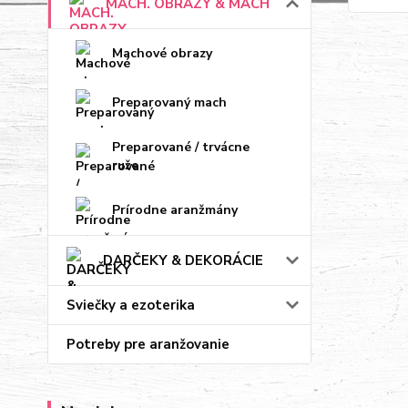
MACH. OBRAZY & MACH
Machové obrazy
Preparovaný mach
Preparované / trvácne
ruže
Prírodne aranžmány
DARČEKY & DEKORÁCIE
Sviečky a ezoterika
Potreby pre aranžovanie