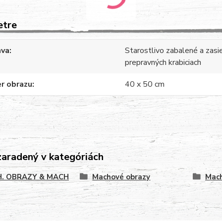
etre
ava
Starostlivo zabalené a zasi
prepravných krabiciach
r obrazu
40 x 50 cm
zaradený v kategóriách
. OBRAZY & MACH
Machové obrazy
Mach