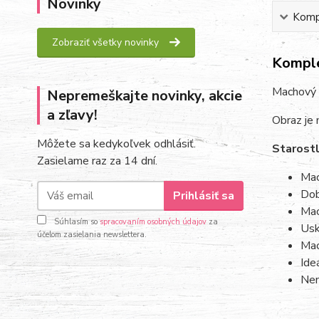
Novinky
Kompl
Zobraziť všetky novinky
Komple
Machový 
Nepremeškajte novinky, akcie
a zľavy!
Obraz je 
Môžete sa kedykoľvek odhlásiť.
Starostl
Zasielame raz za 14 dní.
Mac
Dob
Prihlásiť sa
Mac
Súhlasím so
spracovaním osobných údajov
za
Usk
účelom zasielania newslettera.
Mac
Ide
Nem