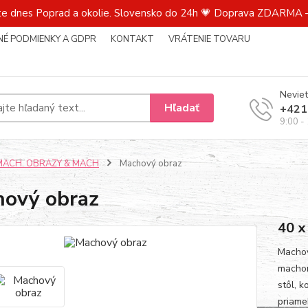
te dnes Poprad a okolie. Slovensko do 24h 💗 Doprava ZDARMA –
É PODMIENKY A GDPR
KONTAKT
VRÁTENIE TOVARU
Neviet
Hľadať
+421
9:00 -
MACH. OBRAZY & MACH
Machový obraz
ový obraz
40 x
Machov
machom
stôl, 
priame