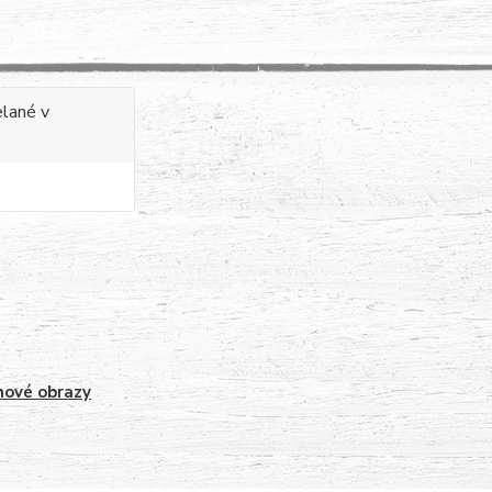
elané v
ové obrazy