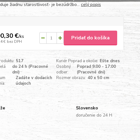
duje žiadnu starostlivosť- je bezúdržbo...
celý popis
0,30 €
/
ks
Pridať do košíka
54 €
bez DPH
roduktu:
517
Kuriér Poprad a okolie:
Ešte dnes
celá
do 24 h (Pracovné
Osobný
Poprad 9:00 - 17:00
dni)
odber:
(Pracovné dni)
tum
Zadáte v dodacích
Rozmer obrazu:
40 x 50 cm
ia:
údajoch
uže
Slovensko
doručenie do 24 H