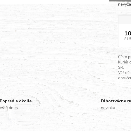
nevyža
10
81,
Číslo p
Kuriér 
SR:
Váš dá
doručen
Poprad a okolie
Dlhotrvácne r
eště dnes
novinka