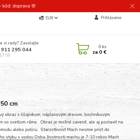
 kód: doprava 🌸
Prihlásenie
EUR
e si rady? Zavolajte.
0
ks
 911 295 044
za
0 €
 17:00
 50 cm
ý obraz s lišajníkom, náplavovým drevom, bochníkovým
 vo svetlom ráme. Obraz je možné zavesiť, ale aj postaviť na
komodu alebo policu. Starostlivosť Mach nesmie prísť do
ho styku s vodou Doba životnosti machu je 7-10 rokov Mach