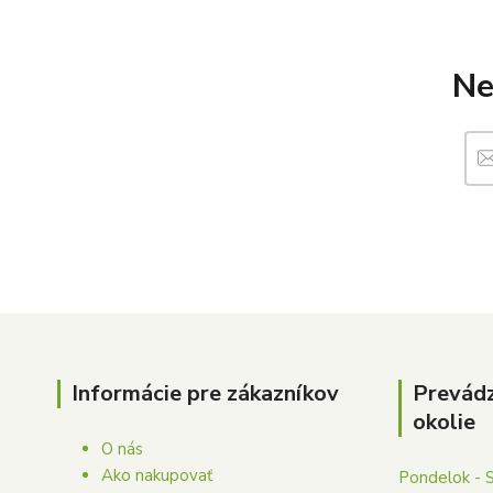
Ne
Informácie pre zákazníkov
Prevád
okolie
O nás
Ako nakupovať
Pondelok - 