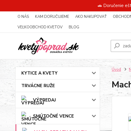
🚗 Doručenie eš
O NÁS
KAM DORUČUJEME
AKO NAKUPOVAŤ
OBCHODN
VEĽKOOBCHOD KVETOV
BLOG
Úvod
KYTICE A KVETY
Mach
TRVÁCNE RUŽE
VÝPREDAJ
SMÚTOČNÉ VENCE