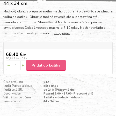
44 x 34 cm
Machový obraz z preparovaného machu doplnený o dekorácie je ideálna
voľba na darček. Obraz je možné zavesiť, ale aj postaviť na stôl,
komodu alebo policu. Starostlivosť Mach nesmie prísť do priameho
styku s vodou Doba životnosti machu je 7-10 rokov Mach nevyžaduje
žiadnu starostlivosť- je bezúdrž...
celý popis
68,40 €
/
ks
55,61 €
bez DPH
Pridať do košíka
Číslo produktu:
942
Kuriér Poprad a okolie:
Ešte dnes
Kuriér celá SR:
do 24 h (Pracovné dni)
Osobný odber:
Poprad 9:00 - 17:00 (Pracovné dni)
Váš dátum doručenia:
Zadáte v dodacích údajoch
Rozmer obrazu:
44 x 34 cm