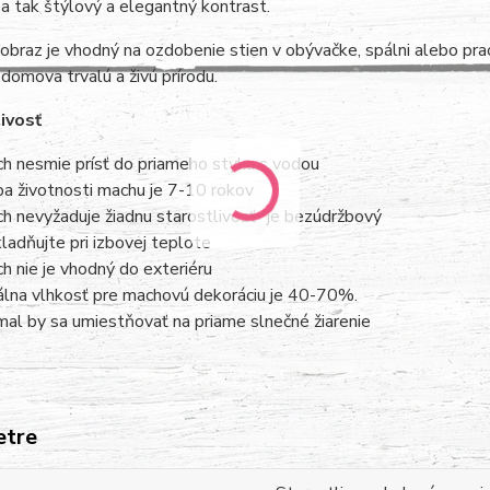
a tak štýlový a elegantný kontrast.
braz je vhodný na ozdobenie stien v obývačke, spálni alebo praco
domova trvalú a živú prírodu.
ivosť
h nesmie prísť do priameho styku s vodou
a životnosti machu je 7-10 rokov
h nevyžaduje žiadnu starostlivosť- je bezúdržbový
ladňujte pri izbovej teplote
h nie je vhodný do exteriéru
álna vlhkosť pre machovú dekoráciu je 40-70%.
al by sa umiestňovať na priame slnečné žiarenie
etre