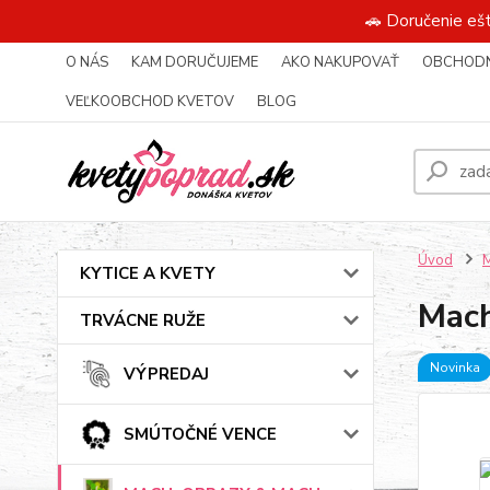
🚗 Doručenie eš
O NÁS
KAM DORUČUJEME
AKO NAKUPOVAŤ
OBCHODN
VEĽKOOBCHOD KVETOV
BLOG
Úvod
KYTICE A KVETY
Mach
TRVÁCNE RUŽE
Novinka
VÝPREDAJ
SMÚTOČNÉ VENCE