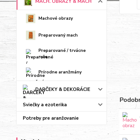
MACH. OBRAZY & MACH
Machové obrazy
Preparovaný mach
Preparované / trvácne
ruže
Prírodne aranžmány
DARČEKY & DEKORÁCIE
Podobn
Sviečky a ezoterika
Potreby pre aranžovanie