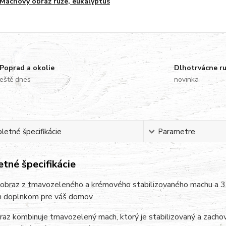
Machový obraz ruže, eukalyptus
Poprad a okolie
Dlhotrvácne r
eště dnes
novinka
etné špecifikácie
Parametre
tné špecifikácie
obraz z tmavozeleného a krémového stabilizovaného machu a 3 
m doplnkom pre váš domov.
az kombinuje tmavozelený mach, ktorý je stabilizovaný a zachov