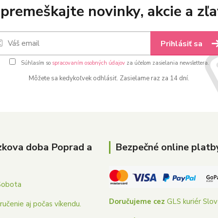
premeškajte novinky, akcie a zľa
Prihlásiť sa
Súhlasím so
spracovaním osobných údajov
za účelom zasielania newslettera.
Môžete sa kedykoľvek odhlásiť. Zasielame raz za 14 dní.
zkova doba Poprad a
Bezpečné online platb
Sobota
Doručujeme cez
GLS kuriér Slo
učenie aj počas víkendu.