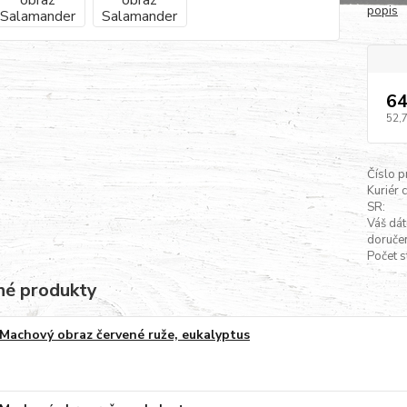
popis
64
52,
Číslo p
Kuriér 
SR:
Váš dá
doručen
Počet s
é produkty
Machový obraz červené ruže, eukalyptus