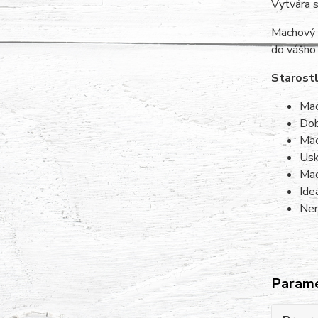
Vytvára s
Machový o
do vášho 
Starostl
Mac
Dob
Mac
Usk
Mac
Ide
Nem
Param