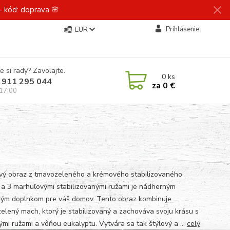
 kód: doprava 🌸
Prihlásenie
EUR
e si rady? Zavolajte.
0
ks
 911 295 044
za
0 €
 17:00
ý obraz z tmavozeleného a krémového stabilizovaného
a 3 marhuľovými stabilizovanými ružami je nádherným
ným doplnkom pre váš domov. Tento obraz kombinuje
elený mach, ktorý je stabilizovaný a zachováva svoju krásu s
ými ružami a vôňou eukalyptu. Vytvára sa tak štýlový a ...
celý