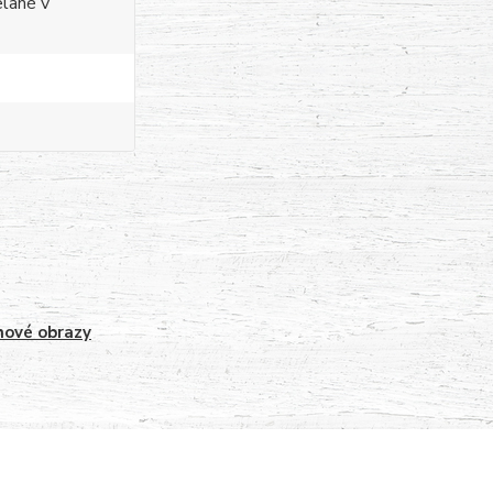
elané v
ové obrazy