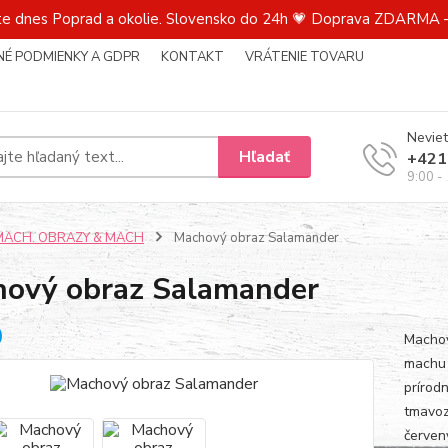
te dnes Poprad a okolie. Slovensko do 24h 💗 Doprava ZDARMA –
É PODMIENKY A GDPR
KONTAKT
VRÁTENIE TOVARU
Neviet
Hľadať
+421
9:00 -
MACH. OBRAZY & MACH
Machový obraz Salamander
ový obraz Salamander
Machov
machu 
prírod
tmavoz
červen