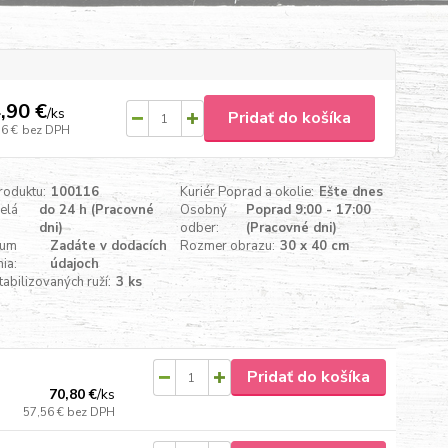
,90 €
/
ks
Pridať do košíka
76 €
bez DPH
roduktu:
100116
Kuriér Poprad a okolie:
Ešte dnes
celá
do 24 h (Pracovné
Osobný
Poprad 9:00 - 17:00
dni)
odber:
(Pracovné dni)
tum
Zadáte v dodacích
Rozmer obrazu:
30 x 40 cm
ia:
údajoch
tabilizovaných ruží:
3 ks
Pridať do košíka
70,80 €
/
ks
57,56 €
bez DPH