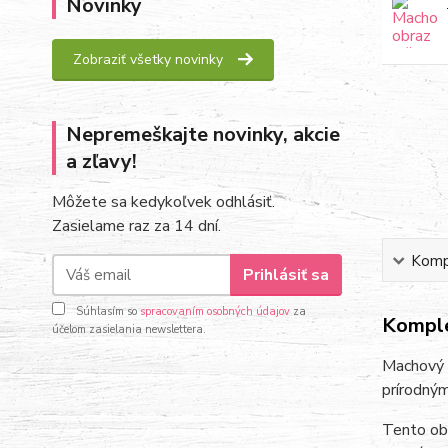
Novinky
Zobraziť všetky novinky
Nepremeškajte novinky, akcie
a zľavy!
Môžete sa kedykoľvek odhlásiť.
Zasielame raz za 14 dní.
Kompl
Prihlásiť sa
Súhlasím so
spracovaním osobných údajov
za
Komple
účelom zasielania newslettera.
Machový 
prírodný
Tento obr