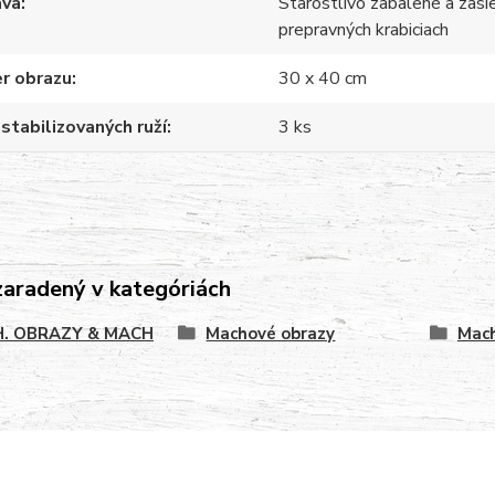
ava
Starostlivo zabalené a zasi
prepravných krabiciach
r obrazu
30 x 40 cm
stabilizovaných ruží
3 ks
zaradený v kategóriách
. OBRAZY & MACH
Machové obrazy
Mach