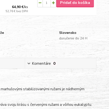
Pridať do košíka
64,90 €
/
ks
52,76 €
bez DPH
uže
Slovensko
doručenie do 24 H
Komentáre
0
marhuľovými stabilizovanými ružami je nádherným
áva svoju krásu s červenými ružami a vôňou eukalyptu.