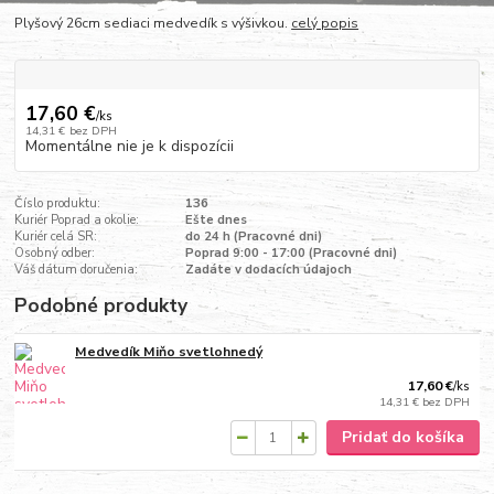
Plyšový 26cm sediaci medvedík s výšivkou.
celý popis
17,60 €
/
ks
14,31 €
bez DPH
Momentálne nie je k dispozícii
Číslo produktu:
136
Kuriér Poprad a okolie:
Ešte dnes
Kuriér celá SR:
do 24 h (Pracovné dni)
Osobný odber:
Poprad 9:00 - 17:00 (Pracovné dni)
Váš dátum doručenia:
Zadáte v dodacích údajoch
Podobné produkty
Medvedík Miňo svetlohnedý
17,60 €
/
ks
14,31 €
bez DPH
Pridať do košíka