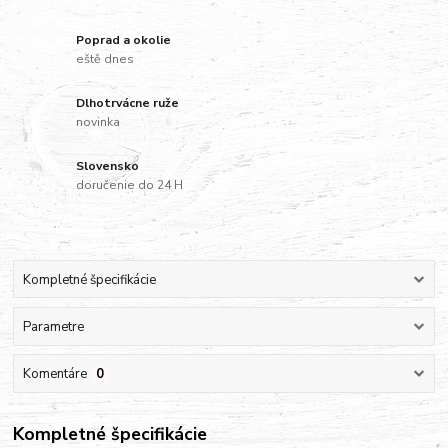
Poprad a okolie
eště dnes
Dlhotrvácne ruže
novinka
Slovensko
doručenie do 24 H
Kompletné špecifikácie
Parametre
Komentáre
0
Kompletné špecifikácie