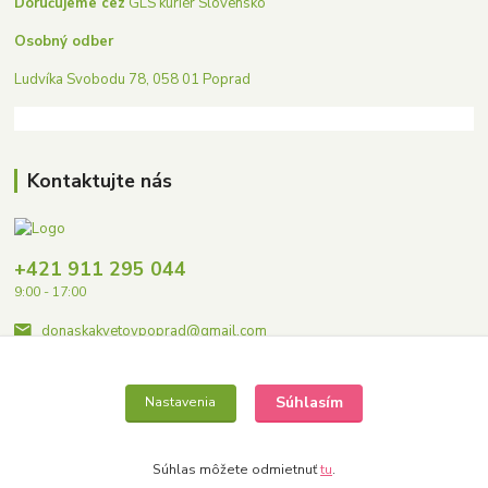
Doručujeme cez
GLS kuriér Slovensko
Osobný odber
Ludvíka Svobodu 78, 058 01 Poprad
Kontaktujte nás
+421 911 295 044
9:00 - 17:00
donaskakvetovpoprad@gmail.com
Súhlasím
Nastavenia
Súhlas môžete odmietnuť
tu
.
Copyright © 2023 Donaskakvetovpoprad.sk