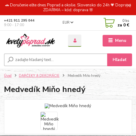
🚗 Doručenie ešte dnes Poprad a okolie. Slovensko do 24h 💗 Doprava
ZDARMA – kód: doprava 🌸
0
ks
+421 911 295 044
EUR
za
0 €
9:00 - 17:00
Menu
Hľadať
Úvod
DARČEKY & DEKORÁCIE
Medvedík Miňo hnedý
Medvedík Miňo hnedý