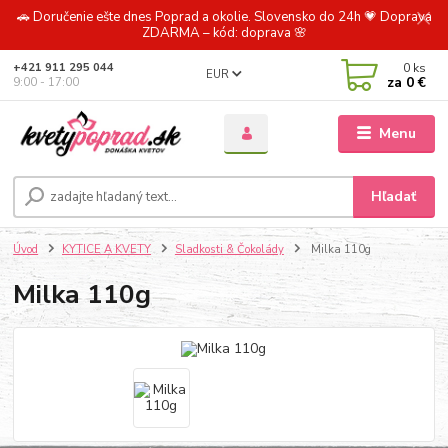
🚗 Doručenie ešte dnes Poprad a okolie. Slovensko do 24h 💗 Doprava
ZDARMA – kód: doprava 🌸
0
ks
+421 911 295 044
EUR
za
0 €
9:00 - 17:00
Menu
Hľadať
Úvod
KYTICE A KVETY
Sladkosti & Čokolády
Milka 110g
Milka 110g