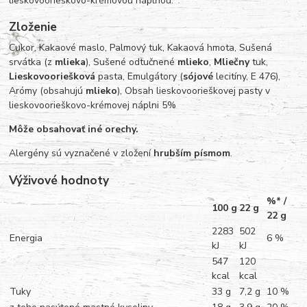
lieskovoorieškovo-krémovou náplňou.
Zloženie
Cukor, Kakaové maslo, Palmový tuk, Kakaová hmota, Sušená
srvátka (z
mlieka
), Sušené odtučnené
mlieko
,
Mliečny
tuk,
Lieskovooriešková
pasta, Emulgátory (
sójové
lecitíny, E 476),
Arómy (obsahujú
mlieko
), Obsah lieskovoorieškovej pasty v
lieskovoorieškovo-krémovej náplni 5%
Môže obsahovať iné orechy.
Alergény sú vyznačené v zložení
hrubším písmom
.
Výživové hodnoty
%* /
100 g
22 g
22 g
2283
502
Energia
6 %
kJ
kJ
547
120
kcal
kcal
Tuky
33 g
7,2 g
10 %