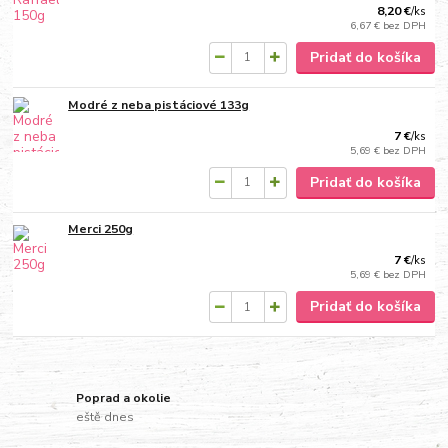
8,20 €
/
ks
6,67 €
bez DPH
Pridať do košíka
Modré z neba pistáciové 133g
7 €
/
ks
5,69 €
bez DPH
Pridať do košíka
Merci 250g
7 €
/
ks
5,69 €
bez DPH
Pridať do košíka
Poprad a okolie
eště dnes