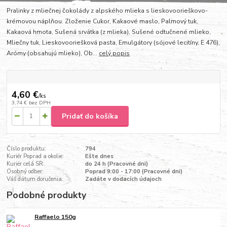
Pralinky z mliečnej čokolády z alpského mlieka s lieskovoorieškovo-
krémovou náplňou. Zloženie Cukor, Kakaové maslo, Palmový tuk,
Kakaová hmota, Sušená srvátka (z mlieka), Sušené odtučnené mlieko,
Mliečny tuk, Lieskovooriešková pasta, Emulgátory (sójové lecitíny, E 476),
Arómy (obsahujú mlieko), Ob...
celý popis
4,60 €
/
ks
3,74 €
bez DPH
Pridať do košíka
Číslo produktu:
794
Kuriér Poprad a okolie:
Ešte dnes
Kuriér celá SR:
do 24 h (Pracovné dni)
Osobný odber:
Poprad 9:00 - 17:00 (Pracovné dni)
Váš dátum doručenia:
Zadáte v dodacích údajoch
Podobné produkty
Raffaelo 150g