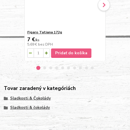
Figaro Tatiana 172g
Merci 250g
7 €
7 €
/
ks
/
ks
5,69 €
bez DPH
5,69 €
bez D
Pridať do košíka
Tovar zaradený v kategóriách
Sladkosti & Čokolády
Sladkosti & čokolády