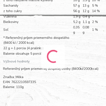
z toho nasýtené mastné kyseliny
18 g
3,9 g
20 %
Sacharidy
57 g
13 g
5 %
z toho cukry
56 g
12 g
14 %
Vláknina
1,9 g
0,4 g
-
Bielkoviny
5,2 g
1,1 g
2 %
0,35
0,08
Soľ
1 %
g
g
* Referenčný príjem priemerného dospelého
(8400 kJ / 2000 kcal)
22 g = 1 porcia (4 pralinky)
Balenie obsahuje 5 porcií
Výživové hodnoty
Referenčný príjem priemernej dospelej osoby (8400kJ/2000kcal)
Značka: Milka
EAN: 7622210597335
Balenie: 110g