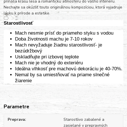
prináša krásu lesa a romantickú atmosféru do vášho interiéru.
Nechajte sa okúzliť touto originálnou kompozíciou, ktorá vyjadruje
lásku k prírode a estetike.
Starostlivosť
Mach nesmie prísť do priameho styku s vodou
Doba životnosti machu je 7-10 rokov
Mach nevyžaduje žiadnu starostlivosť- je
bezúdržbový
Uskladňujte pri izbovej teplote
Mach nie je vhodný do exteriéru
Ideálna vlhkosť pre machovú dekoráciu je 40-70%.
Nemal by sa umiestňovať na priame slnečné
žiarenie
Parametre
Preprava
Starostlivo zabalené a
zasielané v prepravných