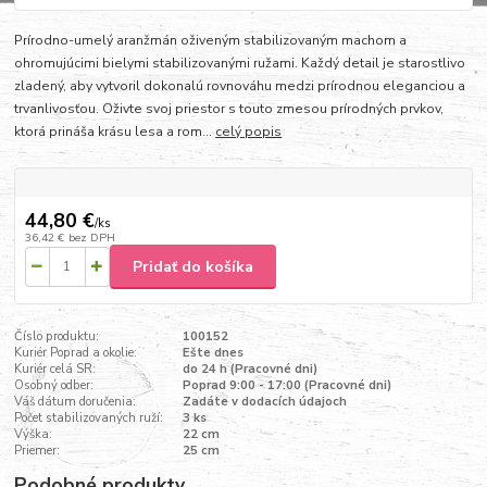
Prírodno-umelý aranžmán oživeným stabilizovaným machom a
ohromujúcimi bielymi stabilizovanými ružami. Každý detail je starostlivo
zladený, aby vytvoril dokonalú rovnováhu medzi prírodnou eleganciou a
trvanlivosťou. Oživte svoj priestor s touto zmesou prírodných prvkov,
ktorá prináša krásu lesa a rom...
celý popis
44,80 €
/
ks
36,42 €
bez DPH
Pridať do košíka
Číslo produktu:
100152
Kuriér Poprad a okolie:
Ešte dnes
Kuriér celá SR:
do 24 h (Pracovné dni)
Osobný odber:
Poprad 9:00 - 17:00 (Pracovné dni)
Váš dátum doručenia:
Zadáte v dodacích údajoch
Počet stabilizovaných ruží:
3 ks
Výška:
22 cm
Priemer:
25 cm
Podobné produkty