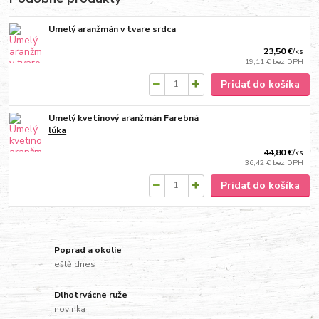
Umelý aranžmán v tvare srdca
23,50 €
/
ks
19,11 €
bez DPH
Pridať do košíka
Umelý kvetinový aranžmán Farebná
lúka
44,80 €
/
ks
36,42 €
bez DPH
Pridať do košíka
Poprad a okolie
eště dnes
Dlhotrvácne ruže
novinka