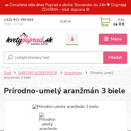
🚗 Doručenie ešte dnes Poprad a okolie. Slovensko do 24h 💗 Doprava
ZDARMA – kód: doprava 🌸
0
ks
+421 911 295 044
EUR
za
0 €
9:00 - 17:00
Menu
Hľadať
Úvod
DARČEKY & DEKORÁCIE
Aranžmány
Prírodno-umelý
aranžmán 3 biele
Prírodno-umelý aranžmán 3 biele