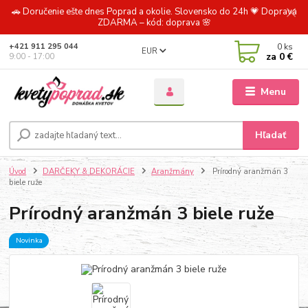
🚗 Doručenie ešte dnes Poprad a okolie. Slovensko do 24h 💗 Doprava
ZDARMA – kód: doprava 🌸
0
ks
+421 911 295 044
EUR
za
0 €
9:00 - 17:00
Menu
Hľadať
Úvod
DARČEKY & DEKORÁCIE
Aranžmány
Prírodný aranžmán 3
biele ruže
Prírodný aranžmán 3 biele ruže
Novinka