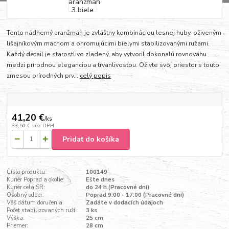
Tento nádherný aranžmán je zvláštny kombináciou lesnej huby, oživeným
lišajníkovým machom a ohromujúcimi bielymi stabilizovanými ružami.
Každý detail je starostlivo zladený, aby vytvoril dokonalú rovnováhu
medzi prírodnou eleganciou a trvanlivosťou. Oživte svoj priestor s touto
zmesou prírodných prv...
celý popis
41,20 €
/
ks
33,50 €
bez DPH
Pridať do košíka
Číslo produktu:
100149
Kuriér Poprad a okolie:
Ešte dnes
Kuriér celá SR:
do 24 h (Pracovné dni)
Osobný odber:
Poprad 9:00 - 17:00 (Pracovné dni)
Váš dátum doručenia:
Zadáte v dodacích údajoch
Počet stabilizovaných ruží:
3 ks
Výška:
25 cm
Priemer:
28 cm