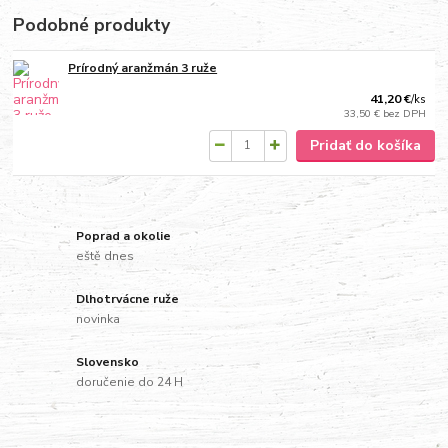
Podobné produkty
Prírodný aranžmán 3 ruže
41,20 €
/
ks
33,50 €
bez DPH
Pridať do košíka
Poprad a okolie
eště dnes
Dlhotrvácne ruže
novinka
Slovensko
doručenie do 24 H