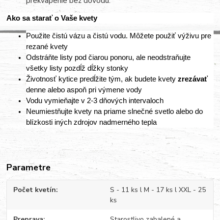
prekvapenie bez dôvodu.
Ako sa starať o Vaše kvety
Použite čistú vázu a čistú vodu. Môžete použiť výživu pre
rezané kvety
Odstráňte listy pod čiarou ponoru, ale neodstraňujte
všetky listy pozdĺž dĺžky stonky
Životnosť kytice predĺžite tým, ak budete kvety
zrezávať
denne alebo aspoň pri výmene vody
Vodu vymieňajte v 2-3 dňových intervaloch
Neumiestňujte kvety na priame slnečné svetlo alebo do
blízkosti iných zdrojov nadmerného tepla
Parametre
Počet kvetín
S - 11 ks l M - 17 ks l XXL - 25
ks
Preprava
Starostlivo zabalené a