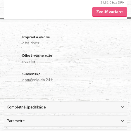
24,31 €
bez DPH
Zvoliť variant
Poprad a okolie
eště dnes
Dlhotrvácne ruže
novinka
Slovensko
doručenie do 24 H
Kompletné špecifikácie
Parametre