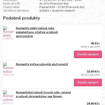
Počet kvetín:
S - 11 ks l M - 17 ks l XXL - 25 ks
Kuriér celá SR:
do 24 h (Pracovné dni)
Osobný odber:
Poprad 9:00 - 17:00 (Pracovné dni)
Váš dátum doručenia:
Zadáte v dodacích údajoch
Podobné produkty
Romantic pinky ružové ruže,
eukalyptusu, statice a ružové
alstromérie
45 €
/
ks
36,59 €
bez DPH
Zvoliť variant
Romantic kytica ružových alstromérií
32,90 €
/
ks
26,75 €
bez DPH
Zvoliť variant
Romantická ružové trsové ruže, zelené
a ružové chryzantémy, vax flower
29,90 €
/
ks