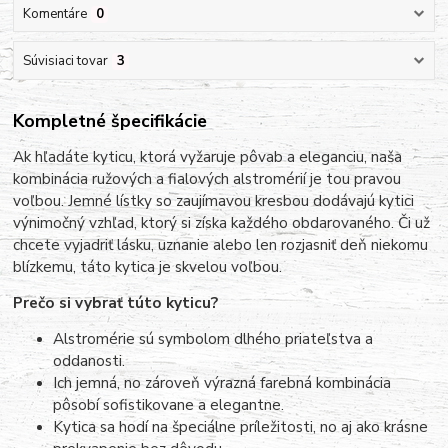
Komentáre
0
Súvisiaci tovar
3
Kompletné špecifikácie
Ak hľadáte kyticu, ktorá vyžaruje pôvab a eleganciu, naša
kombinácia ružových a fialových alstromérií je tou pravou
voľbou. Jemné lístky so zaujímavou kresbou dodávajú kytici
výnimočný vzhľad, ktorý si získa každého obdarovaného. Či už
chcete vyjadriť lásku, uznanie alebo len rozjasniť deň niekomu
blízkemu, táto kytica je skvelou voľbou.
Prečo si vybrať túto kyticu?
Alstromérie sú symbolom dlhého priateľstva a
oddanosti.
Ich jemná, no zároveň výrazná farebná kombinácia
pôsobí sofistikovane a elegantne.
Kytica sa hodí na špeciálne príležitosti, no aj ako krásne