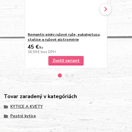
Romantic pinky ružové ruže, eukalyptusu,
Romantic kyt
statice a ružové alstromérie
45 €
32,90 €
/
ks
/
k
36,59 €
bez DPH
26,75 €
bez 
Zvoliť variant
Tovar zaradený v kategóriách
KYTICE A KVETY
Pestré kytice