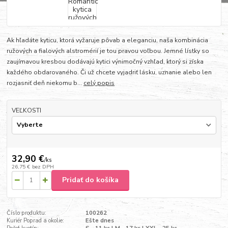
Ak hľadáte kyticu, ktorá vyžaruje pôvab a eleganciu, naša kombinácia
ružových a fialových alstromérií je tou pravou voľbou. Jemné lístky so
zaujímavou kresbou dodávajú kytici výnimočný vzhľad, ktorý si získa
každého obdarovaného. Či už chcete vyjadriť lásku, uznanie alebo len
rozjasniť deň niekomu b...
celý popis
VEĽKOSTI
32,90 €
/
ks
26,75 €
bez DPH
Pridať do košíka
Číslo produktu:
100262
Kuriér Poprad a okolie:
Ešte dnes