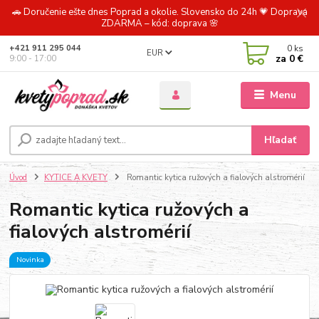
🚗 Doručenie ešte dnes Poprad a okolie. Slovensko do 24h 💗 Doprava
ZDARMA – kód: doprava 🌸
0
ks
+421 911 295 044
EUR
za
0 €
9:00 - 17:00
Menu
Hľadať
Úvod
KYTICE A KVETY
Romantic kytica ružových a fialových alstromérií
Romantic kytica ružových a
fialových alstromérií
Novinka