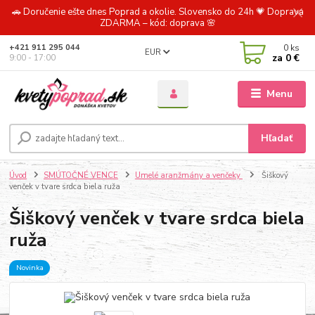
🚗 Doručenie ešte dnes Poprad a okolie. Slovensko do 24h 💗 Doprava
ZDARMA – kód: doprava 🌸
0
ks
+421 911 295 044
EUR
za
0 €
9:00 - 17:00
Menu
Hľadať
Úvod
SMÚTOČNÉ VENCE
Umelé aranžmány a venčeky
Šiškový
venček v tvare srdca biela ruža
Šiškový venček v tvare srdca biela
ruža
Novinka