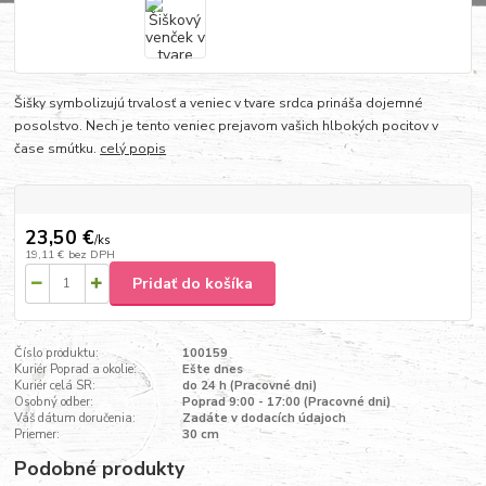
Šišky symbolizujú trvalosť a veniec v tvare srdca prináša dojemné
posolstvo. Nech je tento veniec prejavom vašich hlbokých pocitov v
čase smútku.
celý popis
23,50 €
/
ks
19,11 €
bez DPH
Pridať do košíka
Číslo produktu:
100159
Kuriér Poprad a okolie:
Ešte dnes
Kuriér celá SR:
do 24 h (Pracovné dni)
Osobný odber:
Poprad 9:00 - 17:00 (Pracovné dni)
Váš dátum doručenia:
Zadáte v dodacích údajoch
Priemer:
30 cm
Podobné produkty