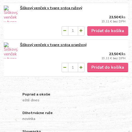
Šiškový venček v tvare srdca ružový
23,50 €
/
ks
19,11 €
bez DPH
Pridať do košíka
Šiškový venček v tvare srdca oranžový
23,50 €
/
ks
19,11 €
bez DPH
Pridať do košíka
Poprad a okolie
eště dnes
Dlhotrvácne ruže
novinka
Slovensko