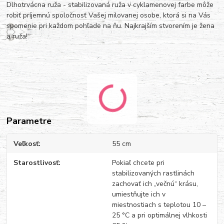
Dlhotrvácna ruža - stabilizovaná ruža v cyklamenovej farbe môže
robiť príjemnú spoločnosť Vašej milovanej osobe, ktorá si na Vás
spomenie pri každom pohľade na ňu. Najkrajším stvorením je žena
a ruža!
Parametre
Veľkosť
55 cm
Starostlivosť
Pokiaľ chcete pri
stabilizovaných rastlinách
zachovať ich „večnú“ krásu,
umiestňujte ich v
miestnostiach s teplotou 10 –
25 °C a pri optimálnej vlhkosti