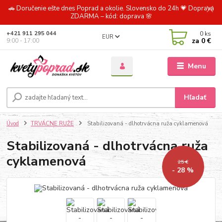
🚗 Doručenie ešte dnes Poprad a okolie. Slovensko do 24h 💗 Doprava
ZDARMA – kód: doprava 🌸
0
ks
+421 911 295 044
EUR
za
0 €
9:00 - 17:00
Menu
Hľadať
Úvod
TRVÁCNE RUŽE
Stabilizovaná - dlhotrvácna ruža cyklamenová
Stabilizovaná - dlhotrvácna ruža
cyklamenová
25 €
- 28 %