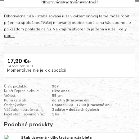
Dlhotrvácna ruža - stabilizovaná ruža v cyklamenovej farbe môže robiť
príjemnú spoločnosť Vašej milovanej osobe, ktorá si na Vás spomenie
pri každom pohľade na ňu. Najkrajším stvorením je žena a ruža!
celý
popis
17,90 €
/
ks
14,55 €
bez DPH
Momentálne nie je k dispozícii
Číslo produktu:
907
Kuriér Poprad a okolie:
Ešte dnes
Veľkosť:
55 cm
Kuriér celá SR:
do 24 h (Pracovné dni)
Osobný odber:
Poprad 9:00 - 17:00 (Pracovné dni)
Váš dátum doručenia:
Zadáte v dodacích údajoch
Počet stabilizovaných ruží:
1 ks
Podobné produkty
Stabilizovaná - dlhotrvácna ruža biela