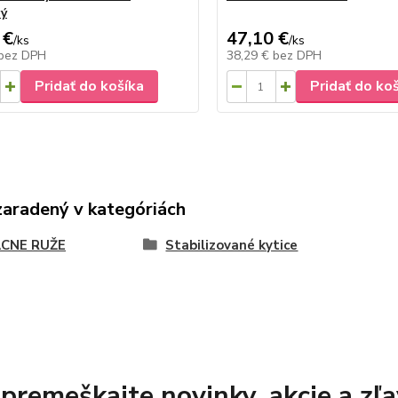
vý
 €
47,10 €
/
ks
/
ks
bez DPH
38,29 €
bez DPH
Pridať do košíka
Pridať do ko
zaradený v kategóriách
CNE RUŽE
Stabilizované kytice
premeškajte novinky, akcie a zľa