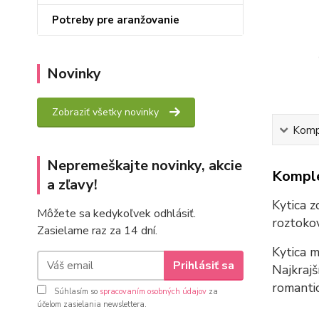
Potreby pre aranžovanie
Novinky
Zobraziť všetky novinky
Kompl
Nepremeškajte novinky, akcie
Komple
a zľavy!
Kytica z
Môžete sa kedykoľvek odhlásiť.
roztokov
Zasielame raz za 14 dní.
Kytica m
Prihlásiť sa
Najkrajš
romantic
Súhlasím so
spracovaním osobných údajov
za
účelom zasielania newslettera.