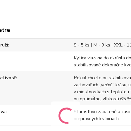
etre
ruží
S - 5 ks | M - 9 ks | XXL - 1
Kytica viazana do okrúhla d
stabilizované dekoračne kv
tlivosť
Pokiaľ chcete pri stabilizov
zachovať ich „večnú“ krásu, 
v miestnostiach s teplotou 
pri optimálnej vlhkosti 65 %
ava
Starostlivo zabalené a zasi
prepravných krabiciach