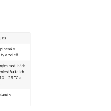
1 ks
oplnená o
ety a zeleň
aných rastlinách
umiestňujte ich
10 – 25 °C a
.
elané v