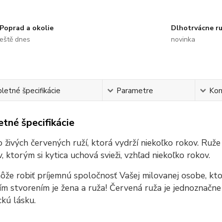
Poprad a okolie
Dlhotrvácne r
eště dnes
novinka
etné špecifikácie
Parametre
Ko
tné špecifikácie
o živých červených ruží, ktorá vydrží niekoľko rokov.
Ruže 
, ktorým si kytica uchová svieži, vzhľad niekoľko rokov.
ôže robiť príjemnú spoločnosť Vašej milovanej osobe, kt
ím stvorením je žena a ruža! Červená ruža je jednoznačn
kú lásku.