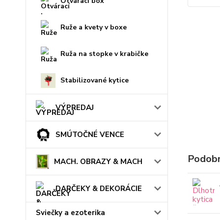
Otvárací box
Ruže a kvety v boxe
Ruža na stopke v krabičke
Stabilizované kytice
VÝPREDAJ
SMÚTOČNÉ VENCE
Podobn
MACH. OBRAZY & MACH
DARČEKY & DEKORÁCIE
Sviečky a ezoterika