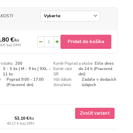
ĽKOSTI
,80 €
/
ks
Pridať do košíka
56 €
bez DPH
roduktu:
200
Kuriér Poprad a okolie:
Ešte dnes
S - 5 ks | M - 9 ks | XXL -
Kuriér celá
do 24 h (Pracovné
11 ks
SR:
dni)
ý
Poprad 9:00 - 17:00
Váš dátum
Zadáte v dodacích
(Pracovné dni)
doručenia:
údajoch
Zvoliť variant
53,10 €
/
ks
43,17 €
bez DPH