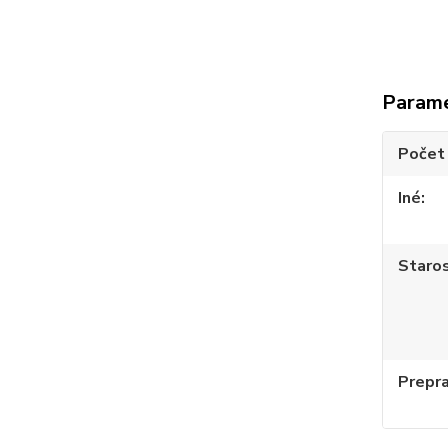
Param
Počet 
Iné
Staros
Prepr