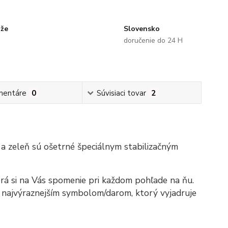
uže
Slovensko
doručenie do 24 H
mentáre
0
Súvisiaci tovar
2
a zeleň sú ošetrné špeciálnym stabilizačným
orá si na Vás spomenie pri každom pohľade na ňu.
e najvýraznejším symbolom/darom, ktorý vyjadruje