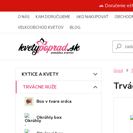
🚗 Doručenie eš
O NÁS
KAM DORUČUJEME
AKO NAKUPOVAŤ
OBCHODN
VEĽKOOBCHOD KVETOV
BLOG
Úvod
KYTICE A KVETY
Trvá
TRVÁCNE RUŽE
Box v tvare srdca
Okrúhly box