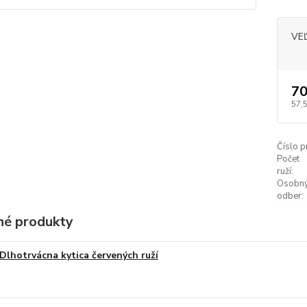
VE
70
57,
Číslo p
Počet
ruží:
Osobn
odber:
é produkty
Dlhotrvácna kytica červených ruží