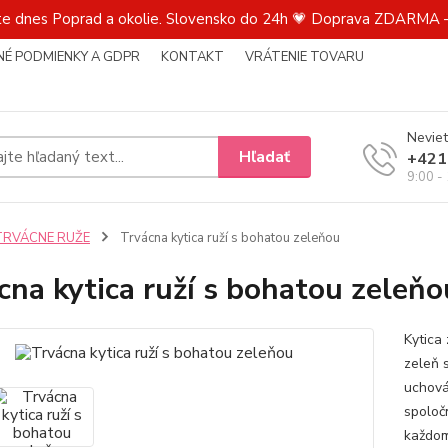
te dnes Poprad a okolie. Slovensko do 24h 💗 Doprava ZDARMA –
É PODMIENKY A GDPR
KONTAKT
VRÁTENIE TOVARU
Neviet
Hľadať
+421
9:00 -
TRVÁCNE RUŽE
Trvácna kytica ruží s bohatou zeleňou
cna kytica ruží s bohatou zeleňo
Kytica 
zeleň 
uchová 
spoloč
každom