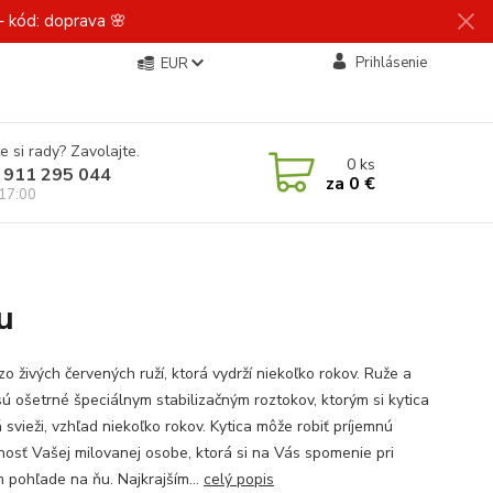
 kód: doprava 🌸
Prihlásenie
EUR
e si rady? Zavolajte.
0
ks
 911 295 044
za
0 €
 17:00
u
zo živých červených ruží, ktorá vydrží niekoľko rokov. Ruže a
sú ošetrné špeciálnym stabilizačným roztokov, ktorým si kytica
svieži, vzhľad niekoľko rokov. Kytica môže robiť príjemnú
nosť Vašej milovanej osobe, ktorá si na Vás spomenie pri
 pohľade na ňu. Najkrajším...
celý popis