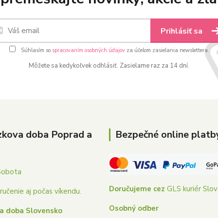
Prihlásiť sa
Súhlasím so
spracovaním osobných údajov
za účelom zasielania newslettera.
Môžete sa kedykoľvek odhlásiť. Zasielame raz za 14 dní.
zkova doba Poprad a
Bezpečné online platb
Sobota
Doručujeme cez
GLS kuriér Slo
učenie aj počas víkendu.
Osobný odber
a doba Slovensko