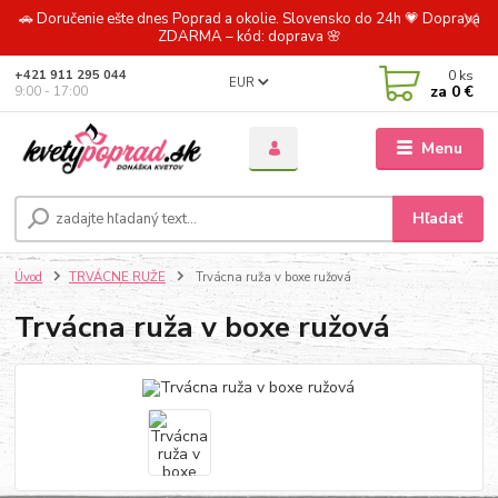
🚗 Doručenie ešte dnes Poprad a okolie. Slovensko do 24h 💗 Doprava
ZDARMA – kód: doprava 🌸
0
ks
+421 911 295 044
EUR
za
0 €
9:00 - 17:00
Menu
Hľadať
Úvod
TRVÁCNE RUŽE
Trvácna ruža v boxe ružová
Trvácna ruža v boxe ružová