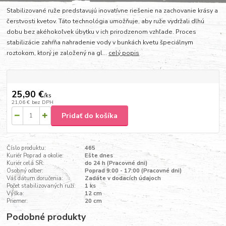
Stabilizované ruže predstavujú inovatívne riešenie na zachovanie krásy a
čerstvosti kvetov. Táto technológia umožňuje, aby ruže vydržali dlhú
dobu bez akéhokoľvek úbytku v ich prirodzenom vzhľade. Proces
stabilizácie zahŕňa nahradenie vody v bunkách kvetu špeciálnym
roztokom, ktorý je založený na gl...
celý popis
25,90 €
/
ks
21,06 €
bez DPH
Pridať do košíka
Číslo produktu:
465
Kuriér Poprad a okolie:
Ešte dnes
Kuriér celá SR:
do 24 h (Pracovné dni)
Osobný odber:
Poprad 9:00 - 17:00 (Pracovné dni)
Váš dátum doručenia:
Zadáte v dodacích údajoch
Počet stabilizovaných ruží:
1 ks
Výška:
12 cm
Priemer:
20 cm
Podobné produkty