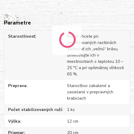
Parametre
Starostlivosť
Pokiaľ chcete pri
stabilizovaných rastlinách
zachovať ich „večnú“ krásu,
umiestňujte ich v
miestnostiach s teplotou 10 –
25 °C a pri optimálnej vlhkosti
65 %.
Preprava
Starostlivo zabalené a
zasielané v prepravných
krabiciach
Počet stabilizovaných ruží
1 ks
Výška
12 cm
Priemer
20 cm