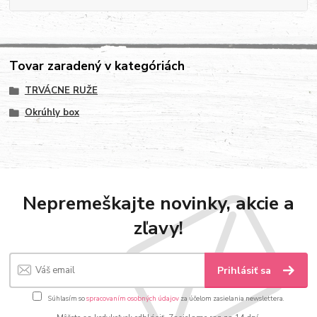
Tovar zaradený v kategóriách
TRVÁCNE RUŽE
Okrúhly box
Nepremeškajte novinky, akcie a
zľavy!
Prihlásiť sa
Súhlasím so
spracovaním osobných údajov
za účelom zasielania newslettera.