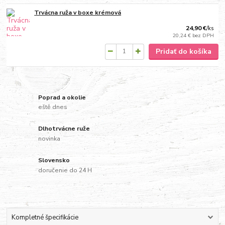
Trvácna ruža v boxe krémová
24,90 €
/
ks
20,24 €
bez DPH
Pridať do košíka
Poprad a okolie
eště dnes
Dlhotrvácne ruže
novinka
Slovensko
doručenie do 24 H
Kompletné špecifikácie