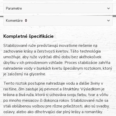
Parametre
Komentáre
0
Kompletné špecifikácie
Stabilizované ruže predstavujú inovatívne riešenie na
zachovanie krásy a čerstvosti kvetov. Táto technológia
umožňuje, aby ruže vydržali dlhú dobu bez akéhokoľvek
úbytku v ich prirodzenom vzhľade. Proces stabilizácie zahŕňa
nahradenie vody v bunkách kvetu špeciálnym roztokom, ktorý
je založený na glyceríne.
Tento roztok postupne nahradzuje vodu a ďalšie živiny v
rastline, čím zaisťuje jej pevnosť a štruktúru. Výsledkom je
krásna a živá ruža, ktorá si uchováva svoju farbu, tvar a vôňu
po mnoho mesiacov či dokonca rokov. Stabilizované ruže sa
stali obľúbenou voľbou pre rôzne príležitosti, ako sú svadby,
oslavy, alebo ako dlhotrvajúci dar plný krásy a romantiky.