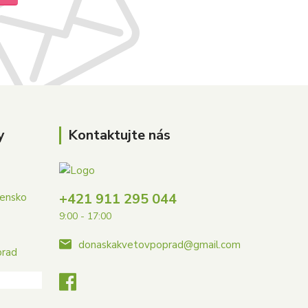
y
Kontaktujte nás
+421 911 295 044
vensko
9:00 - 17:00
donaskakvetovpoprad@gmail.com
prad