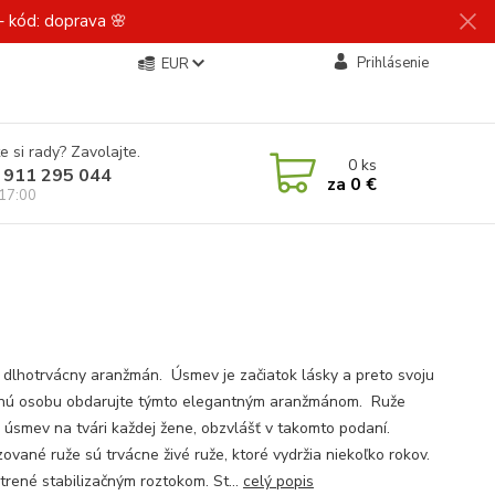
 kód: doprava 🌸
Prihlásenie
EUR
e si rady? Zavolajte.
0
ks
 911 295 044
za
0 €
 17:00
 dlhotrvácny aranžmán. Úsmev je začiatok lásky a preto svoju
nú osobu obdarujte týmto elegantným aranžmánom. Ruže
a úsmev na tvári každej žene, obzvlášť v takomto podaní.
zované ruže sú trvácne živé ruže, ktoré vydržia niekoľko rokov.
trené stabilizačným roztokom. St...
celý popis