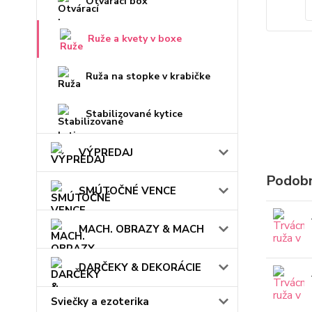
Otvárací box
Ruže a kvety v boxe
Ruža na stopke v krabičke
Stabilizované kytice
VÝPREDAJ
Podobn
SMÚTOČNÉ VENCE
MACH. OBRAZY & MACH
DARČEKY & DEKORÁCIE
Sviečky a ezoterika