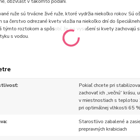
ne, obzvlášť v takomto podaní.
vané ruže sú trvácne živé ruže, ktoré vydržia niekoľko rokov. Sú o
m sa čerstvo odrezané kvety vložia na niekoľko dní do špeciálne
 týmto roztokom a spôsobí, že po vysušení si kvety zachovajú s
styku s vodou.
etre
tlivosť
Pokiaľ chcete pri stabilizov
zachovať ich „večnú“ krásu, 
v miestnostiach s teplotou 
pri optimálnej vlhkosti 65 %
ava
Starostlivo zabalené a zasi
prepravných krabiciach