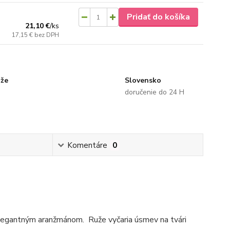
Pridať do košíka
21,10 €
/
ks
17,15 €
bez DPH
uže
Slovensko
doručenie do 24 H
Komentáre
0
elegantným aranžmánom. Ruže vyčaria úsmev na tvári