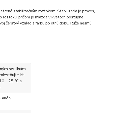
šetrené stabilizačným roztokom. Stabilizácia je proces,
ho roztoku, pričom je miazga v kvetoch postupne
voj čerstvý vzhľad a farbu po dlhú dobu. Ruže nesmú
aných rastlinách
umiestňujte ich
10 – 25 °C a
.
elané v