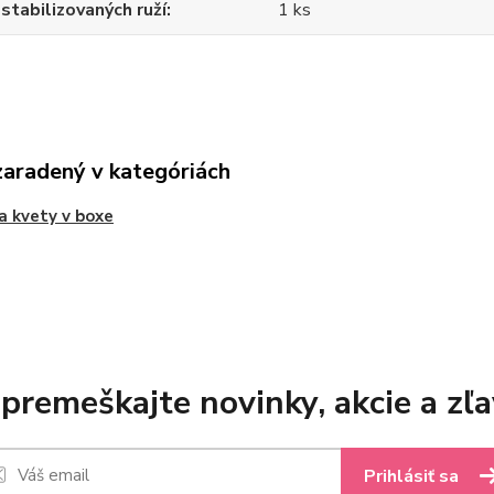
stabilizovaných ruží
1 ks
zaradený v kategóriách
a kvety v boxe
premeškajte novinky, akcie a zľa
Prihlásiť sa