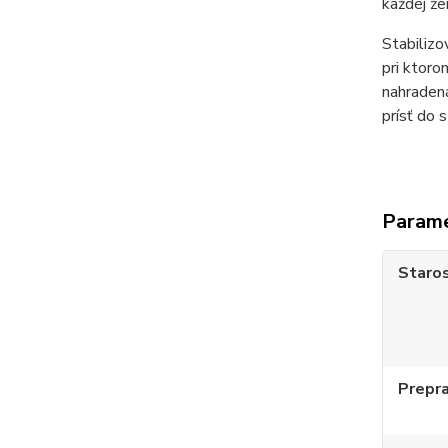
každej že
Stabilizo
pri ktoro
nahradená
prísť do 
Param
Staros
Prepr