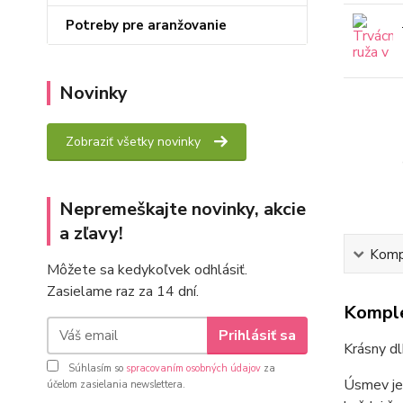
Potreby pre aranžovanie
Novinky
Zobraziť všetky novinky
Nepremeškajte novinky, akcie
a zľavy!
Kompl
Môžete sa kedykoľvek odhlásiť.
Zasielame raz za 14 dní.
Komple
Prihlásiť sa
Krásny d
Súhlasím so
spracovaním osobných údajov
za
Úsmev je
účelom zasielania newslettera.