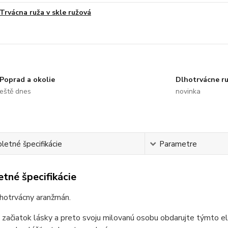
Trvácna ruža v skle ružová
Poprad a okolie
Dlhotrvácne r
eště dnes
novinka
etné špecifikácie
Parametre
tné špecifikácie
lhotrvácny aranžmán.
 začiatok lásky a preto svoju milovanú osobu obdarujte týmto 