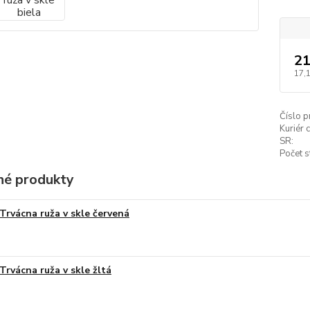
21
17,
Číslo p
Kuriér 
SR:
Počet s
é produkty
Trvácna ruža v skle červená
Trvácna ruža v skle žltá