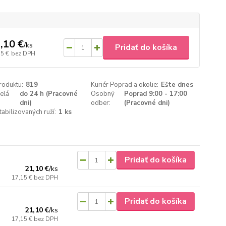
,10 €
/
ks
Pridať do košíka
15 €
bez DPH
roduktu:
819
Kuriér Poprad a okolie:
Ešte dnes
celá
do 24 h (Pracovné
Osobný
Poprad 9:00 - 17:00
dni)
odber:
(Pracovné dni)
tabilizovaných ruží:
1 ks
Pridať do košíka
21,10 €
/
ks
17,15 €
bez DPH
Pridať do košíka
21,10 €
/
ks
17,15 €
bez DPH