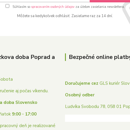
Súhlasím so
spracovaním osobných údajov
za účelom zasielania newslettera.
Môžete sa kedykoľvek odhlásiť. Zasielame raz za 14 dní.
zkova doba Poprad a
Bezpečné online platb
Sobota
Doručujeme cez
GLS kuriér Slo
učenie aj počas víkendu.
Osobný odber
a doba Slovensko
Ludvíka Svobodu 78, 058 01 Po
Piatok
9:00 - 17:00
pracovný deň je realizované