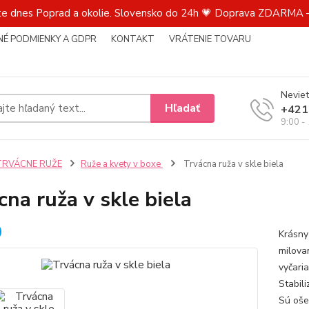
te dnes Poprad a okolie. Slovensko do 24h 💗 Doprava ZDARMA –
É PODMIENKY A GDPR
KONTAKT
VRÁTENIE TOVARU
Neviet
Hľadať
+421
9:00 -
TRVÁCNE RUŽE
Ruže a kvety v boxe
Trvácna ruža v skle biela
cna ruža v skle biela
Krásny
milova
vyčari
Stabili
Sú oše