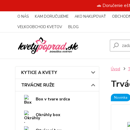
🚗 Doručenie eš
O NÁS
KAM DORUČUJEME
AKO NAKUPOVAŤ
OBCHODN
VEĽKOOBCHOD KVETOV
BLOG
Úvod
KYTICE A KVETY
Trvá
TRVÁCNE RUŽE
Novinka
Box v tvare srdca
Okrúhly box