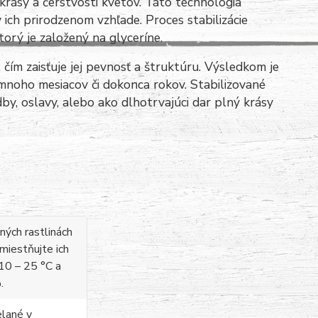
krásy a čerstvosti kvetov. Táto technológia
ich prirodzenom vzhľade. Proces stabilizácie
orý je založený na glyceríne.
 čím zaisťuje jej pevnosť a štruktúru. Výsledkom je
o mnoho mesiacov či dokonca rokov. Stabilizované
dby, oslavy, alebo ako dlhotrvajúci dar plný krásy
aných rastlinách
umiestňujte ich
10 – 25 °C a
.
elané v