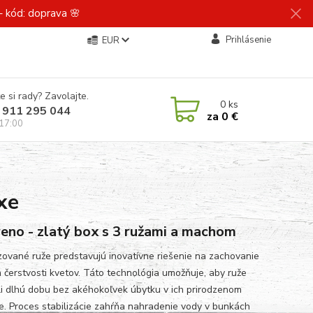
 kód: doprava 🌸
Prihlásenie
EUR
e si rady? Zavolajte.
0
ks
 911 295 044
za
0 €
 17:00
xe
eno - zlatý box s 3 ružami a machom
izované ruže predstavujú inovatívne riešenie na zachovanie
a čerstvosti kvetov. Táto technológia umožňuje, aby ruže
li dlhú dobu bez akéhokoľvek úbytku v ich prirodzenom
e. Proces stabilizácie zahŕňa nahradenie vody v bunkách