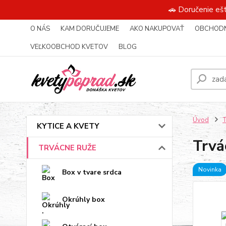
🚗 Doručenie eš
O NÁS
KAM DORUČUJEME
AKO NAKUPOVAŤ
OBCHODN
VEĽKOOBCHOD KVETOV
BLOG
Úvod
KYTICE A KVETY
Trvá
TRVÁCNE RUŽE
Novinka
Box v tvare srdca
Okrúhly box