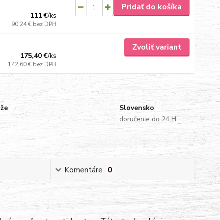
Pridať do košíka
111 €
/
ks
90,24 €
bez DPH
Zvoliť variant
175,40 €
/
ks
142,60 €
bez DPH
uže
Slovensko
doručenie do 24 H
Komentáre
0