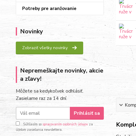
Potreby pre aranžovanie
Novinky
Zobraziť všetky novinky
Nepremeškajte novinky, akcie
a zľavy!
Môžete sa kedykoľvek odhlásiť.
Zasielame raz za 14 dní.
Kompl
Prihlásiť sa
Komple
Súhlasím so
spracovaním osobných údajov
za
účelom zasielania newslettera.