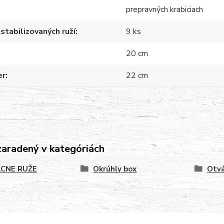
prepravných krabiciach
stabilizovaných ruží
9 ks
20 cm
er
22 cm
zaradený v kategóriách
CNE RUŽE
Okrúhly box
Otvá