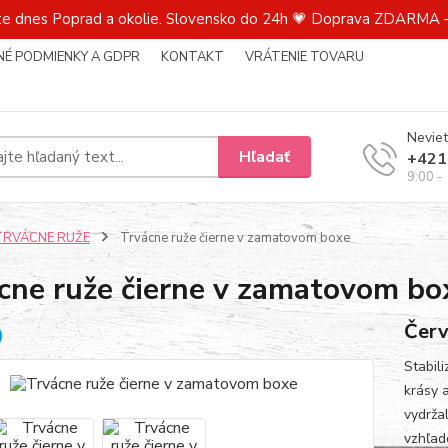
te dnes Poprad a okolie. Slovensko do 24h 💗 Doprava ZDARMA –
É PODMIENKY A GDPR
KONTAKT
VRÁTENIE TOVARU
Neviet
Hľadať
+421
9:00 -
TRVÁCNE RUŽE
Trvácne ruže čierne v zamatovom boxe
cne ruže čierne v zamatovom bo
Červ
Stabil
krásy 
vydrža
vzhľad