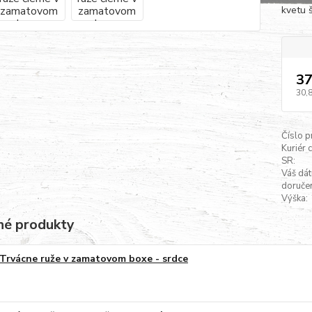
kvetu 
37
30,
Číslo p
Kuriér 
SR:
Váš dá
doručen
Výška:
é produkty
Trvácne ruže v zamatovom boxe - srdce