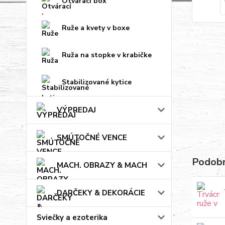
Otvárací box
Ruže a kvety v boxe
Ruža na stopke v krabičke
Stabilizované kytice
VÝPREDAJ
SMÚTOČNÉ VENCE
Podobn
MACH. OBRAZY & MACH
DARČEKY & DEKORÁCIE
Sviečky a ezoterika