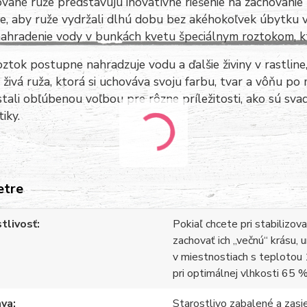
ované ruže predstavujú inovatívne riešenie na zachovanie 
, aby ruže vydržali dlhú dobu bez akéhokoľvek úbytku v 
ahradenie vody v bunkách kvetu špeciálnym roztokom, kt
ztok postupne nahradzuje vodu a ďalšie živiny v rastline,
 živá ruža, ktorá si uchováva svoju farbu, tvar a vôňu p
stali obľúbenou voľbou pre rôzne príležitosti, ako sú sva
iky.
etre
tlivosť
Pokiaľ chcete pri stabilizov
zachovať ich „večnú“ krásu, 
v miestnostiach s teplotou 
pri optimálnej vlhkosti 65 %
ava
Starostlivo zabalené a zasi