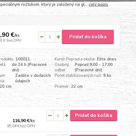
špeciálnym roztokom, ktorý je založený na gl...
celý popis
,90 €
/
ks
Pridať do košíka
81 €
bez DPH
roduktu:
100011
Kuriér Poprad a okolie:
Ešte dnes
celá
do 24 h (Pracovné
Osobný
Poprad 9:00 - 17:00
dni)
odber:
(Pracovné dni)
tum
Zadáte v dodacích
Počet stabilizovaných ruží:
9 ks
ia:
údajoch
20 cm
Priemer:
22 cm
Pridať do košíka
116,90 €
/
ks
95,04 €
bez DPH