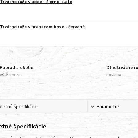
Trvácne ruže v boxe - čierno-zlaté
Trvácne ruže v hranatom boxe - červené
Poprad a okolie
Dlhotrvácne r
eště dnes
novinka
etné špecifikácie
Parametre
tné špecifikácie