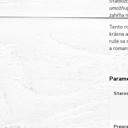
Stabiliz
umožňuje
zahŕňa n
Tento ro
krásna a
ruže sa 
a romant
Param
Staros
Prepr