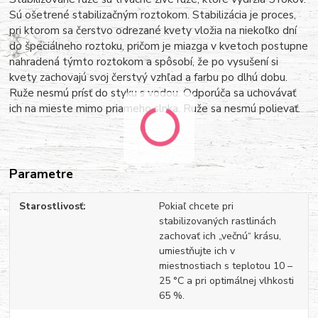
Sú ošetrené stabilizačným roztokom. Stabilizácia je proces,
pri ktorom sa čerstvo odrezané kvety vložia na niekoľko dní
do špeciálneho roztoku, pričom je miazga v kvetoch postupne
nahradená týmto roztokom a spôsobí, že po vysušení si
kvety zachovajú svoj čerstvý vzhľad a farbu po dlhú dobu.
Ruže nesmú prísť do styku s vodou. Odporúča sa uchovávať
ich na mieste mimo priameho slnka. Ruže sa nesmú polievať.
Parametre
Starostlivosť
Pokiaľ chcete pri
stabilizovaných rastlinách
zachovať ich „večnú“ krásu,
umiestňujte ich v
miestnostiach s teplotou 10 –
25 °C a pri optimálnej vlhkosti
65 %.