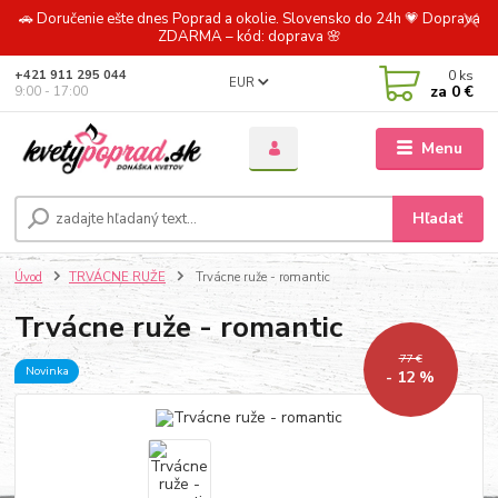
🚗 Doručenie ešte dnes Poprad a okolie. Slovensko do 24h 💗 Doprava
ZDARMA – kód: doprava 🌸
0
ks
+421 911 295 044
EUR
za
0 €
9:00 - 17:00
Menu
Hľadať
Úvod
TRVÁCNE RUŽE
Trvácne ruže - romantic
Trvácne ruže - romantic
77 €
Novinka
- 12 %