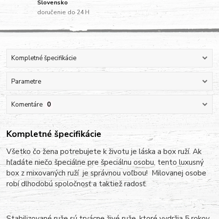
Slovensko
doručenie do 24 H
Kompletné špecifikácie
Parametre
Komentáre
0
Kompletné špecifikácie
Všetko čo žena potrebujete k životu je láska a box ruží. Ak
hľadáte niečo špeciálne pre špeciálnu osobu, tento luxusný
box z mixovaných ruží je správnou voľbou! Milovanej osobe
robí dlhodobú spoločnosť a taktiež radosť.
Stabilizované ruže sú trvácne živé ruže, ktoré vydržia 5 rokov.