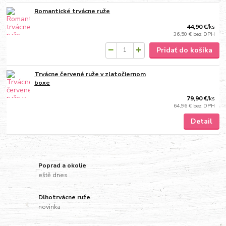
Romantické trvácne ruže
44,90 €
/
ks
36,50 €
bez DPH
Pridať do košíka
Trvácne červené ruže v zlatočiernom
boxe
79,90 €
/
ks
64,96 €
bez DPH
Detail
Poprad a okolie
eště dnes
Dlhotrvácne ruže
novinka