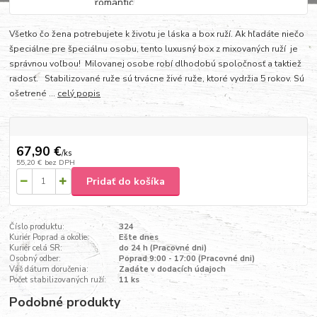
Všetko čo žena potrebujete k životu je láska a box ruží. Ak hľadáte niečo
špeciálne pre špeciálnu osobu, tento luxusný box z mixovaných ruží je
správnou voľbou! Milovanej osobe robí dlhodobú spoločnosť a taktiež
radosť. Stabilizované ruže sú trvácne živé ruže, ktoré vydržia 5 rokov. Sú
ošetrené ...
celý popis
67,90 €
/
ks
55,20 €
bez DPH
Pridať do košíka
Číslo produktu:
324
Kuriér Poprad a okolie:
Ešte dnes
Kuriér celá SR:
do 24 h (Pracovné dni)
Osobný odber:
Poprad 9:00 - 17:00 (Pracovné dni)
Váš dátum doručenia:
Zadáte v dodacích údajoch
Počet stabilizovaných ruží:
11 ks
Podobné produkty