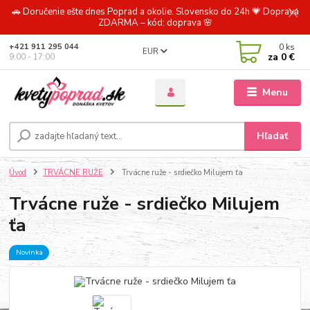
🚗 Doručenie ešte dnes Poprad a okolie. Slovensko do 24h 💗 Doprava
ZDARMA – kód: doprava 🌸
0
ks
+421 911 295 044
EUR
za
0 €
9:00 - 17:00
Menu
Hľadať
Úvod
TRVÁCNE RUŽE
Trvácne ruže - srdiečko Milujem ťa
Trvácne ruže - srdiečko Milujem
ťa
Novinka