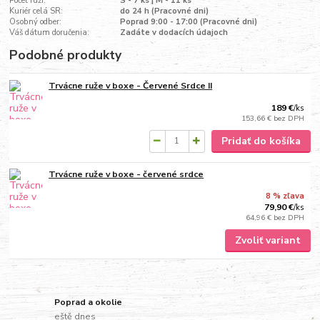
Počet ruží:
S - 7 ks | M - 11 ks
Kuriér celá SR:
do 24 h (Pracovné dni)
Osobný odber:
Poprad 9:00 - 17:00 (Pracovné dni)
Váš dátum doručenia:
Zadáte v dodacích údajoch
Podobné produkty
Trvácne ruže v boxe - Červené Srdce II
189 €
/
ks
153,66 €
bez DPH
Pridať do košíka
Trvácne ruže v boxe - červené srdce
8 % zľava
79,90 €
/
ks
64,96 €
bez DPH
Zvoliť variant
Poprad a okolie
eště dnes