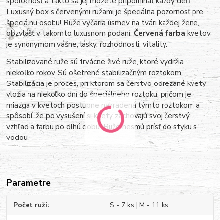
spoločnosť a takto sa jej môžete pripomínať každý deň.
Luxusný box s červenými ružami je špeciálna pozornosť pre
špeciálnu osobu! Ruže vyčaria úsmev na tvári každej žene,
obzvlášť v takomto luxusnom podaní.
Červená farba
kvetov
je synonymom vášne, lásky, rozhodnosti, vitality.
Stabilizované ruže sú trvácne živé ruže, ktoré vydržia
niekoľko rokov. Sú ošetrené stabilizačným roztokom.
Stabilizácia je proces, pri ktorom sa čerstvo odrezané kvety
vložia na niekoľko dní do špeciálneho roztoku, pričom je
miazga v kvetoch postupne nahradená týmto roztokom a
spôsobí, že po vysušení si kvety zachovajú svoj čerstvý
vzhľad a farbu po dlhú dobu. Ruže nesmú prísť do styku s
vodou.
Parametre
Počet ruží
S - 7 ks | M - 11 ks