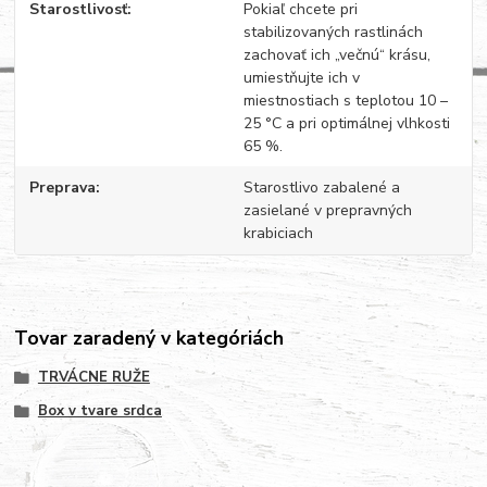
Starostlivosť
Pokiaľ chcete pri
stabilizovaných rastlinách
zachovať ich „večnú“ krásu,
umiestňujte ich v
miestnostiach s teplotou 10 –
25 °C a pri optimálnej vlhkosti
65 %.
Preprava
Starostlivo zabalené a
zasielané v prepravných
krabiciach
Tovar zaradený v kategóriách
TRVÁCNE RUŽE
Box v tvare srdca