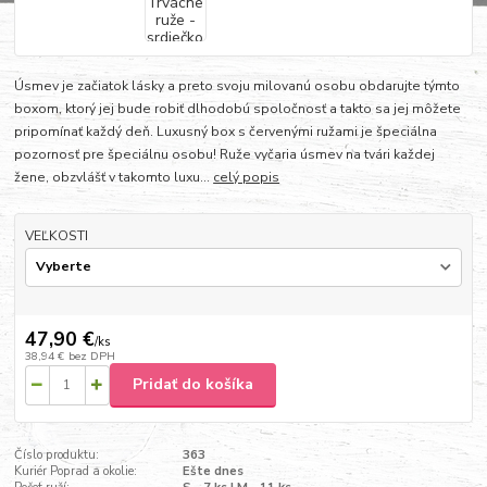
Úsmev je začiatok lásky a preto svoju milovanú osobu obdarujte týmto
boxom, ktorý jej bude robiť dlhodobú spoločnosť a takto sa jej môžete
pripomínať každý deň. Luxusný box s červenými ružami je špeciálna
pozornosť pre špeciálnu osobu! Ruže vyčaria úsmev na tvári každej
žene, obzvlášť v takomto luxu...
celý popis
VEĽKOSTI
47,90 €
/
ks
38,94 €
bez DPH
Pridať do košíka
Číslo produktu:
363
Kuriér Poprad a okolie:
Ešte dnes