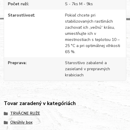
Počet ruží
S - 7ks M - 9ks
Starostlivosť
Pokiaľ chcete pri
stabilizovaných rastlinách
zachovať ich „večnú“ krásu,
umiestňujte ich v
miestnostiach s teplotou 10 –
25 °C a pri optimálnej vlhkosti
65 %.
Preprava
Starostlivo zabalené a
zasielané v prepravných
krabiciach
Tovar zaradený v kategóriách
TRVÁCNE RUŽE
Okrúhly box