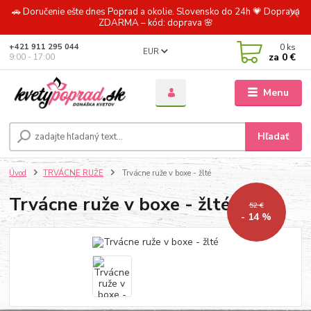
🚗 Doručenie ešte dnes Poprad a okolie. Slovensko do 24h 💗 Doprava
ZDARMA – kód: doprava 🌸
0
ks
+421 911 295 044
EUR
za
0 €
9:00 - 17:00
Menu
Hľadať
Úvod
TRVÁCNE RUŽE
Trvácne ruže v boxe - žlté
Trvácne ruže v boxe - žlté
52 €
- 14 %