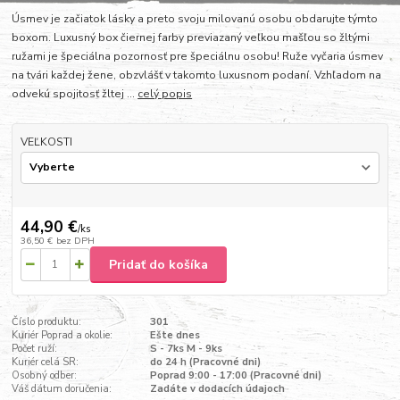
Úsmev je začiatok lásky a preto svoju milovanú osobu obdarujte týmto
boxom. Luxusný box čiernej farby previazaný veľkou mašľou so žltými
ružami je špeciálna pozornosť pre špeciálnu osobu! Ruže vyčaria úsmev
na tvári každej žene, obzvlášť v takomto luxusnom podaní. Vzhľadom na
odvekú spojitosť žltej ...
celý popis
VEĽKOSTI
44,90 €
/
ks
36,50 €
bez DPH
Pridať do košíka
Číslo produktu:
301
Kuriér Poprad a okolie:
Ešte dnes
Počet ruží:
S - 7ks M - 9ks
Kuriér celá SR:
do 24 h (Pracovné dni)
Osobný odber:
Poprad 9:00 - 17:00 (Pracovné dni)
Váš dátum doručenia:
Zadáte v dodacích údajoch