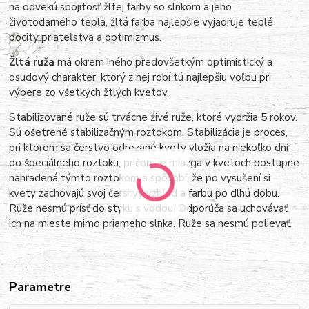
na odvekú spojitosť žltej farby so slnkom a jeho
životodarného tepla, žltá farba najlepšie vyjadruje teplé
pocity priateľstva a optimizmus.
Žltá ruža
má okrem iného predovšetkým optimistický a
osudový charakter, ktorý z nej robí tú najlepšiu voľbu pri
výbere zo všetkých žtlých kvetov.
Stabilizované ruže sú trvácne živé ruže, ktoré vydržia 5 rokov.
Sú ošetrené stabilizačným roztokom. Stabilizácia je proces,
pri ktorom sa čerstvo odrezané kvety vložia na niekoľko dní
do špeciálneho roztoku, pričom je miazga v kvetoch postupne
nahradená týmto roztokom a spôsobí, že po vysušení si
kvety zachovajú svoj čerstvý vzhľad a farbu po dlhú dobu.
Ruže nesmú prísť do styku s vodou. Odporúča sa uchovávať
ich na mieste mimo priameho slnka. Ruže sa nesmú polievať.
Parametre