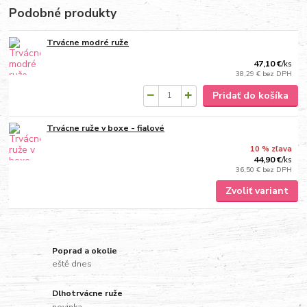
Podobné produkty
Trvácne modré ruže
47,10 €
/
ks
38,29 €
bez DPH
Pridať do košíka
Trvácne ruže v boxe - fialové
10 % zľava
44,90 €
/
ks
36,50 €
bez DPH
Zvoliť variant
Poprad a okolie
eště dnes
Dlhotrvácne ruže