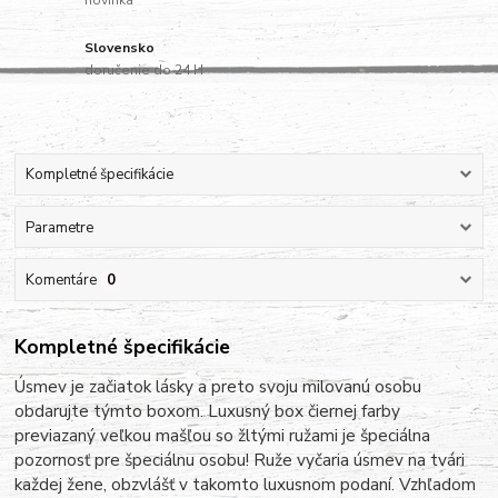
novinka
Slovensko
doručenie do 24 H
Kompletné špecifikácie
Parametre
Komentáre
0
Kompletné špecifikácie
Úsmev je začiatok lásky a preto svoju milovanú osobu
obdarujte týmto boxom. Luxusný box čiernej farby
previazaný veľkou mašľou so žltými ružami je špeciálna
pozornosť pre špeciálnu osobu! Ruže vyčaria úsmev na tvári
každej žene, obzvlášť v takomto luxusnom podaní. Vzhľadom