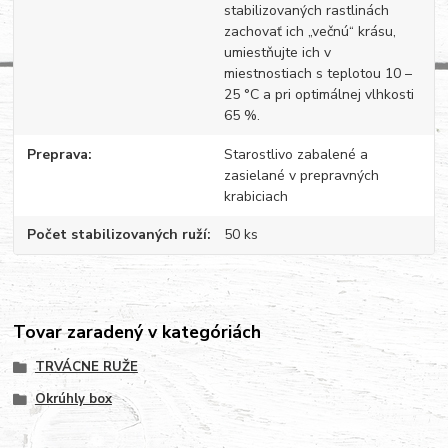
stabilizovaných rastlinách
zachovať ich „večnú“ krásu,
umiestňujte ich v
miestnostiach s teplotou 10 –
25 °C a pri optimálnej vlhkosti
65 %.
Preprava
Starostlivo zabalené a
zasielané v prepravných
krabiciach
Počet stabilizovaných ruží
50 ks
Tovar zaradený v kategóriách
TRVÁCNE RUŽE
Okrúhly box