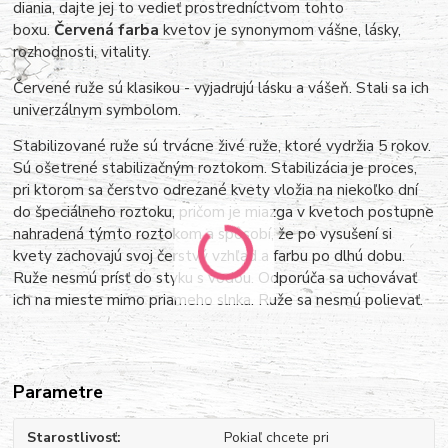
diania, dajte jej to vedieť prostredníctvom tohto
boxu.
Červená farba
kvetov je synonymom vášne, lásky,
rozhodnosti, vitality.
Červené ruže sú klasikou - vyjadrujú lásku a vášeň. Stali sa ich
univerzálnym symbolom.
Stabilizované ruže sú trvácne živé ruže, ktoré vydržia 5 rokov.
Sú ošetrené stabilizačným roztokom. Stabilizácia je proces,
pri ktorom sa čerstvo odrezané kvety vložia na niekoľko dní
do špeciálneho roztoku, pričom je miazga v kvetoch postupne
nahradená týmto roztokom a spôsobí, že po vysušení si
kvety zachovajú svoj čerstvý vzhľad a farbu po dlhú dobu.
Ruže nesmú prísť do styku s vodou. Odporúča sa uchovávať
ich na mieste mimo priameho slnka. Ruže sa nesmú polievať.
Parametre
Starostlivosť
Pokiaľ chcete pri