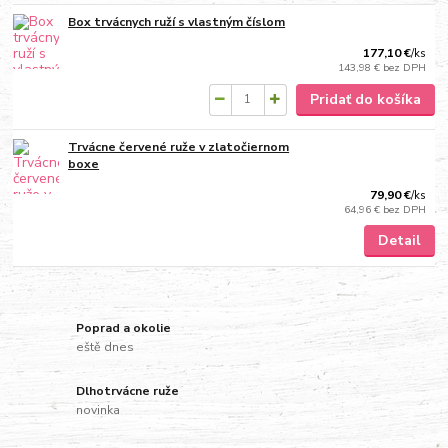
Box trvácnych ruží s vlastným číslom
177,10 €
/
ks
143,98 €
bez DPH
Pridať do košíka
Trvácne červené ruže v zlatočiernom
boxe
79,90 €
/
ks
64,96 €
bez DPH
Detail
Poprad a okolie
eště dnes
Dlhotrvácne ruže
novinka