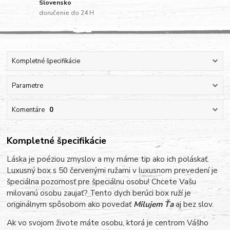
Slovensko
doručenie do 24 H
Kompletné špecifikácie
Parametre
Komentáre
0
Kompletné špecifikácie
Láska je poéziou zmyslov a my máme tip ako ich poláskať.
Luxusný box s 50 červenými ružami v luxusnom prevedení je
špeciálna pozornosť pre špeciálnu osobu! Chcete Vašu
milovanú osobu zaujať? Tento dych berúci box ruží je
originálnym spôsobom ako povedať
Milujem Ťa
aj bez slov.
Ak vo svojom živote máte osobu, ktorá je centrom Vášho