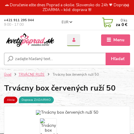
🚗 Doručenie ešte dnes Poprad a okolie. Slovensko do 24h 💗 Doprava
ZDARMA – kód: doprava 🌸
0
ks
+421 911 295 044
EUR
za
0 €
9:00 - 17:00
Menu
Hľadať
Úvod
TRVÁCNE RUŽE
Trvácny box červených ruží 50
Trvácny box červených ruží 50
Akcia
Doprava ZADARMO