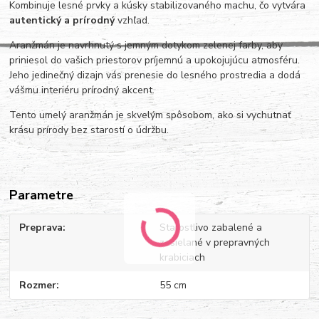
Kombinuje lesné prvky a kúsky stabilizovaného machu, čo vytvára
autentický a prírodný
vzhľad.
Aranžmán je navrhnutý s jemným dotykom zelenej farby, aby
priniesol do vašich priestorov príjemnú a upokojujúcu atmosféru.
Jeho jedinečný dizajn vás prenesie do lesného prostredia a dodá
vášmu interiéru prírodný akcent.
Tento umelý aranžmán je skvelým spôsobom, ako si vychutnať
krásu prírody bez starostí o údržbu.
Parametre
Preprava
Starostlivo zabalené a
zasielané v prepravných
krabiciach
Rozmer
55 cm