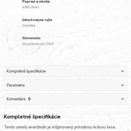
Poprad a okolie
eště dnes
Dlhotrvácne ruže
novinka
Slovensko
doručenie do 24 H
Kompletné špecifikácie
Parametre
Komentáre
0
Kompletné špecifikácie
Tento umelý aranžmán je inšpirovaný prírodnou krásou lesa.