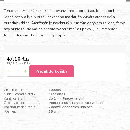
Tento umelý aranžmán je inšpirovaný prírodnou krásou lesa. Kombinuje
lesné prvky a kúsky stabilizovaného machu, čo vytvára autentický a
prírodný vzhľad. Aranžmán je navrhnutý s jemným dotykom zelenej farby,
aby priniesol do vašich priestorov príjemnú a upokojujúcu atmosféru.
Jeho jedinečný dizajn vá...
celý popis
47,10 €
/
ks
38,29 €
bez DPH
Pridať do košíka
Číslo produktu:
100065
Kuriér Poprad a okolie:
Ešte dnes
Kuriér celá SR:
do 24 h (Pracovné dni)
Osobný odber:
Poprad 9:00 - 17:00 (Pracovné dni)
Váš dátum doručenia:
Zadáte v dodacích údajoch
Rozmer:
55 cm