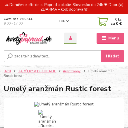
🚗 Doručenie ešte dnes Poprad a okolie. Slovensko do 24h 💗 Doprava
ZDARMA – kód: doprava 🌸
0
ks
+421 911 295 044
EUR
za
0 €
9:00 - 17:00
Menu
Hľadať
Úvod
DARČEKY & DEKORÁCIE
Aranžmány
Umelý aranžmán
Rustic forest
Umelý aranžmán Rustic forest