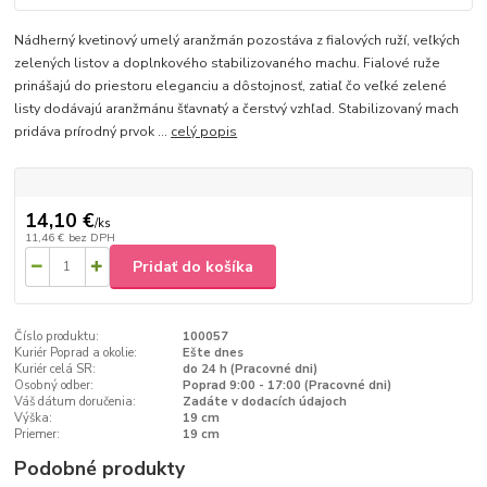
Nádherný kvetinový umelý aranžmán pozostáva z fialových ruží, veľkých
zelených listov a doplnkového stabilizovaného machu. Fialové ruže
prinášajú do priestoru eleganciu a dôstojnosť, zatiaľ čo veľké zelené
listy dodávajú aranžmánu šťavnatý a čerstvý vzhľad. Stabilizovaný mach
pridáva prírodný prvok ...
celý popis
14,10 €
/
ks
11,46 €
bez DPH
Pridať do košíka
Číslo produktu:
100057
Kuriér Poprad a okolie:
Ešte dnes
Kuriér celá SR:
do 24 h (Pracovné dni)
Osobný odber:
Poprad 9:00 - 17:00 (Pracovné dni)
Váš dátum doručenia:
Zadáte v dodacích údajoch
Výška:
19 cm
Priemer:
19 cm
Podobné produkty