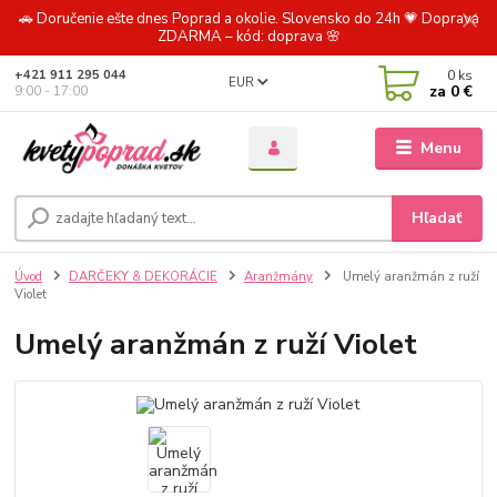
🚗 Doručenie ešte dnes Poprad a okolie. Slovensko do 24h 💗 Doprava
ZDARMA – kód: doprava 🌸
0
ks
+421 911 295 044
EUR
za
0 €
9:00 - 17:00
Menu
Hľadať
Úvod
DARČEKY & DEKORÁCIE
Aranžmány
Umelý aranžmán z ruží
Violet
Umelý aranžmán z ruží Violet