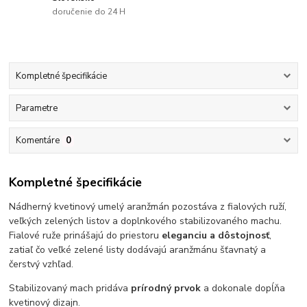
doručenie do 24 H
Kompletné špecifikácie
Parametre
Komentáre
0
Kompletné špecifikácie
Nádherný kvetinový umelý aranžmán pozostáva z fialových ruží,
veľkých zelených listov a doplnkového stabilizovaného machu.
Fialové ruže prinášajú do priestoru
eleganciu a dôstojnosť
,
zatiaľ čo veľké zelené listy dodávajú aranžmánu šťavnatý a
čerstvý vzhľad.
Stabilizovaný mach pridáva
prírodný prvok
a dokonale dopĺňa
kvetinový dizajn.