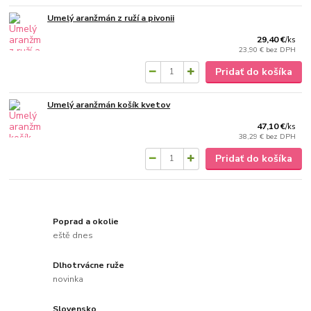
Umelý aranžmán z ruží a pivonii
29,40 €
/
ks
23,90 €
bez DPH
Pridať do košíka
Umelý aranžmán košík kvetov
47,10 €
/
ks
38,29 €
bez DPH
Pridať do košíka
Poprad a okolie
eště dnes
Dlhotrvácne ruže
novinka
Slovensko