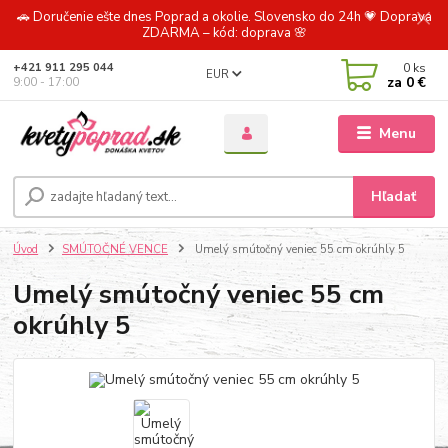
🚗 Doručenie ešte dnes Poprad a okolie. Slovensko do 24h 💗 Doprava
ZDARMA – kód: doprava 🌸
0
ks
+421 911 295 044
EUR
za
0 €
9:00 - 17:00
Menu
Hľadať
Úvod
SMÚTOČNÉ VENCE
Umelý smútočný veniec 55 cm okrúhly 5
Umelý smútočný veniec 55 cm
okrúhly 5