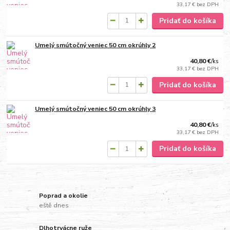
33,17 €
bez DPH
Pridať do košíka
Umelý smútočný veniec 50 cm okrúhly 2
40,80 €
/
ks
33,17 €
bez DPH
Pridať do košíka
Umelý smútočný veniec 50 cm okrúhly 3
40,80 €
/
ks
33,17 €
bez DPH
Pridať do košíka
Poprad a okolie
eště dnes
Dlhotrvácne ruže