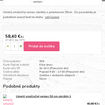
Umelý smútočný veniec okrúhly s priemerom 55cm. Do poznámky je
potrebné uviesť text na stuhu.
celý popis
58,40 €
/
ks
47,48 €
bez DPH
Pridať do košíka
Číslo produktu:
956
Kuriér Poprad a okolie:
Ešte dnes
Kuriér celá SR:
do 24 h (Pracovné dni)
Osobný odber:
Poprad 9:00 - 17:00 (Pracovné dni)
Váš dátum doručenia:
Zadáte v dodacích údajoch
Priemer:
55cm
Podobné produkty
Umelý smútočný veniec 50 cm okrúhly 1
40,80 €
/
ks