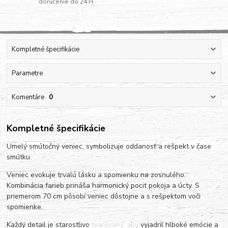
doručenie do 24 H
Kompletné špecifikácie
Parametre
Komentáre
0
Kompletné špecifikácie
Umelý smútočný veniec, symbolizuje oddanosť a rešpekt v čase
smútku.
Veniec evokuje trvalú lásku a spomienku na zosnulého.
Kombinácia farieb prináša harmonický pocit pokoja a úcty. S
priemerom 70 cm pôsobí veniec dôstojne a s rešpektom voči
spomienke.
Každý detail je starostlivo tvarovaný, aby vyjadril hlboké emócie a