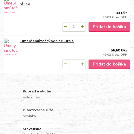
vlnka
33 €
/
ks
26,83 €
bez DPH
Pridať do košíka
Umelý smútočný veniec Circle
56,60 €
/
ks
46,02 €
bez DPH
Pridať do košíka
Poprad a okolie
eště dnes
Dlhotrvácne ruže
novinka
Slovensko