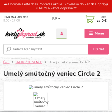
🚗 Doručenie ešte dnes Poprad a okolie. Slovensko do 24h 💗 Doprava
ZDARMA – kód: doprava 🌸
0
ks
+421 911 295 044
EUR
za
0 €
9:00 - 17:00
Menu
Hľadať
Úvod
SMÚTOČNÉ VENCE
Umelý smútočný veniec Circle 2
Umelý smútočný veniec Circle 2