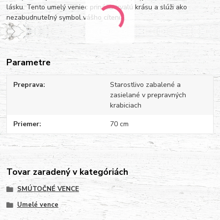
lásku. Tento umelý veniec prináša trvalú krásu a slúži ako
nezabudnuteľný symbol vášho cítenia.
Parametre
Preprava
Starostlivo zabalené a
zasielané v prepravných
krabiciach
Priemer
70 cm
Tovar zaradený v kategóriách
SMÚTOČNÉ VENCE
Umelé vence