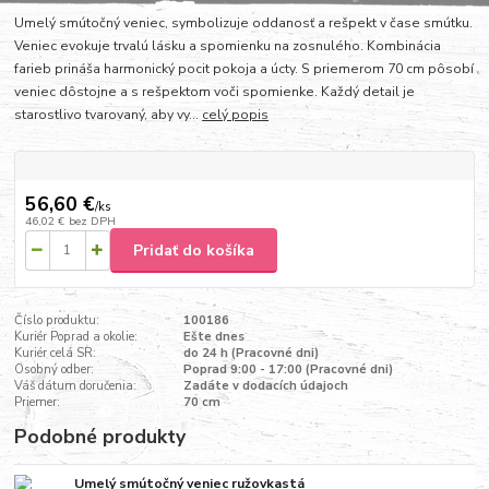
Umelý smútočný veniec, symbolizuje oddanosť a rešpekt v čase smútku.
Veniec evokuje trvalú lásku a spomienku na zosnulého. Kombinácia
farieb prináša harmonický pocit pokoja a úcty. S priemerom 70 cm pôsobí
veniec dôstojne a s rešpektom voči spomienke. Každý detail je
starostlivo tvarovaný, aby vy...
celý popis
56,60 €
/
ks
46,02 €
bez DPH
Pridať do košíka
Číslo produktu:
100186
Kuriér Poprad a okolie:
Ešte dnes
Kuriér celá SR:
do 24 h (Pracovné dni)
Osobný odber:
Poprad 9:00 - 17:00 (Pracovné dni)
Váš dátum doručenia:
Zadáte v dodacích údajoch
Priemer:
70 cm
Podobné produkty
Umelý smútočný veniec ružovkastá