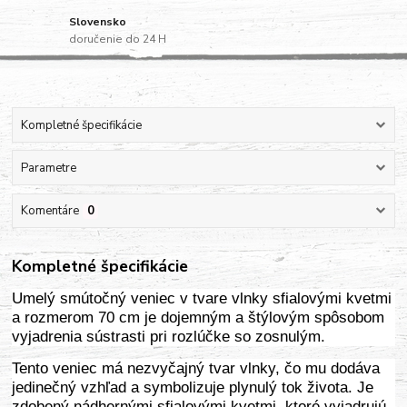
Slovensko
doručenie do 24 H
Kompletné špecifikácie
Parametre
Komentáre
0
Kompletné špecifikácie
Umelý smútočný veniec v tvare vlnky sfialovými kvetmi
a rozmerom 70 cm je dojemným a štýlovým spôsobom
vyjadrenia sústrasti pri rozlúčke so zosnulým.
Tento veniec má nezvyčajný tvar vlnky, čo mu dodáva
jedinečný vzhľad a symbolizuje plynulý tok života. Je
zdobený nádhernými sfialovými kvetmi, ktoré vyjadrujú