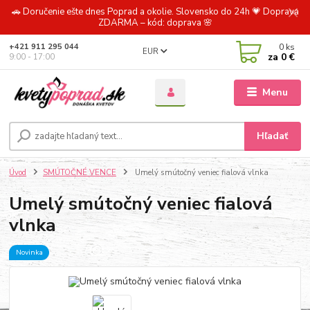
🚗 Doručenie ešte dnes Poprad a okolie. Slovensko do 24h 💗 Doprava
ZDARMA – kód: doprava 🌸
0
ks
+421 911 295 044
EUR
za
0 €
9:00 - 17:00
Menu
Hľadať
Úvod
SMÚTOČNÉ VENCE
Umelý smútočný veniec fialová vlnka
Umelý smútočný veniec fialová
vlnka
Novinka