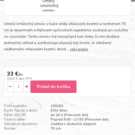
Umelý smútočný veniec v tvare vlnky sfialovými kvetmi a rozmerom 70
cm je dojemným a štýlovým spôsobom vyjadrenia sústrasti pri rozlúčke
so zosnulým. Tento veniec má nezvyčajný tvar vlnky, čo mu dodáva
jedinečný vzhľad a symbolizuje plynulý tok života. Je zdobený
nádhernými sfialovými kvetmi, ktoré...
celý popis
33 €
/
ks
26,83 €
bez DPH
Pridať do košíka
Číslo produktu:
100183
Kuriér Poprad a okolie:
Ešte dnes
Kuriér celá SR:
do 24 h (Pracovné dni)
Osobný odber:
Poprad 9:00 - 17:00 (Pracovné dni)
Váš dátum doručenia:
Zadáte v dodacích údajoch
Rozmer:
70 cm