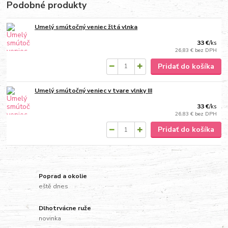
Podobné produkty
Umelý smútočný veniec žltá vlnka
33 €
/
ks
26,83 €
bez DPH
Pridať do košíka
Umelý smútočný veniec v tvare vlnky III
33 €
/
ks
26,83 €
bez DPH
Pridať do košíka
Poprad a okolie
eště dnes
Dlhotrvácne ruže
novinka