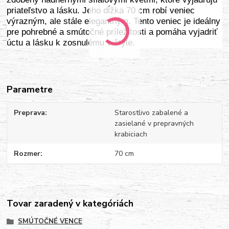
priateľstvo a lásku. Jeho dĺžka 70 cm robí veniec
výrazným, ale stále elegantným. Tento veniec je ideálny
pre pohrebné a smútočné príležitosti a pomáha vyjadriť
úctu a lásku k zosnulému v štýle.
Parametre
Preprava
Starostlivo zabalené a
zasielané v prepravných
krabiciach
Rozmer
70 cm
Tovar zaradený v kategóriách
SMÚTOČNÉ VENCE