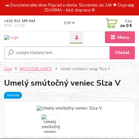
🚗 Doručenie ešte dnes Poprad a okolie. Slovensko do 24h 💗 Doprava
ZDARMA – kód: doprava 🌸
0
ks
+421 911 295 044
EUR
za
0 €
9:00 - 17:00
Menu
Hľadať
Úvod
SMÚTOČNÉ VENCE
Umelý smútočný veniec Slza V
Umelý smútočný veniec Slza V
Novinka