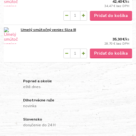
42,40 €
/
ks
34,47 €
bez DPH
Pridať do košíka
Umelý smútočný veniec Slza III
35,30 €
/
ks
28,70 €
bez DPH
Pridať do košíka
Poprad a okolie
eště dnes
Dlhotrvácne ruže
novinka
Slovensko
doručenie do 24 H