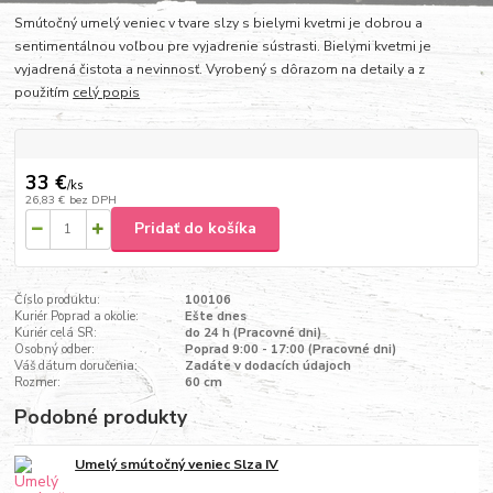
Smútočný umelý veniec v tvare slzy s bielymi kvetmi je dobrou a
sentimentálnou voľbou pre vyjadrenie sústrasti. Bielymi kvetmi je
vyjadrená čistota a nevinnosť. Vyrobený s dôrazom na detaily a z
použitím
celý popis
33 €
/
ks
26,83 €
bez DPH
Pridať do košíka
Číslo produktu:
100106
Kuriér Poprad a okolie:
Ešte dnes
Kuriér celá SR:
do 24 h (Pracovné dni)
Osobný odber:
Poprad 9:00 - 17:00 (Pracovné dni)
Váš dátum doručenia:
Zadáte v dodacích údajoch
Rozmer:
60 cm
Podobné produkty
Umelý smútočný veniec Slza IV