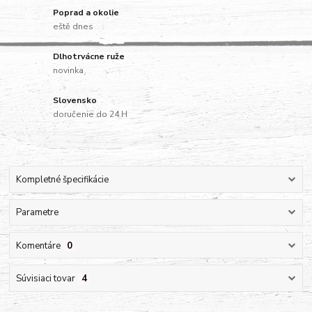
Poprad a okolie
eště dnes
Dlhotrvácne ruže
novinka
Slovensko
doručenie do 24 H
Kompletné špecifikácie
Parametre
Komentáre
0
Súvisiaci tovar
4