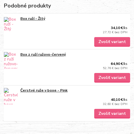
Podobné produkty
Box ruží - Žltý
34,10 €
/
ks
27,72 €
bez DPH
Zvoliť variant
Box z ruží ružovo-červený
64,90 €
/
ks
52,76 €
bez DPH
Zvoliť variant
Čerstvé ruže v boxe - Pink
40,10 €
/
ks
32,60 €
bez DPH
Zvoliť variant