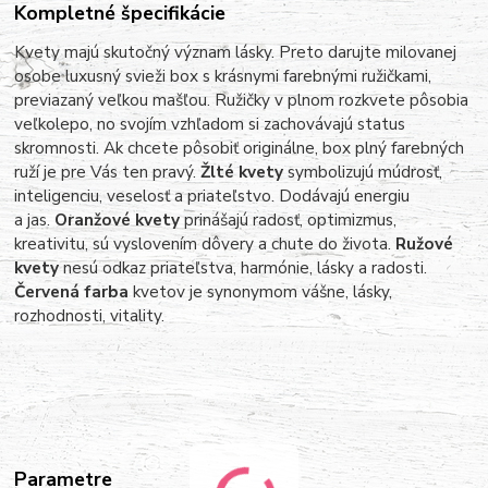
Kompletné špecifikácie
Kvety majú skutočný význam lásky. Preto darujte milovanej
osobe luxusný svieži box s krásnymi farebnými ružičkami,
previazaný veľkou mašľou. Ružičky v plnom rozkvete pôsobia
veľkolepo, no svojím vzhľadom si zachovávajú status
skromnosti. Ak chcete pôsobiť originálne, box plný farebných
ruží je pre Vás ten pravý.
Žlté kvety
symbolizujú múdrosť,
inteligenciu, veselosť a priateľstvo. Dodávajú energiu
a jas.
Oranžové kvety
prinášajú radosť, optimizmus,
kreativitu, sú vyslovením dôvery a chute do života.
Ružové
kvety
nesú odkaz priateľstva, harmónie, lásky a radosti.
Červená farba
kvetov je synonymom vášne, lásky,
rozhodnosti, vitality.
Parametre