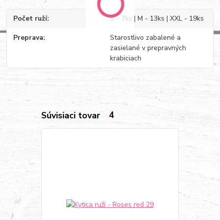
Počet ruží
S - 7ks | M - 13ks | XXL - 19ks
Preprava
Starostlivo zabalené a
zasielané v prepravných
krabiciach
Súvisiaci tovar
4
Akcia