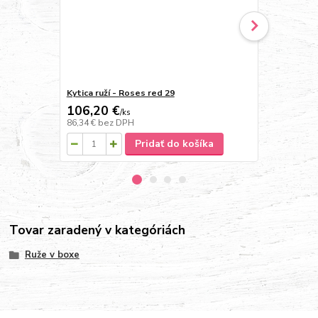
Kytica ruží - Roses red 29
Kytica z gerbi
106,20 €
59 €
/
ks
/
ks
86,34 €
bez DPH
47,97 €
bez 
Pridať do košíka
Tovar zaradený v kategóriách
Ruže v boxe