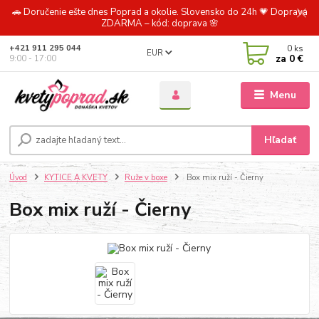
🚗 Doručenie ešte dnes Poprad a okolie. Slovensko do 24h 💗 Doprava
ZDARMA – kód: doprava 🌸
0
ks
+421 911 295 044
EUR
za
0 €
9:00 - 17:00
Menu
Hľadať
Úvod
KYTICE A KVETY
Ruže v boxe
Box mix ruží - Čierny
Box mix ruží - Čierny