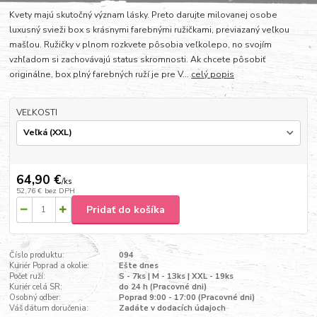
Kvety majú skutočný význam lásky. Preto darujte milovanej osobe
luxusný svieži box s krásnymi farebnými ružičkami, previazaný veľkou
mašľou. Ružičky v plnom rozkvete pôsobia veľkolepo, no svojím
vzhľadom si zachovávajú status skromnosti. Ak chcete pôsobiť
originálne, box plný farebných ruží je pre V...
celý popis
VEĽKOSTI
64,90 €
/
ks
52,76 €
bez DPH
Pridať do košíka
Číslo produktu:
094
Kuriér Poprad a okolie:
Ešte dnes
Počet ruží:
S - 7ks | M - 13ks | XXL - 19ks
Kuriér celá SR:
do 24 h (Pracovné dni)
Osobný odber:
Poprad 9:00 - 17:00 (Pracovné dni)
Váš dátum doručenia:
Zadáte v dodacích údajoch