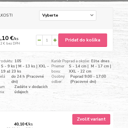
ĽKOSTI
,10 €
/
ks
Pridať do košíka
72 €
bez DPH
roduktu:
105
Kuriér Poprad a okolie:
Ešte dnes
S - 9 ks | M - 13 ks | XXL -
Priemer
S - 14 cm | M - 17 cm |
19 až 23 ks
boxu:
XXL - 22 cm
celá
do 24 h (Pracovné
Osobný
Poprad 9:00 - 17:00
dni)
odber:
(Pracovné dni)
tum
Zadáte v dodacích
ia:
údajoch
Zvoliť variant
40,10 €
/
ks