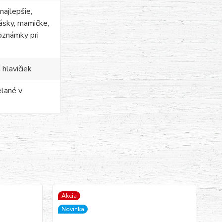
najlepšie,
lásky, mamičke,
oznámky pri
 hlavičiek
elané v
Akcia
No
Novinka