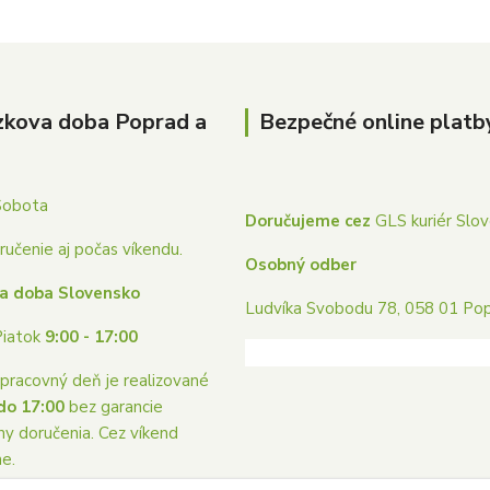
zkova doba Poprad a
Bezpečné online platb
Sobota
Doručujeme cez
GLS kuriér Slo
učenie aj počas víkendu.
Osobný odber
a doba Slovensko
Ludvíka Svobodu 78, 058 01 Po
Piatok
9:00 - 17:00
pracovný deň je realizované
do 17:00
bez garancie
ny doručenia. Cez víkend
me.