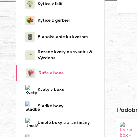
Kytice z ľaľií
Kytice z gerbier
Blahoželanie ku kvetom
Rezané kvety na svadbu &
Výzdoba
Ruže v boxe
Kvety v boxe
Sladké boxy
Podobn
Umelé boxy a aranžmány