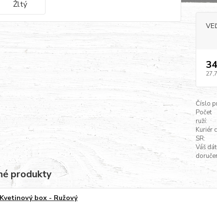
VE
34
27,
Číslo p
Počet
ruží:
Kuriér 
SR:
Váš dá
doručen
é produkty
Kvetinový box - Ružový