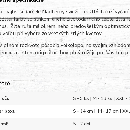
o najlepší darček! Nádherný svieži box žltých ruží vyčar
ť žltej farby so slnkom a jeho životodarného tepla, žltá f
us. Žltá ruža má okrem iného predovšetkým optimistický 
u voľbu pri výbere zo všetkých žtlých kvetov.
v plnom rozkvete pôsobia veľkolepo, no svojím vzhľadom
jemne a pritom originálne, box plný ruží je pre Vás ten pr
etre
ruží
S - 9 ks | M - 13 ks | XXL -
er boxu
S - 14 cm | M - 17 cm | XX
nosť
5 - 7 dní