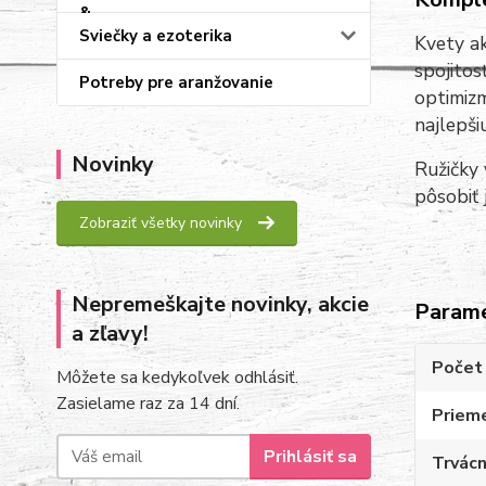
Sviečky a ezoterika
Kvety ak
spojitos
Potreby pre aranžovanie
optimizm
najlepši
Novinky
Ružičky 
pôsobiť 
Zobraziť všetky novinky
Nepremeškajte novinky, akcie
Param
a zľavy!
Počet 
Môžete sa kedykoľvek odhlásiť.
Zasielame raz za 14 dní.
Priem
Prihlásiť sa
Trvác