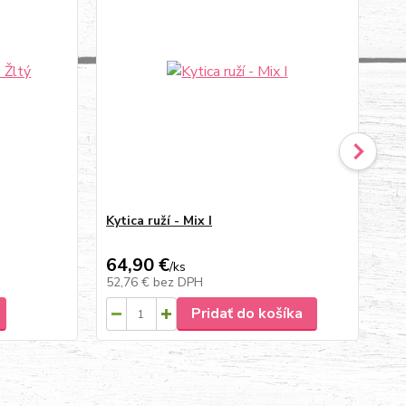
Kytica ruží - Mix I
Kve
64,90 €
40
/
ks
52,76 €
bez DPH
32
Pridať do košíka