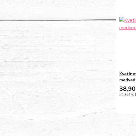
Kvetinov
medved
38,90
31,63 €