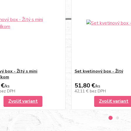
ý box - Žltý s mini
Set kvetinový box - Žltý
íkom
 €
51,80 €
/
ks
/
ks
bez DPH
42,11 €
bez DPH
Zvoliť variant
Zvoliť variant