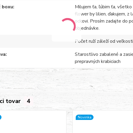
č boxu
Milujem ťa, ľúbim ťa, všetko 
flower by lilien, ďakujem, z 
ockovi. Prosím zadajte do p
objednávke.
Počet ruží záleží od veľkosti
ava
Starostlivo zabalené a zasi
prepravných krabiciach
ci tovar
4
Novinka