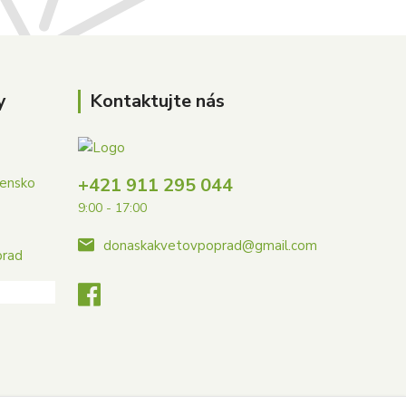
y
Kontaktujte nás
+421 911 295 044
vensko
9:00 - 17:00
donaskakvetovpoprad@gmail.com
prad