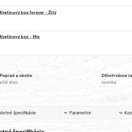
Kvetinový box forever - Žltý
Kvetinový box - Mix
Poprad a okolie
Dlhotrvácne r
eště dnes
novinka
etné špecifikácie
Parametre
Ko
tné špecifikácie