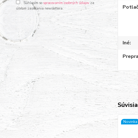
Súhlasím so
spracovaním osobných údajov
za
Potla
účelom zasielania newslettera.
Iné
Prepr
Súvisia
Novinka