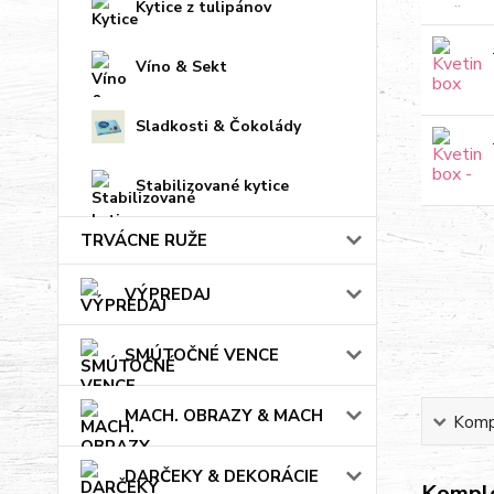
Kytice z tulipánov
Víno & Sekt
Sladkosti & Čokolády
Stabilizované kytice
TRVÁCNE RUŽE
VÝPREDAJ
SMÚTOČNÉ VENCE
MACH. OBRAZY & MACH
Kompl
DARČEKY & DEKORÁCIE
Komple