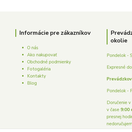
Informácie pre zákazníkov
Prevád
okolie
O nás
Ako nakupovať
Pondelok - 
Obchodné podmienky
Expresné dor
Fotogaléria
Kontakty
Prevádzkov
Blog
Pondelok - 
Doručenie v 
v čase
9:00 
presnej hodi
nedoručuje