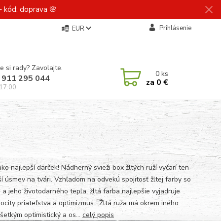
 kód: doprava 🌸
Prihlásenie
EUR
e si rady? Zavolajte.
0
ks
 911 295 044
za
0 €
 17:00
ko najlepší darček! Nádherný svieži box žltých ruží vyčarí ten
ší úsmev na tvári. Vzhľadom na odvekú spojitosť žltej farby so
a jeho životodarného tepla, žltá farba najlepšie vyjadruje
pocity priateľstva a optimizmus. Žltá ruža má okrem iného
šetkým optimistický a os...
celý popis