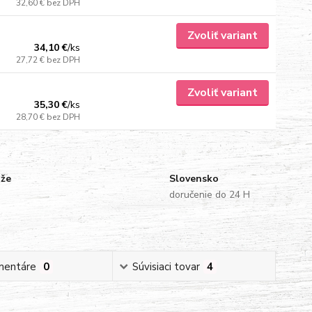
32,60 €
bez DPH
Zvoliť variant
34,10 €
/
ks
27,72 €
bez DPH
Zvoliť variant
35,30 €
/
ks
28,70 €
bez DPH
uže
Slovensko
doručenie do 24 H
mentáre
0
Súvisiaci tovar
4