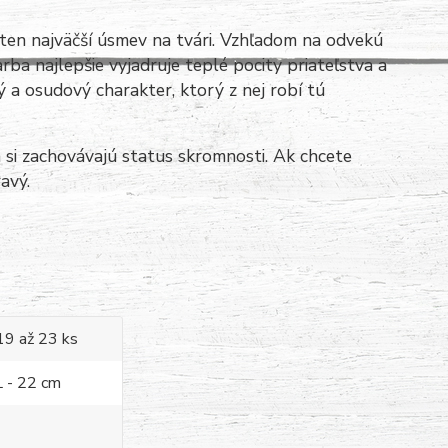
í ten najväčší úsmev na tvári. Vzhľadom na odvekú
arba najlepšie vyjadruje teplé pocity priateľstva a
a osudový charakter, ktorý z nej robí tú
 si zachovávajú status skromnosti.
Ak chcete
avý.
 19 až 23 ks
L - 22 cm