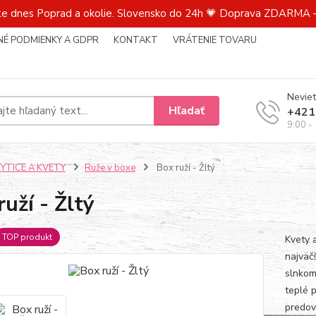
te dnes Poprad a okolie. Slovensko do 24h 💗 Doprava ZDARMA –
É PODMIENKY A GDPR
KONTAKT
VRÁTENIE TOVARU
Neviet
Hľadať
+421
9:00 -
KYTICE A KVETY
Ruže v boxe
Box ruží - Žltý
ruží - Žltý
TOP produkt
Kvety a
najväč
slnkom 
teplé 
predov