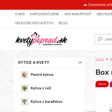
🚗 Doručenie eš
O NÁS
KAM DORUČUJEME
AKO NAKUPOVAŤ
OBCHODN
VEĽKOOBCHOD KVETOV
BLOG
Úvod
KYTICE A KVETY
Box 
Pestré kytice
Akcia
Kytice z ruží
Kytice z karafiátov