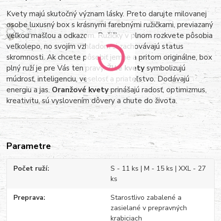
Kvety majú skutočný význam lásky. Preto darujte milovanej
osobe luxusný box s krásnymi farebnými ružičkami, previazaný
veľkou mašľou a odkazom. Ružičky v plnom rozkvete pôsobia
veľkolepo, no svojím vzhľadom si zachovávajú status
skromnosti. Ak chcete pôsobiť jemne a pritom originálne, box
plný ruží je pre Vás ten pravý.
Žlté kvety
symbolizujú
múdrosť, inteligenciu, veselosť a priateľstvo. Dodávajú
energiu a jas.
Oranžové kvety
prinášajú radosť, optimizmus,
kreativitu, sú vyslovením dôvery a chute do života.
Parametre
Počet ruží
S - 11 ks | M - 15 ks | XXL - 27
ks
Preprava
Starostlivo zabalené a
zasielané v prepravných
krabiciach