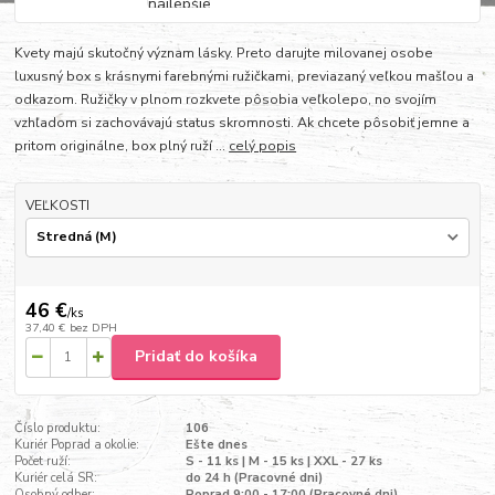
Kvety majú skutočný význam lásky. Preto darujte milovanej osobe
luxusný box s krásnymi farebnými ružičkami, previazaný veľkou mašľou a
odkazom. Ružičky v plnom rozkvete pôsobia veľkolepo, no svojím
vzhľadom si zachovávajú status skromnosti. Ak chcete pôsobiť jemne a
pritom originálne, box plný ruží ...
celý popis
VEĽKOSTI
46 €
/
ks
37,40 €
bez DPH
Pridať do košíka
Číslo produktu:
106
Kuriér Poprad a okolie:
Ešte dnes
Počet ruží:
S - 11 ks | M - 15 ks | XXL - 27 ks
Kuriér celá SR:
do 24 h (Pracovné dni)
Osobný odber:
Poprad 9:00 - 17:00 (Pracovné dni)