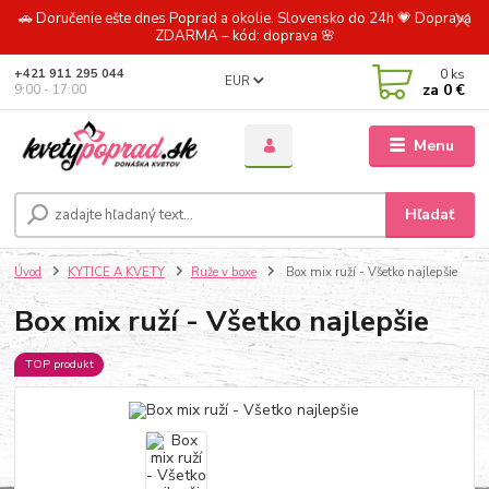
🚗 Doručenie ešte dnes Poprad a okolie. Slovensko do 24h 💗 Doprava
ZDARMA – kód: doprava 🌸
0
ks
+421 911 295 044
EUR
za
0 €
9:00 - 17:00
Menu
Hľadať
Úvod
KYTICE A KVETY
Ruže v boxe
Box mix ruží - Všetko najlepšie
Box mix ruží - Všetko najlepšie
TOP produkt