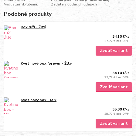
Váš dátum doručenia:
Zadáte v dodacích údajoch
Podobné produkty
Box ruží - Žltý
34,10 €
/
ks
27,72 €
bez DPH
Zvoliť variant
Kvetinový box forever - Žltý
34,10 €
/
ks
27,72 €
bez DPH
Zvoliť variant
Kvetinový box - Mix
35,30 €
/
ks
28,70 €
bez DPH
Zvoliť variant