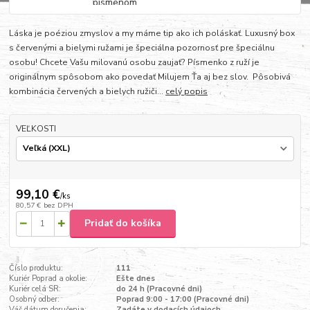
Láska je poéziou zmyslov a my máme tip ako ich poláskať. Luxusný box
s červenými a bielymi ružami je špeciálna pozornosť pre špeciálnu
osobu! Chcete Vašu milovanú osobu zaujať? Písmenko z ruží je
originálnym spôsobom ako povedať Milujem Ťa aj bez slov. Pôsobivá
kombinácia červených a bielych ružiči...
celý popis
VEĽKOSTI
99,10 €
/
ks
80,57 €
bez DPH
Pridať do košíka
Číslo produktu:
111
Kuriér Poprad a okolie:
Ešte dnes
Kuriér celá SR:
do 24 h (Pracovné dni)
Osobný odber:
Poprad 9:00 - 17:00 (Pracovné dni)
Váš dátum doručenia:
Zadáte v dodacích údajoch