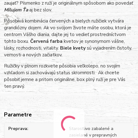
zaujať? Písmenko z ruží je originálnym spôsobom ako povedať
Milujem Ťa
aj bez slov.
Pôsobivá kombinácia červených a bielych ružičiek vytvára
grandiózny dojem. Ak vo svojom živote máte osobu, ktorá je
centrom Vášho diania, dajte jej to vedieť prostredníctvom
tohto boxu.
Červená farba
kvetov je synonymom vášne,
lásky, rozhodnosti, vitality.
Biele kvety
sú vyjadrením čistoty,
vernosti a nových začiatkov.
Ružičky v plnom rozkvete pôsobia veľkolepo, no svojím
vzhľadom si zachovávajú status skromnosti. Ak chcete
pôsobiť jemne a pritom originálne, box plný ruží je pre Vás
ten pravý.
Parametre
Preprava
Starostlivo zabalené a
zasielané v prepravných