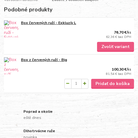
Podobné produkty
Box červených ruží - Exkluzív L
76,70 €
/
ks
62,36 €
bez DPH
Zvoliť variant
Box z červených ruží - Big
100,30 €
/
ks
81,54 €
bez DPH
Pridať do košíka
Poprad a okolie
eště dnes
Dlhotrvácne ruže
novinka