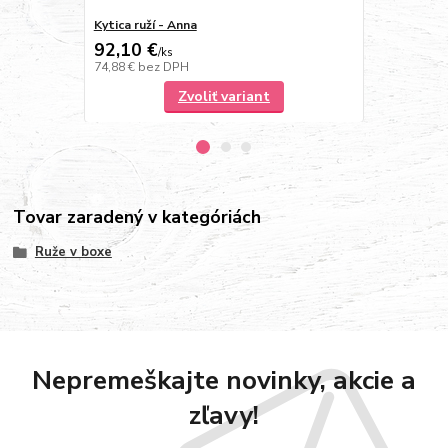
Kytica ruží - Anna
Kytička ružo
92,10 €
47,10 €
/
ks
/
k
74,88 €
bez DPH
38,29 €
bez 
Zvoliť variant
Tovar zaradený v kategóriách
Ruže v boxe
Nepremeškajte novinky, akcie a
zľavy!