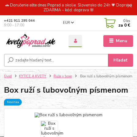
🚗 Doručenie ešte dnes Poprad a okolie. Slovensko do 24h 💗 Doprava
ZDARMA – kód: doprava 🌸
0
ks
+421 911 295 044
EUR
za
0 €
9:00 - 17:00
Menu
Hľadať
Úvod
KYTICE A KVETY
Ruže v boxe
Box ruží s ľubovoľným písmenom
Box ruží s ľubovoľným písmenom
Novinka