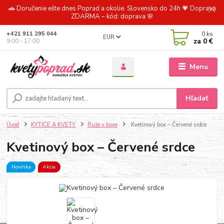
🚗 Doručenie ešte dnes Poprad a okolie. Slovensko do 24h 💗 Doprava
ZDARMA – kód: doprava 🌸
0
ks
+421 911 295 044
EUR
za
0 €
9:00 - 17:00
Menu
Hľadať
Úvod
KYTICE A KVETY
Ruže v boxe
Kvetinový box – Červené srdce
Kvetinový box – Červené srdce
Novinka
Akcia