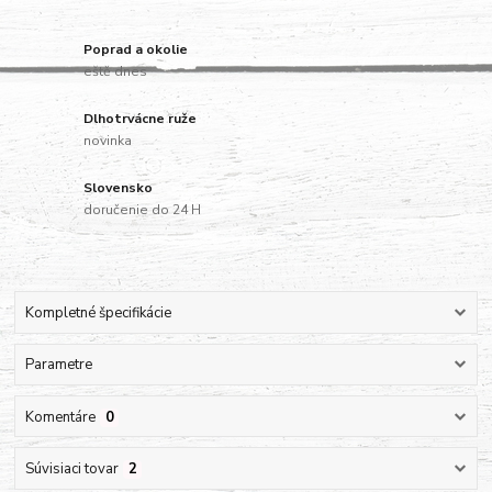
Poprad a okolie
eště dnes
Dlhotrvácne ruže
novinka
Slovensko
doručenie do 24 H
Kompletné špecifikácie
Parametre
Komentáre
0
Súvisiaci tovar
2