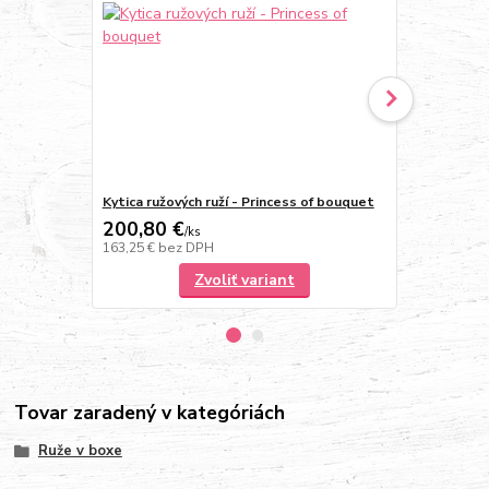
Kytica ružových ruží - Princess of bouquet
Trvácna ruž
200,80 €
24,90 €
/
ks
/
k
163,25 €
bez DPH
20,24 €
bez 
Zvoliť variant
Tovar zaradený v kategóriách
Ruže v boxe