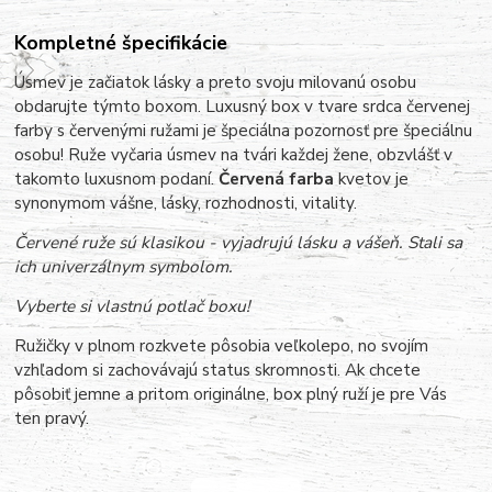
Kompletné špecifikácie
Úsmev je začiatok lásky a preto svoju milovanú osobu
obdarujte týmto boxom. Luxusný box v tvare srdca červenej
farby s červenými ružami je špeciálna pozornosť pre špeciálnu
osobu! Ruže vyčaria úsmev na tvári každej žene, obzvlášť v
takomto luxusnom podaní.
Červená farba
kvetov je
synonymom vášne, lásky, rozhodnosti, vitality.
Červené ruže sú klasikou - vyjadrujú lásku a vášeň. Stali sa
ich univerzálnym symbolom.
Vyberte si vlastnú potlač boxu!
Ružičky v plnom rozkvete pôsobia veľkolepo, no svojím
vzhľadom si zachovávajú status skromnosti. Ak chcete
pôsobiť jemne a pritom originálne, box plný ruží je pre Vás
ten pravý.