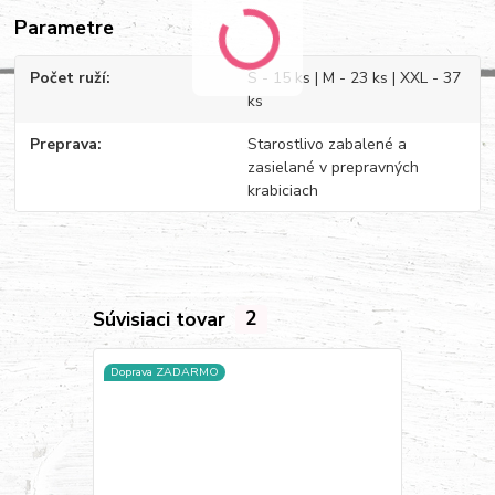
Parametre
Počet ruží
S - 15 ks | M - 23 ks | XXL - 37
ks
Preprava
Starostlivo zabalené a
zasielané v prepravných
krabiciach
Súvisiaci tovar
2
Doprava ZADARMO