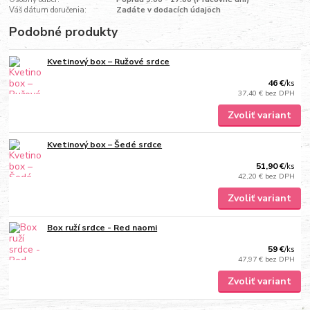
Váš dátum doručenia:
Zadáte v dodacích údajoch
Podobné produkty
Kvetinový box – Ružové srdce
46 €
/
ks
37,40 €
bez DPH
Zvoliť variant
Kvetinový box – Šedé srdce
51,90 €
/
ks
42,20 €
bez DPH
Zvoliť variant
Box ruží srdce - Red naomi
59 €
/
ks
47,97 €
bez DPH
Zvoliť variant