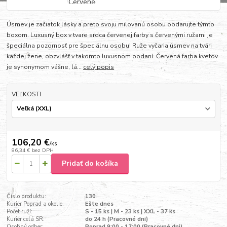
Úsmev je začiatok lásky a preto svoju milovanú osobu obdarujte týmto
boxom. Luxusný box v tvare srdca červenej farby s červenými ružami je
špeciálna pozornosť pre špeciálnu osobu! Ruže vyčaria úsmev na tvári
každej žene, obzvlášť v takomto luxusnom podaní. Červená farba kvetov
je synonymom vášne, lá...
celý popis
VEĽKOSTI
106,20 €
/
ks
86,34 €
bez DPH
Pridať do košíka
Číslo produktu:
130
Kuriér Poprad a okolie:
Ešte dnes
Počet ruží:
S - 15 ks | M - 23 ks | XXL - 37 ks
Kuriér celá SR:
do 24 h (Pracovné dni)
Osobný odber:
Poprad 9:00 - 17:00 (Pracovné dni)