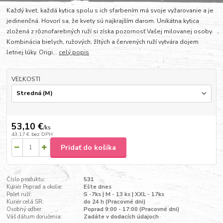
Každý kvet, každá kytica spolu s ich sfarbením má svoje vyžarovanie a je
jedinenčná. Hovorí sa, že kvety sú najkrajším darom. Unikátna kytica
zložená z rôznofarebných ruží si získa pozornosť Vašej milovanej osoby.
Kombinácia bielych, ružových, žltých a červených ruží vytvára dojem
letnej lúky. Origi...
celý popis
VEĽKOSTI
53,10 €
/
ks
43,17 €
bez DPH
Pridať do košíka
Číslo produktu:
531
Kuriér Poprad a okolie:
Ešte dnes
Počet ruží:
S -7ks | M - 13 ks | XXL - 17ks
Kuriér celá SR:
do 24 h (Pracovné dni)
Osobný odber:
Poprad 9:00 - 17:00 (Pracovné dni)
Váš dátum doručenia:
Zadáte v dodacích údajoch