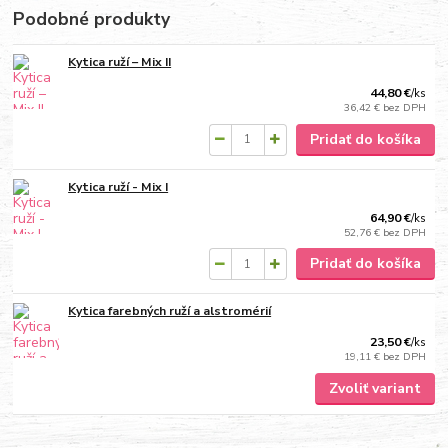
Podobné produkty
Kytica ruží – Mix II
44,80 €
/
ks
36,42 €
bez DPH
Pridať do košíka
Kytica ruží - Mix I
64,90 €
/
ks
52,76 €
bez DPH
Pridať do košíka
Kytica farebných ruží a alstromérií
23,50 €
/
ks
19,11 €
bez DPH
Zvoliť variant