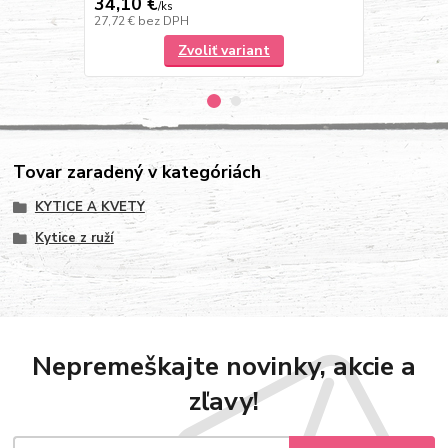
34,10 €
34,10 €
/
ks
/
k
27,72 €
bez DPH
27,72 €
bez 
Zvoliť variant
Tovar zaradený v kategóriách
KYTICE A KVETY
Kytice z ruží
Nepremeškajte novinky, akcie a
zľavy!