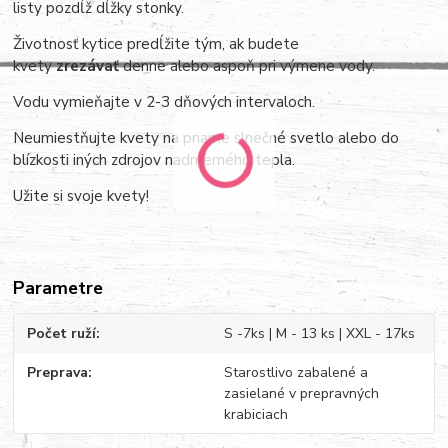
listy pozdĺž dĺžky stonky.
Životnosť kytice predĺžite tým, ak budete
kvety
zrezávať
denne alebo aspoň pri výmene vody.
Vodu vymieňajte v 2-3 dňových intervaloch.
Neumiestňujte kvety na priame slnečné svetlo alebo do
blízkosti iných zdrojov nadmerného tepla.
Užite si svoje kvety!
Parametre
Počet ruží
S -7ks | M - 13 ks | XXL - 17ks
Preprava
Starostlivo zabalené a
zasielané v prepravných
krabiciach