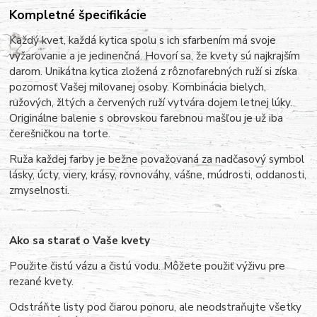
Kompletné špecifikácie
Každý kvet, každá kytica spolu s ich sfarbením má svoje
vyžarovanie a je jedinenčná. Hovorí sa, že kvety sú najkrajším
darom. Unikátna kytica zložená z rôznofarebných ruží si získa
pozornosť Vašej milovanej osoby. Kombinácia bielych,
ružových, žltých a červených ruží vytvára dojem letnej lúky.
Originálne balenie s obrovskou farebnou mašľou je už iba
čerešničkou na torte.
Ruža každej farby je bežne považovaná za nadčasový symbol
lásky, úcty, viery, krásy, rovnováhy, vášne, múdrosti, oddanosti,
zmyselnosti.
Ako sa starať o Vaše kvety
Použite čistú vázu a čistú vodu. Môžete použiť výživu pre
rezané kvety.
Odstráňte listy pod čiarou ponoru, ale neodstraňujte všetky