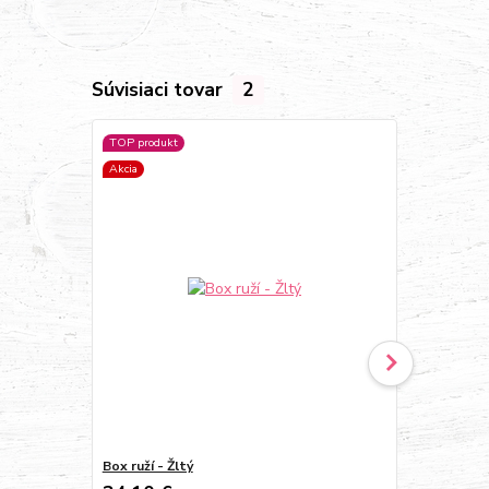
Súvisiaci tovar
2
TOP produkt
TOP produkt
Akcia
Box ruží - Žltý
Box mix ruží