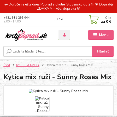
🚗 Doručenie ešte dnes Poprad a okolie. Slovensko do 24h 💗 Doprava
ZDARMA – kód: doprava 🌸
0
ks
+421 911 295 044
EUR
za
0 €
9:00 - 17:00
Menu
Hľadať
Úvod
KYTICE A KVETY
Kytica mix ruží - Sunny Roses Mix
Kytica mix ruží - Sunny Roses Mix