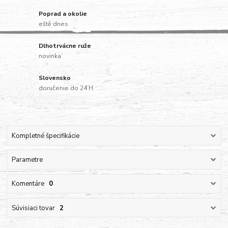
Poprad a okolie
eště dnes
Dlhotrvácne ruže
novinka
Slovensko
doručenie do 24 H
Kompletné špecifikácie
Parametre
Komentáre
0
Súvisiaci tovar
2