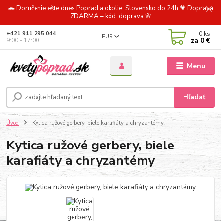
🚗 Doručenie ešte dnes Poprad a okolie. Slovensko do 24h 💗 Doprava
ZDARMA – kód: doprava 🌸
0
ks
+421 911 295 044
EUR
za
0 €
9:00 - 17:00
Menu
Hľadať
Úvod
Kytica ružové gerbery, biele karafiáty a chryzantémy
Kytica ružové gerbery, biele
karafiáty a chryzantémy