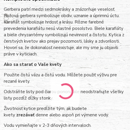
Gerbera patrí medzi sedmokrásky a znázorňuje veselosť.
Ružová gerbera symbolizuje obdiv, uznanie a úprimnú úctu.
Karafiát symbolizuje hrdosť a krásu. Rôzne farebné
prevedenia karafiátu nesú vlastné posolstvo. Biele karafiáty
a biele chryzantémy symbolizujú nevinnosť a čistotu. Kytica z
čerstvých kvetov ako prejav pozornosti, lásky a zdvorilosti.
Hovorí sa, že dokonalosť neexistuje, ale my sme ju objavili
práve v kyticiach.
Ako sa starať o Vaše kvety
Použite čistú vázu a čistú vodu. Môžete použiť výživu pre
rezané kvety.
Odstráňte listy pod čiarou ponoru, ale neodstraňujte všetky
listy pozdĺž dĺžky stonky.
Životnosť kytice predĺžite tým, ak budete
kvety
zrezávať
denne alebo aspoň pri výmene vody.
Vodu vymieňajte v 2-3 dňových intervaloch.