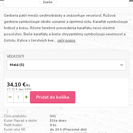
Gerbera patrí medzi sedmokrásky a znázorňuje veselosť. Ružová
gerbera symbolizuje obdiv, uznanie a úprimnú úctu. Karafiát symbolizuje
hrdosť a krásu. Rôzne farebné prevedenia karafiátu nesú vlastné
posolstvo. Biele karafiáty a biele chryzantémy symbolizujú nevinnosť a
čistotu. Kytica z čerstvých kve...
celý popis
VEĽKOSTI
34,10 €
/
ks
27,72 €
bez DPH
Pridať do košíka
Číslo produktu:
341
Kuriér Poprad a okolie:
Ešte dnes
Počet kvetov:
9 ks
Kuriér celá SR:
do 24 h (Pracovné dni)