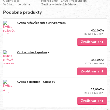
Osobný odber:
Poprad 9:00 - 17:00 (Pracovné dni)
Váš dátum doručenia:
Zadáte v dodacích údajoch
Podobné produkty
Kytica ružových ruží a chryzantém
40,10 €
/
ks
32,60 €
bez DPH
Zvoliť variant
Kytica ružové gerbery
34,10 €
/
ks
27,72 €
bez DPH
Zvoliť variant
Kytica z gerbier - Chelsey
25,90 €
/
ks
21,06 €
bez DPH
Zvoliť variant