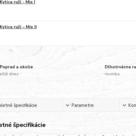
Kytica ruží - Mix I
Kytica ruží – Mix II
Poprad a okolie
Dlhotrvácne r
eště dnes
novinka
etné špecifikácie
Parametre
Ko
tné špecifikácie