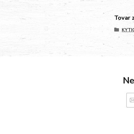
Tovar 
KYTI
Ne