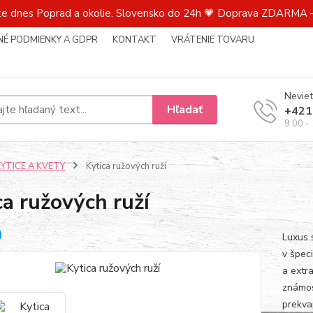
te dnes Poprad a okolie. Slovensko do 24h 💗 Doprava ZDARMA –
É PODMIENKY A GDPR
KONTAKT
VRÁTENIE TOVARU
Neviet
Hľadať
+421
9:00 -
KYTICE A KVETY
Kytica ružových ruží
ca ružových ruží
Luxus 
v špec
a extr
známos
prekvap