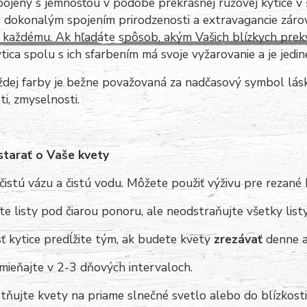
pojený s jemnosťou v podobe prekrásnej ružovej kytice 
e dokonalým spojením prirodzenosti a extravagancie zár
 každému. Ak hľadáte spôsob, akým Vašich blízkych prekva
tica spolu s ich sfarbením má svoje vyžarovanie a je jedi
dej farby je bežne považovaná za nadčasový symbol lásky,
i, zmyselnosti.
starať o Vaše kvety
čistú vázu a čistú vodu. Môžete použiť výživu pre rezané 
e listy pod čiarou ponoru, ale neodstraňujte všetky list
ť kytice predĺžite tým, ak budete kvety
zrezávať
denne a
mieňajte v 2-3 dňových intervaloch.
ňujte kvety na priame slnečné svetlo alebo do blízkost