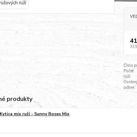
VE
41
33,
Číslo p
Počet
ruží:
Osobn
odber:
é produkty
Kytica mix ruží - Sunny Roses Mix