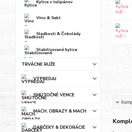
Kytice z tulipánov
Víno & Sekt
Sladkosti & Čokolády
Stabilizované kytice
TRVÁCNE RUŽE
VÝPREDAJ
SMÚTOČNÉ VENCE
Kompl
MACH. OBRAZY & MACH
Komple
DARČEKY & DEKORÁCIE