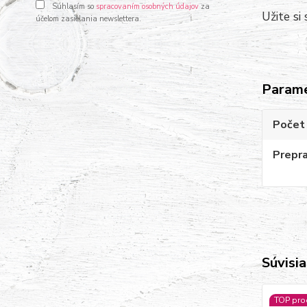
Súhlasím so
spracovaním osobných údajov
za
Užite si
účelom zasielania newslettera.
Param
Počet 
Prepr
Súvisia
TOP pro