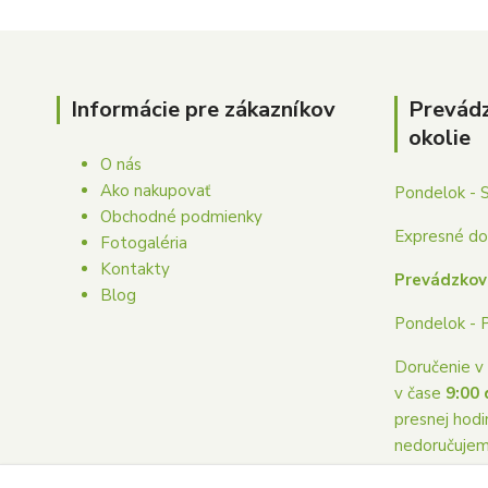
Informácie pre zákazníkov
Prevád
okolie
O nás
Ako nakupovať
Pondelok - 
Obchodné podmienky
Expresné dor
Fotogaléria
Kontakty
Prevádzkov
Blog
Pondelok - 
Doručenie v 
v čase
9:00 
presnej hodi
nedoručuje