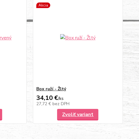
Akcia
Box ruží - Žltý
34,10 €
/
ks
27,72 €
bez DPH
Zvoliť variant