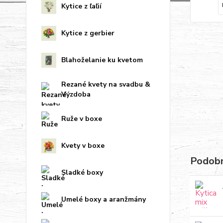
Kytice z ľaľií
Kytice z gerbier
Blahoželanie ku kvetom
Rezané kvety na svadbu &
Výzdoba
Ruže v boxe
Kvety v boxe
Podobn
Sladké boxy
Umelé boxy a aranžmány