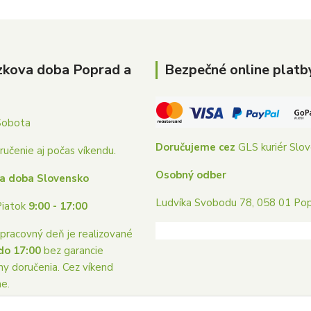
zkova doba Poprad a
Bezpečné online platb
Sobota
Doručujeme cez
GLS kuriér Slo
učenie aj počas víkendu.
Osobný odber
a doba Slovensko
Ludvíka Svobodu 78, 058 01 Po
Piatok
9:00 - 17:00
pracovný deň je realizované
do 17:00
bez garancie
ny doručenia. Cez víkend
me.