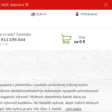
 kód: doprava 🌸
Prihlásenie
EUR
e si rady? Zavolajte.
0
ks
 911 295 044
za
0 €
 17:00
spojený s jemnosťou v podobe prekrásnej ružovej kytice
iálnom darčekovombalení je dokonalým spojením prirodzenosti
avagancie zároveň. Možnosť obmenenia farieb dáva na
ť vyhovieť každému. Ak hľadáte spôsob, akým Vašich blízkych
iť, táto kytica je pre Vás číslo 1. Každý ...
celý popis