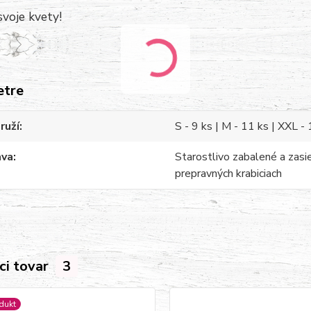
 svoje kvety!
etre
ruží
S - 9 ks | M - 11 ks | XXL -
ava
Starostlivo zabalené a zasi
prepravných krabiciach
ci tovar
3
dukt