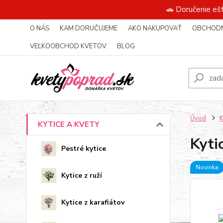
🚗 Doručenie eš
O NÁS
KAM DORUČUJEME
AKO NAKUPOVAŤ
OBCHODN
VEĽKOOBCHOD KVETOV
BLOG
Úvod
KYTICE A KVETY
Kyti
Pestré kytice
Novinka
Kytice z ruží
Kytice z karafiátov