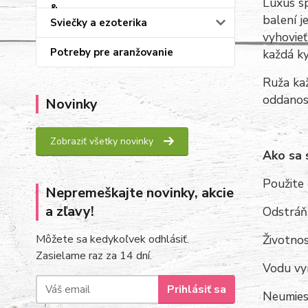
Luxus s
balení j
Sviečky a ezoterika
vyhovieť
Potreby pre aranžovanie
každá ky
Ruža kaž
oddanost
Novinky
Zobraziť všetky novinky
Ako sa 
Použite 
Nepremeškajte novinky, akcie
a zľavy!
Odstráňt
Môžete sa kedykoľvek odhlásiť.
Životnos
Zasielame raz za 14 dní.
Vodu vy
Prihlásiť sa
Neumiest