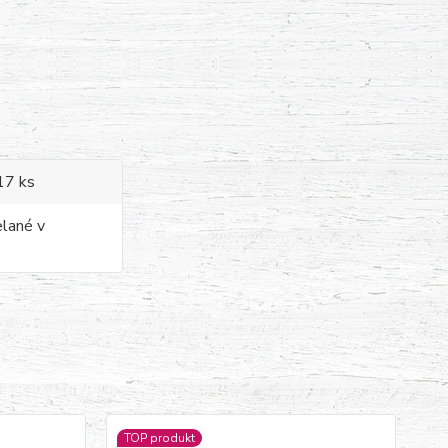
 17 ks
elané v
TOP produkt