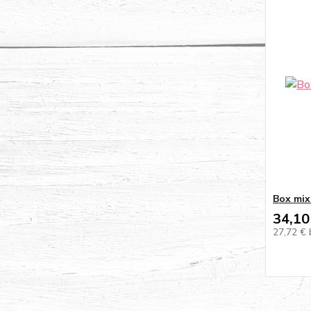
Box mix 
34,10
27,72 €