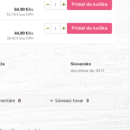
Pridať do košíka
64,90 €
/
ks
52,76 €
bez DPH
Pridať do košíka
44,80 €
/
ks
36,42 €
bez DPH
uže
Slovensko
doručenie do 24 H
mentáre
0
Súvisiaci tovar
3