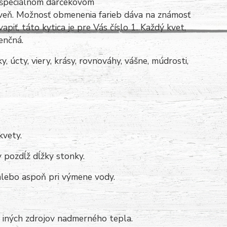
v špeciálnom darčekovom
oveň. Možnosť obmenenia farieb dáva na známosť
piť, táto kytica je pre Vás číslo 1.
Každý kvet,
nenčná.
 úcty, viery, krásy, rovnováhy, vášne, múdrosti,
kvety.
y pozdĺž dĺžky stonky.
lebo aspoň pri výmene vody.
i iných zdrojov nadmerného tepla.