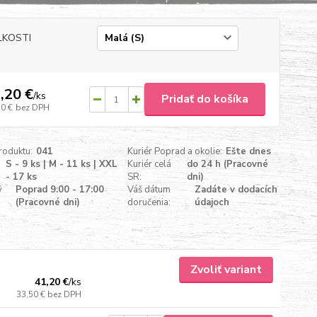
ĽKOSTI
,20 €
/
ks
Pridať do košíka
50 €
bez DPH
roduktu:
041
Kuriér Poprad a okolie:
Ešte dnes
S - 9 ks | M - 11 ks | XXL
Kuriér celá
do 24 h (Pracovné
- 17 ks
SR:
dni)
ý
Poprad 9:00 - 17:00
Váš dátum
Zadáte v dodacích
(Pracovné dni)
doručenia:
údajoch
Zvoliť variant
41,20 €
/
ks
33,50 €
bez DPH