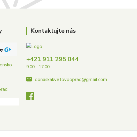
y
Kontaktujte nás
+421 911 295 044
vensko
9:00 - 17:00
donaskakvetovpoprad@gmail.com
prad