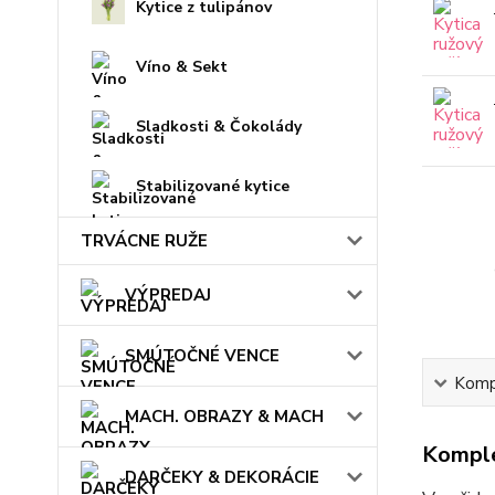
Kytice z tulipánov
Víno & Sekt
Sladkosti & Čokolády
Stabilizované kytice
TRVÁCNE RUŽE
VÝPREDAJ
SMÚTOČNÉ VENCE
Kompl
MACH. OBRAZY & MACH
Komple
DARČEKY & DEKORÁCIE