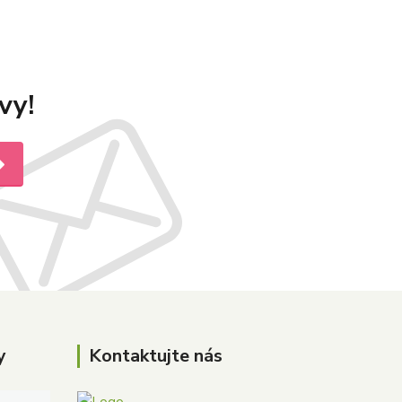
vy!
y
Kontaktujte nás