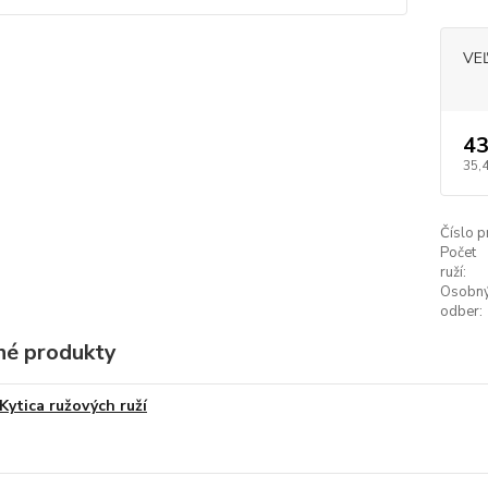
VE
43
35,
Číslo p
Počet
ruží:
Osobn
odber:
é produkty
Kytica ružových ruží