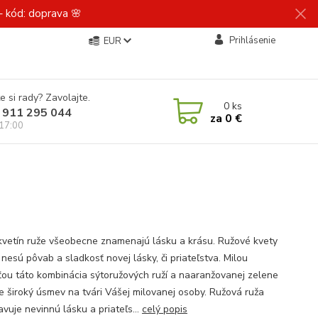
 kód: doprava 🌸
Prihlásenie
EUR
e si rady? Zavolajte.
0
ks
 911 295 044
za
0 €
 17:00
 kvetín ruže všeobecne znamenajú lásku a krásu. Ružové kvety
nesú pôvab a sladkosť novej lásky, či priateľstva. Milou
ťou táto kombinácia sýtoružových ruží a naaranžovanej zelene
ie široký úsmev na tvári Vášej milovanej osoby. Ružová ruža
vuje nevinnú lásku a priateľs...
celý popis