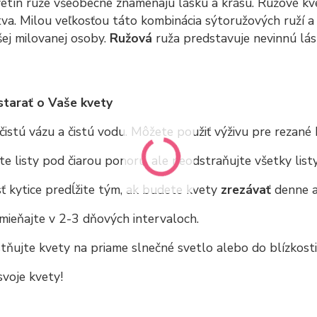
vetín ruže všeobecne znamenajú lásku a krásu. Ružové kve
tva. Milou veľkosťou táto kombinácia sýtoružových ruží a
šej milovanej osoby.
Ružová
ruža predstavuje nevinnú lásk
starať o Vaše kvety
čistú vázu a čistú vodu. Môžete použiť výživu pre rezané 
e listy pod čiarou ponoru, ale neodstraňujte všetky list
ť kytice predĺžite tým, ak budete kvety
zrezávať
denne a
mieňajte v 2-3 dňových intervaloch.
ňujte kvety na priame slnečné svetlo alebo do blízkost
 svoje kvety!