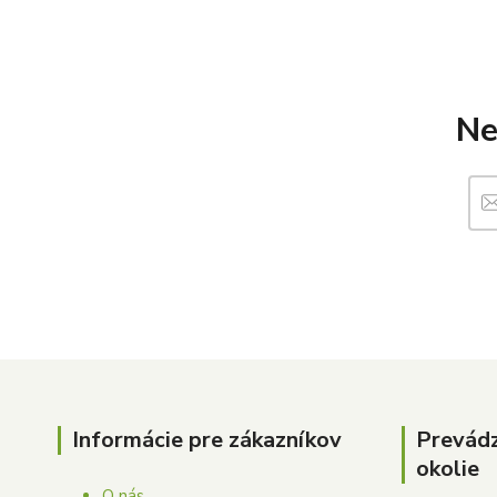
Ne
Informácie pre zákazníkov
Prevád
okolie
O nás