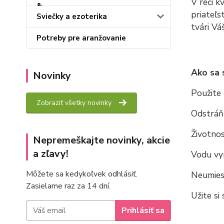
V reči k
priateľs
Sviečky a ezoterika
tvári Vá
Potreby pre aranžovanie
Ako sa 
Novinky
Použite 
Zobraziť všetky novinky
Odstráňt
Životnos
Nepremeškajte novinky, akcie
a zľavy!
Vodu vy
Môžete sa kedykoľvek odhlásiť.
Neumiest
Zasielame raz za 14 dní.
Užite si
Prihlásiť sa