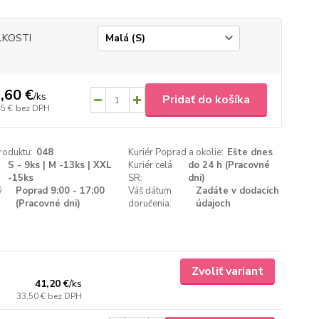
ĽKOSTI
,60 €
/
ks
Pridať do košíka
45 €
bez DPH
roduktu:
048
Kuriér Poprad a okolie:
Ešte dnes
S - 9ks | M -13ks | XXL
Kuriér celá
do 24 h (Pracovné
-15ks
SR:
dni)
ý
Poprad 9:00 - 17:00
Váš dátum
Zadáte v dodacích
(Pracovné dni)
doručenia:
údajoch
Zvoliť variant
41,20 €
/
ks
33,50 €
bez DPH