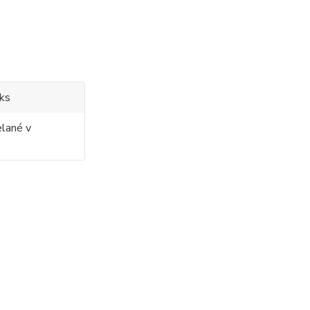
5ks
elané v