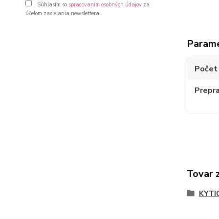
Súhlasím so
spracovaním osobných údajov
za
účelom zasielania newslettera.
Param
Počet 
Prepr
Tovar 
KYTI