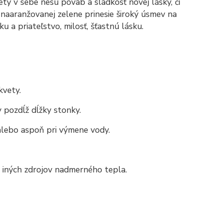
ty v sebe nesú pôvab a sladkosť novej lásky, či
 naaranžovanej zelene prinesie široký úsmev na
u a priateľstvo, milosť, šťastnú lásku.
kvety.
y pozdĺž dĺžky stonky.
lebo aspoň pri výmene vody.
i iných zdrojov nadmerného tepla.