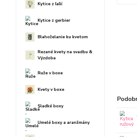
Kytice z ľaľií
Kytice z gerbier
Blahoželanie ku kvetom
Rezané kvety na svadbu &
Výzdoba
Ruže v boxe
Kvety v boxe
Podobn
Sladké boxy
Umelé boxy a aranžmány