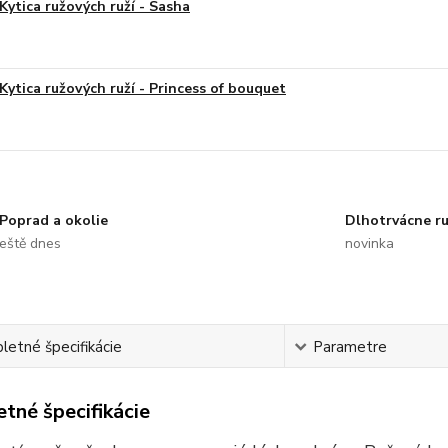
Kytica ružových ruží - Sasha
Kytica ružových ruží - Princess of bouquet
Poprad a okolie
Dlhotrvácne r
eště dnes
novinka
etné špecifikácie
Parametre
tné špecifikácie