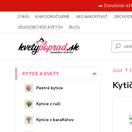
🚗 Doručenie eš
O NÁS
KAM DORUČUJEME
AKO NAKUPOVAŤ
OBCHODN
VEĽKOOBCHOD KVETOV
BLOG
Úvod
KYTICE A KVETY
Kyti
Pestré kytice
Kytice z ruží
Kytice z karafiátov