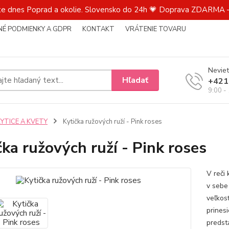
te dnes Poprad a okolie. Slovensko do 24h 💗 Doprava ZDARMA –
É PODMIENKY A GDPR
KONTAKT
VRÁTENIE TOVARU
Neviet
Hľadať
+421
9:00 -
KYTICE A KVETY
Kytička ružových ruží - Pink roses
čka ružových ruží - Pink roses
V reči
v sebe 
veľkos
prines
predsta