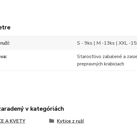
etre
ruží
S - 9ks | M -13ks | XXL -1
ava
Starostlivo zabalené a zasi
prepravných krabiciach
zaradený v kategóriách
CE A KVETY
Kytice z ruží