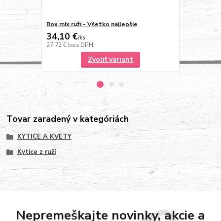
Box mix ruží - Všetko najlepšie
Box z ruží r
34,10 €
64,90 €
/
ks
/
k
27,72 €
bez DPH
52,76 €
bez 
Zvoliť variant
Tovar zaradený v kategóriách
KYTICE A KVETY
Kytice z ruží
Nepremeškajte novinky, akcie a