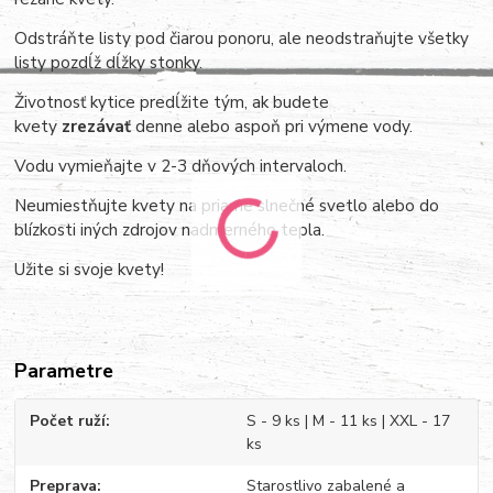
Odstráňte listy pod čiarou ponoru, ale neodstraňujte všetky
listy pozdĺž dĺžky stonky.
Životnosť kytice predĺžite tým, ak budete
kvety
zrezávať
denne alebo aspoň pri výmene vody.
Vodu vymieňajte v 2-3 dňových intervaloch.
Neumiestňujte kvety na priame slnečné svetlo alebo do
blízkosti iných zdrojov nadmerného tepla.
Užite si svoje kvety!
Parametre
Počet ruží
S - 9 ks | M - 11 ks | XXL - 17
ks
Preprava
Starostlivo zabalené a