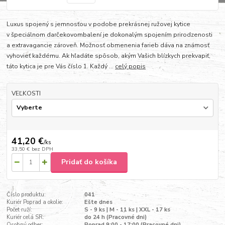
Luxus spojený s jemnosťou v podobe prekrásnej ružovej kytice
v špeciálnom darčekovombalení je dokonalým spojením prirodzenosti
a extravagancie zároveň. Možnosť obmenenia farieb dáva na známosť
vyhovieť každému. Ak hľadáte spôsob, akým Vašich blízkych prekvapiť,
táto kytica je pre Vás číslo 1. Každý ...
celý popis
VEĽKOSTI
41,20 €
/
ks
33,50 €
bez DPH
Pridať do košíka
Číslo produktu:
041
Kuriér Poprad a okolie:
Ešte dnes
Počet ruží:
S - 9 ks | M - 11 ks | XXL - 17 ks
Kuriér celá SR:
do 24 h (Pracovné dni)
Osobný odber:
Poprad 9:00 - 17:00 (Pracovné dni)