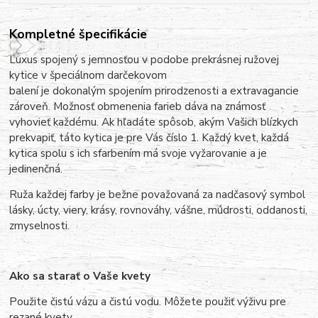
Kompletné špecifikácie
Luxus spojený s jemnosťou v podobe prekrásnej ružovej
kytice v špeciálnom darčekovom
balení je dokonalým spojením prirodzenosti a extravagancie
zároveň. Možnosť obmenenia farieb dáva na známosť
vyhovieť každému. Ak hľadáte spôsob, akým Vašich blízkych
prekvapiť, táto kytica je pre Vás číslo 1.
Každý kvet, každá
kytica spolu s ich sfarbením má svoje vyžarovanie a je
jedinenčná.
Ruža každej farby je bežne považovaná za nadčasový symbol
lásky, úcty, viery, krásy, rovnováhy, vášne, múdrosti, oddanosti,
zmyselnosti.
Ako sa starať o Vaše kvety
Použite čistú vázu a čistú vodu. Môžete použiť výživu pre
rezané kvety.