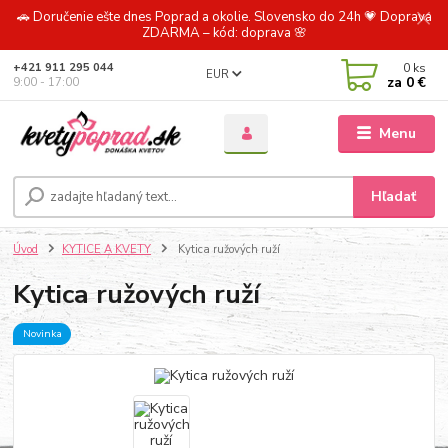
🚗 Doručenie ešte dnes Poprad a okolie. Slovensko do 24h 💗 Doprava
ZDARMA – kód: doprava 🌸
0
ks
+421 911 295 044
EUR
za
0 €
9:00 - 17:00
Menu
Hľadať
Úvod
KYTICE A KVETY
Kytica ružových ruží
Kytica ružových ruží
Novinka