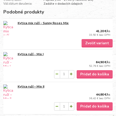
Váš dátum doručenia:
Zadáte v dodacích údajoch
Podobné produkty
Kytica mix ruží - Sunny Roses Mix
41,20 €
/
ks
33,50 €
bez DPH
Zvoliť variant
Kytica ruží - Mix I
64,90 €
/
ks
52,76 €
bez DPH
Pridať do košíka
Kytica ruží – Mix II
44,80 €
/
ks
36,42 €
bez DPH
Pridať do košíka