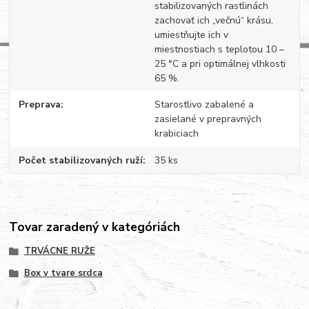
stabilizovaných rastlinách
zachovať ich „večnú“ krásu,
umiestňujte ich v
miestnostiach s teplotou 10 –
25 °C a pri optimálnej vlhkosti
65 %.
Preprava
Starostlivo zabalené a
zasielané v prepravných
krabiciach
Počet stabilizovaných ruží
35 ks
Tovar zaradený v kategóriách
TRVÁCNE RUŽE
Box v tvare srdca