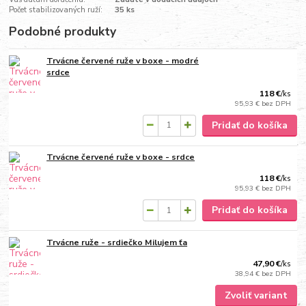
Počet stabilizovaných ruží:
35 ks
Podobné produkty
Trvácne červené ruže v boxe - modré
srdce
118 €
/
ks
95,93 €
bez DPH
Pridať do košíka
Trvácne červené ruže v boxe - srdce
118 €
/
ks
95,93 €
bez DPH
Pridať do košíka
Trvácne ruže - srdiečko Milujem ťa
47,90 €
/
ks
38,94 €
bez DPH
Zvoliť variant