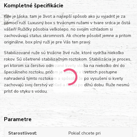
Kompletné špecifikácie
Kde je láska, tam je život a najlepší spôsob ako ju vyjadriť je za
pomoci ruží. Luxusný box s trvácnymi ružami v tvare srdca je čistá
vášeň! Ružičky pôsobia veľkolepo, no svojím vzhľadom si
zachovávajú status skromnosti. Ak chcete pôsobiť jemne a pritom
originálne, box plný ruží je pre Vás ten pravý.
Stabilizované ruže sú trvácne živé ruže, ktoré vydržia niekoľko
rokov. Sú ošetrené stabilizačným roztokom. Stabilizácia je proces,
pri ktorom sa čerstvo odrezané kvety vložia na niekoľko dní do
špeciálneho roztoku, pričom je miazga v kvetoch postupne
nahradená týmto roztokom a spôsobí, že po vysušení si kvety
zachovajú svoj čerstvý vzhľad a farbu po dlhú dobu. Ruže nesmú
prísť do styku s vodou.
Parametre
Starostlivosť
Pokiaľ chcete pri