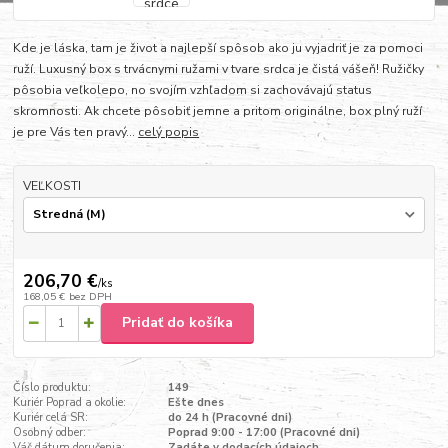
Kde je láska, tam je život a najlepší spôsob ako ju vyjadriť je za pomoci
ruží. Luxusný box s trvácnymi ružami v tvare srdca je čistá vášeň! Ružičky
pôsobia veľkolepo, no svojím vzhľadom si zachovávajú status
skromnosti. Ak chcete pôsobiť jemne a pritom originálne, box plný ruží
je pre Vás ten pravý...
celý popis
VEĽKOSTI
206,70 €
/
ks
168,05 €
bez DPH
Pridať do košíka
Číslo produktu:
149
Kuriér Poprad a okolie:
Ešte dnes
Kuriér celá SR:
do 24 h (Pracovné dni)
Osobný odber:
Poprad 9:00 - 17:00 (Pracovné dni)
Váš dátum doručenia:
Zadáte v dodacích údajoch