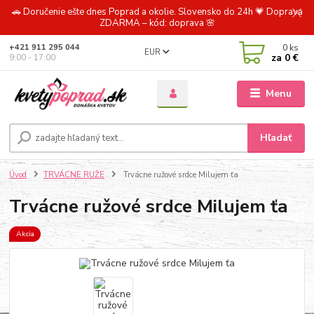
🚗 Doručenie ešte dnes Poprad a okolie. Slovensko do 24h 💗 Doprava
ZDARMA – kód: doprava 🌸
0
ks
+421 911 295 044
EUR
za
0 €
9:00 - 17:00
Menu
Hľadať
Úvod
TRVÁCNE RUŽE
Trvácne ružové srdce Milujem ťa
Trvácne ružové srdce Milujem ťa
Akcia