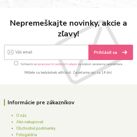
Nepremeškajte novinky, akcie a
zľavy!
Prihlásiť sa
Súhlasím so
spracovaním osobných údajov
za účelom zasielania newslettera.
Môžete sa kedykoľvek odhlásiť. Zasielame raz za 14 dní.
Informácie pre zákazníkov
O nás
Ako nakupovať
Obchodné podmienky
Fotogaléria