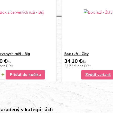
rvených ruží - Big
Box ruží - Žltý
0 €
34,10 €
/
ks
/
ks
bez DPH
27,72 €
bez DPH
Pridať do košíka
Zvoliť variant
zaradený v kategóriách