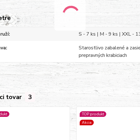
etre
ruží
S - 7 ks | M - 9 ks | XXL - 1
ava
Starostlivo zabalené a zasi
prepravných krabiciach
ci tovar
3
dukt
TOP produkt
Akcia