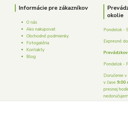
Informácie pre zákazníkov
Prevád
okolie
O nás
Ako nakupovať
Pondelok - 
Obchodné podmienky
Expresné dor
Fotogaléria
Kontakty
Prevádzkov
Blog
Pondelok - 
Doručenie v 
v čase
9:00 
presnej hodi
nedoručuje