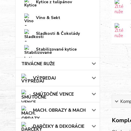
Kytice z tulipánov
Víno & Sekt
Sladkosti & Čokolády
Stabilizované kytice
TRVÁCNE RUŽE
VÝPREDAJ
SMÚTOČNÉ VENCE
Kompl
MACH. OBRAZY & MACH
Komple
DARČEKY & DEKORÁCIE