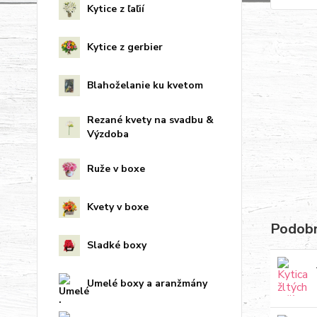
Kytice z ľaľií
Kytice z gerbier
Blahoželanie ku kvetom
Rezané kvety na svadbu &
Výzdoba
Ruže v boxe
Kvety v boxe
Podobn
Sladké boxy
Umelé boxy a aranžmány