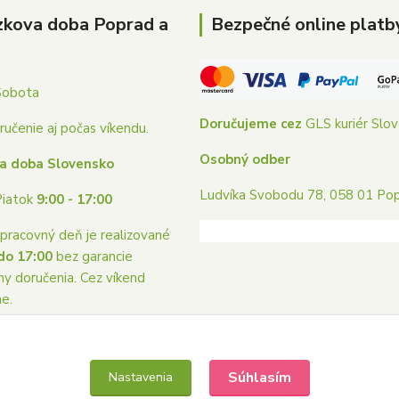
zkova doba Poprad a
Bezpečné online platb
Sobota
Doručujeme cez
GLS kuriér Slo
učenie aj počas víkendu.
Osobný odber
a doba Slovensko
Ludvíka Svobodu 78, 058 01 Po
Piatok
9:00 - 17:00
pracovný deň je realizované
do 17:00
bez garancie
ny doručenia. Cez víkend
me.
Súhlasím
Nastavenia