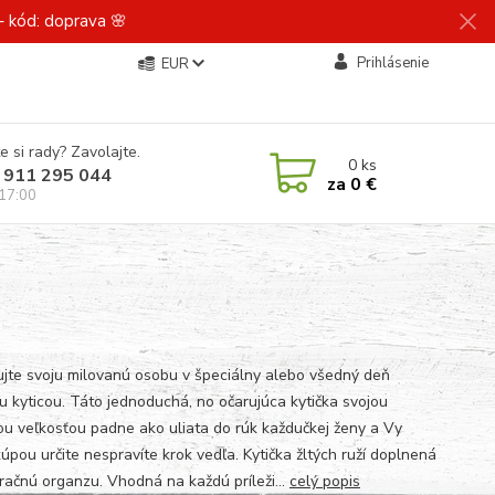
 kód: doprava 🌸
Prihlásenie
EUR
e si rady? Zavolajte.
0
ks
 911 295 044
za
0 €
 17:00
jte svoju milovanú osobu v špeciálny alebo všedný deň
u kyticou. Táto jednoduchá, no očarujúca kytička svojou
ou veľkosťou padne ako uliata do rúk každučkej ženy a Vy
úpou určite nespravíte krok vedľa. Kytička žltých ruží doplnená
račnú organzu. Vhodná na každú príleži...
celý popis