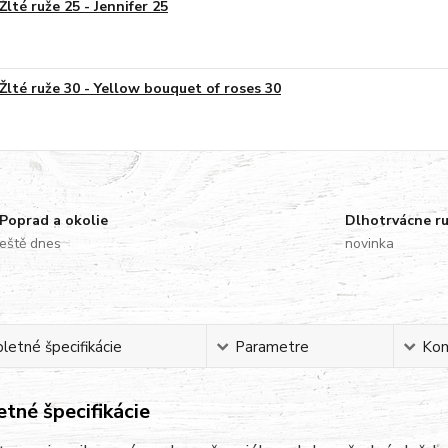
Žlté ruže 25 - Jennifer 25
Žlté ruže 30 - Yellow bouquet of roses 30
Poprad a okolie
Dlhotrvácne r
eště dnes
novinka
etné špecifikácie
Parametre
Ko
tné špecifikácie