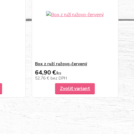
Box z ruží ružovo-červený
64,90 €
/
ks
52,76 €
bez DPH
Zvoliť variant