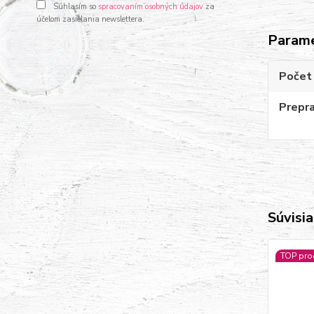
Súhlasím so
spracovaním osobných údajov
za
účelom zasielania newslettera.
Param
Počet 
Prepr
Súvisia
TOP pro