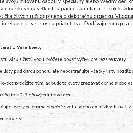
e svoju milovanú osobu v špeciálny alebo všedný deň kr
svojou šikovnou veľkosťou padne ako uliata do rúk každu
ytička žltých ruží doplnená o dekoračnú organzu.
Vhodná 
 inteligenciu, veselosť a priateľstvo. Dodávajú energiu a ja
tarať o Vaše kvety
istú vázu a čistú vodu. Môžete použiť výživu pre rezané kvety.
 listy pod čiarou ponoru, ale neodstraňujte všetky listy pozdĺž 
 kytice predĺžite tým, ak budete kvety
zrezávať
denne alebo as
eňajte v 2-3 dňových intervaloch.
ujte kvety na priame slnečné svetlo alebo do blízkosti iných z
svoje kvety!