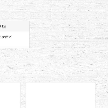
3 ks
elané v