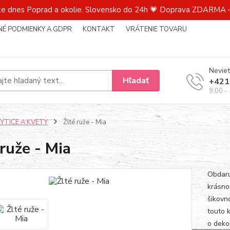
te dnes Poprad a okolie. Slovensko do 24h 💗 Doprava ZDARMA –
É PODMIENKY A GDPR
KONTAKT
VRÁTENIE TOVARU
Neviet
Hľadať
+421
9:00 -
KYTICE A KVETY
Žlté ruže - Mia
 ruže - Mia
Obdaru
krásno
šikovn
touto k
o deko