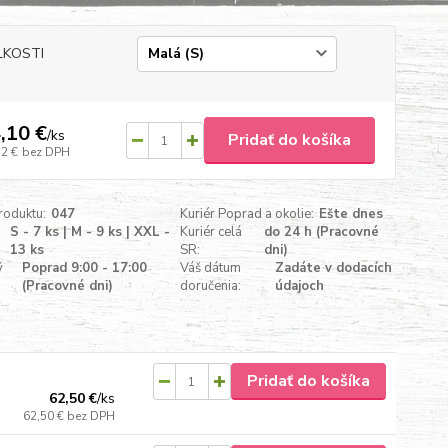
ĽKOSTI
,10 €
/
ks
Pridať do košíka
72 €
bez DPH
roduktu:
047
Kuriér Poprad a okolie:
Ešte dnes
S - 7 ks | M - 9 ks | XXL -
Kuriér celá
do 24 h (Pracovné
13 ks
SR:
dni)
ý
Poprad 9:00 - 17:00
Váš dátum
Zadáte v dodacích
(Pracovné dni)
doručenia:
údajoch
Pridať do košíka
62,50 €
/
ks
62,50 €
bez DPH