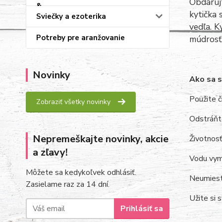
Obdarujt
kytička 
Sviečky a ezoterika
vedľa. K
Potreby pre aranžovanie
múdrosť,
Novinky
Ako sa s
Použite č
Zobraziť všetky novinky
Odstráňte
Nepremeškajte novinky, akcie
Životnosť
a zľavy!
Vodu vymi
Môžete sa kedykoľvek odhlásiť.
Neumiestň
Zasielame raz za 14 dní.
Užite si 
Prihlásiť sa