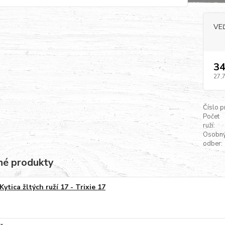
VE
34
27,
Číslo p
Počet
ruží:
Osobn
odber:
é produkty
Kytica žltých ruží 17 - Trixie 17