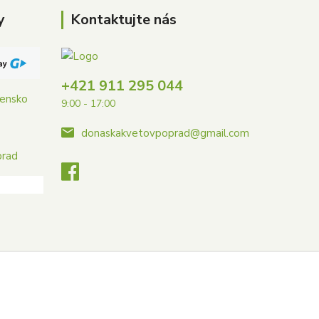
y
Kontaktujte nás
+421 911 295 044
vensko
9:00 - 17:00
donaskakvetovpoprad@gmail.com
prad