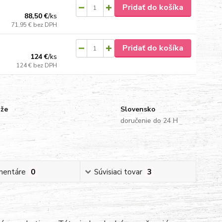
Pridať do košíka
88,50 €
/
ks
71,95 €
bez DPH
Pridať do košíka
124 €
/
ks
124 €
bez DPH
uže
Slovensko
doručenie do 24 H
mentáre
0
Súvisiaci tovar
3