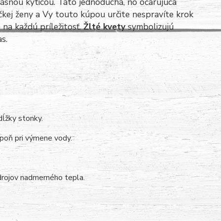
ásnou kyticou. Táto jednoduchá, no očarujúca
čkej ženy a Vy touto kúpou určite nespravíte krok
na každú príležitosť.
Žlté kvety
symbolizujú
s.
dĺžky stonky.
poň pri výmene vody.
drojov nadmerného tepla.