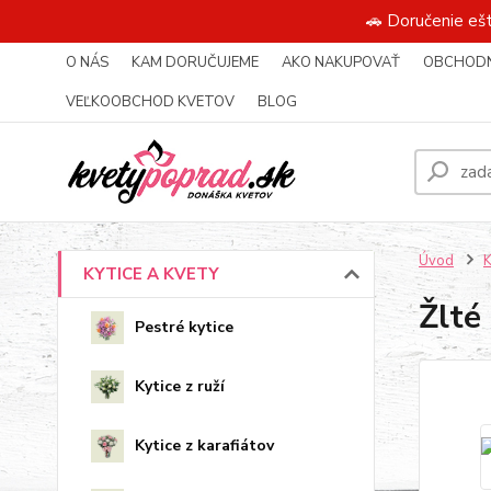
🚗 Doručenie eš
O NÁS
KAM DORUČUJEME
AKO NAKUPOVAŤ
OBCHODN
VEĽKOOBCHOD KVETOV
BLOG
Úvod
KYTICE A KVETY
Žlté
Pestré kytice
Kytice z ruží
Kytice z karafiátov