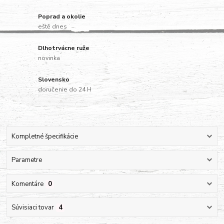
Poprad a okolie
eště dnes
Dlhotrvácne ruže
novinka
Slovensko
doručenie do 24 H
Kompletné špecifikácie
Parametre
Komentáre
0
Súvisiaci tovar
4