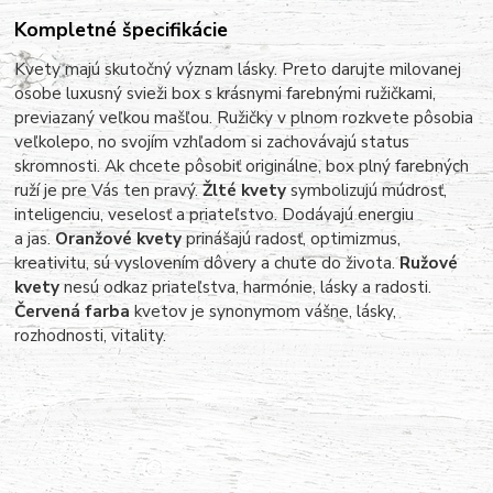
Kompletné špecifikácie
Kvety majú skutočný význam lásky. Preto darujte milovanej
osobe luxusný svieži box s krásnymi farebnými ružičkami,
previazaný veľkou mašľou. Ružičky v plnom rozkvete pôsobia
veľkolepo, no svojím vzhľadom si zachovávajú status
skromnosti. Ak chcete pôsobiť originálne, box plný farebných
ruží je pre Vás ten pravý.
Žlté kvety
symbolizujú múdrosť,
inteligenciu, veselosť a priateľstvo. Dodávajú energiu
a jas.
Oranžové kvety
prinášajú radosť, optimizmus,
kreativitu, sú vyslovením dôvery a chute do života.
Ružové
kvety
nesú odkaz priateľstva, harmónie, lásky a radosti.
Červená farba
kvetov je synonymom vášne, lásky,
rozhodnosti, vitality.