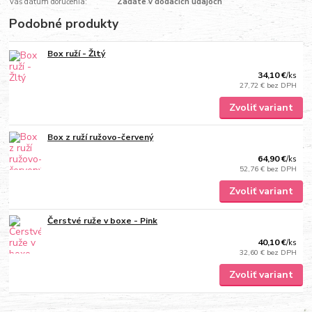
Váš dátum doručenia:
Zadáte v dodacích údajoch
Podobné produkty
Box ruží - Žltý
34,10 €
/
ks
27,72 €
bez DPH
Zvoliť variant
Box z ruží ružovo-červený
64,90 €
/
ks
52,76 €
bez DPH
Zvoliť variant
Čerstvé ruže v boxe - Pink
40,10 €
/
ks
32,60 €
bez DPH
Zvoliť variant