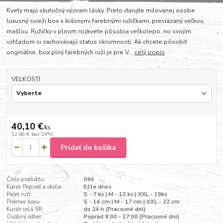
Kvety majú skutočný význam lásky. Preto darujte milovanej osobe
luxusný svieži box s krásnymi farebnými ružičkami, previazaný veľkou
mašľou. Ružičky v plnom rozkvete pôsobia veľkolepo, no svojím
vzhľadom si zachovávajú status skromnosti. Ak chcete pôsobiť
originálne, box plný farebných ruží je pre V...
celý popis
VEĽKOSTI
40,10 €
/
ks
32,60 €
bez DPH
Pridať do košíka
Číslo produktu:
094
Kuriér Poprad a okolie:
Ešte dnes
Počet ruží:
S - 7 ks | M - 13 ks | XXL - 19ks
Priemer boxu:
S - 14 cm | M - 17 cm | XXL - 22 cm
Kuriér celá SR:
do 24 h (Pracovné dni)
Osobný odber:
Poprad 9:00 - 17:00 (Pracovné dni)