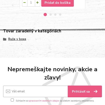
Pridať do košíka
Tovar zaradený v kategóriách
Ruže v boxe
Nepremeškajte novinky, akcie a
zľavy!
Prihlásiť sa
Súhlasím so
spracovaním osobných údajov
za účelom zasielania newslettera.