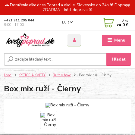
🚗 Doručenie ešte dnes Poprad a okolie. Slovensko do 24h 💗 Doprava
ZDARMA – kód: doprava 🌸
0
ks
+421 911 295 044
EUR
za
0 €
9:00 - 17:00
Menu
Hľadať
Úvod
KYTICE A KVETY
Ruže v boxe
Box mix ruží - Čierny
Box mix ruží - Čierny