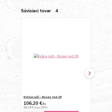
Súvisiaci tovar
4
Akcia
Kytica ruží - Roses red 29
Kytica z gerbi
106,20 €
59 €
/
ks
/
ks
86,34 €
bez DPH
47,97 €
bez 