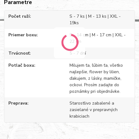
Parametre
Počet ruží
S - 7 ks | M - 13 ks | XXL -
19ks
Priemer boxu
S - 14 cm | M - 17 cm | XXL -
22 cm
Trvácnosť
5 - 7 dní
Potlač boxu
Milujem ťa, ľúbim ťa, všetko
najlepšie, flower by lilien,
ďakujem, z lásky, mamičke,
ockovi. Prosím zadajte do
poznámky pri objednávke.
Preprava
Starostlivo zabalené a
zasielané v prepravných
krabiciach