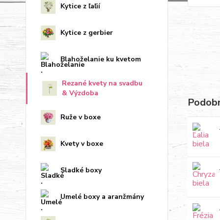
Kytice z ľaľií
Kytice z gerbier
Blahoželanie ku kvetom
Rezané kvety na svadbu
& Výzdoba
Podobn
Ruže v boxe
Kvety v boxe
Sladké boxy
Umelé boxy a aranžmány