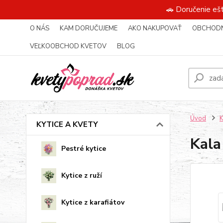
🚗 Doručenie eš
O NÁS
KAM DORUČUJEME
AKO NAKUPOVAŤ
OBCHODN
VEĽKOOBCHOD KVETOV
BLOG
Úvod
KYTICE A KVETY
Kala
Pestré kytice
Kytice z ruží
Kytice z karafiátov