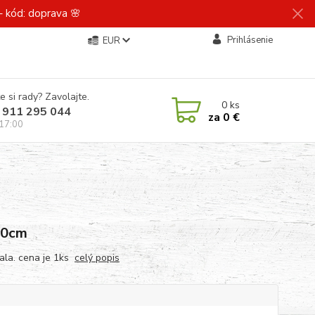
 kód: doprava 🌸
Prihlásenie
EUR
e si rady? Zavolajte.
0
ks
 911 295 044
za
0 €
 17:00
80cm
kala. cena je 1ks
celý popis