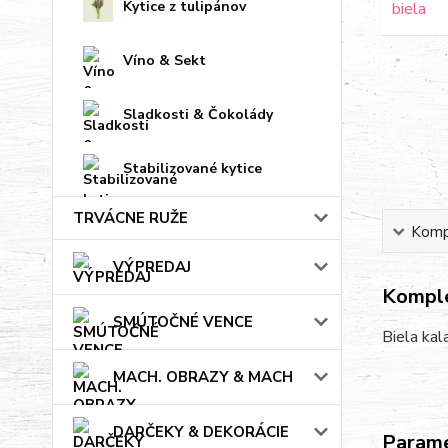
Kytice z tulipánov
Víno & Sekt
Sladkosti & Čokolády
Stabilizované kytice
TRVÁCNE RUŽE
Kompl
VÝPREDAJ
Komple
SMÚTOČNÉ VENCE
Biela kal
MACH. OBRAZY & MACH
DARČEKY & DEKORÁCIE
Param