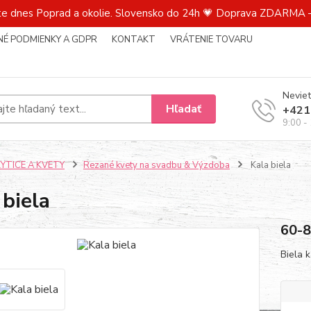
te dnes Poprad a okolie. Slovensko do 24h 💗 Doprava ZDARMA –
É PODMIENKY A GDPR
KONTAKT
VRÁTENIE TOVARU
Neviet
Hľadať
+421
9:00 -
KYTICE A KVETY
Rezané kvety na svadbu & Výzdoba
Kala biela
 biela
60-
Biela 