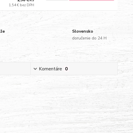
1,54 €
bez DPH
uže
Slovensko
doručenie do 24 H
Komentáre
0