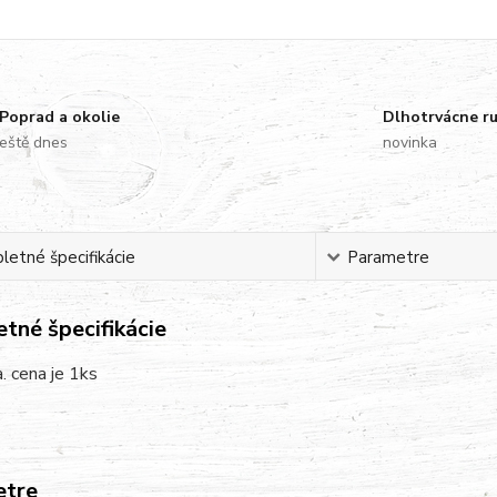
Poprad a okolie
Dlhotrvácne r
eště dnes
novinka
etné špecifikácie
Parametre
tné špecifikácie
a. cena je 1ks
etre