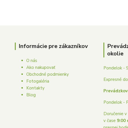
Informácie pre zákazníkov
Prevád
okolie
O nás
Ako nakupovať
Pondelok - 
Obchodné podmienky
Expresné dor
Fotogaléria
Kontakty
Prevádzkov
Blog
Pondelok - 
Doručenie v 
v čase
9:00 
presnej hodi