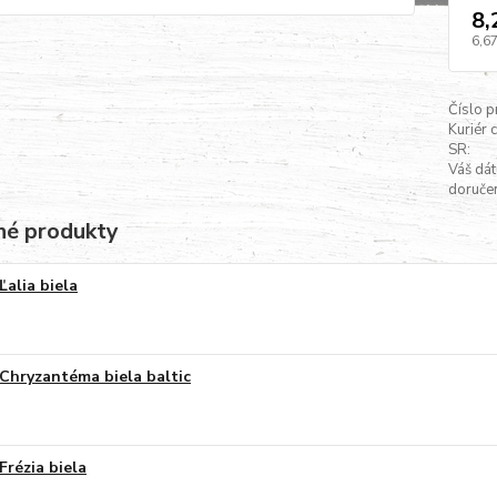
8,
6,67
Číslo p
Kuriér 
SR:
Váš dá
doručen
é produkty
Ľalia biela
Chryzantéma biela baltic
Frézia biela