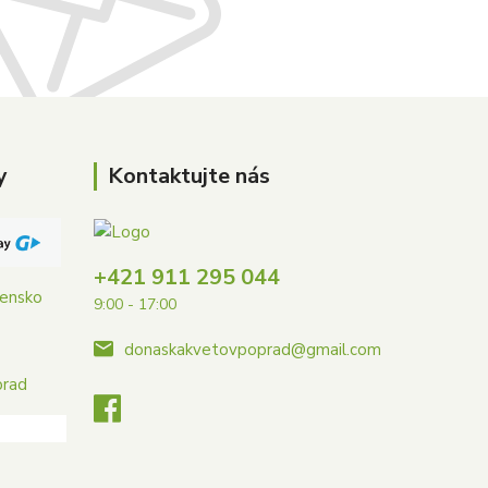
y
Kontaktujte nás
+421 911 295 044
vensko
9:00 - 17:00
donaskakvetovpoprad@gmail.com
prad