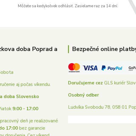
Môžete sa kedykoľvek odhlásiť. Zasielame raz za 14 dní.
zkova doba Poprad a
Bezpečné online platb
Sobota
Doručujeme cez
GLS kuriér Slo
učenie aj počas víkendu.
Osobný odber
a doba Slovensko
Ludvíka Svobodu 78, 058 01 Po
Piatok
9:00 - 17:00
pracovný deň je realizované
do 17:00
bez garancie
ny doručenia. Cez víkend