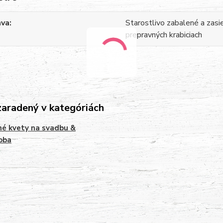
ava
Starostlivo zabalené a zasi
prepravných krabiciach
zaradený v kategóriách
é kvety na svadbu &
oba