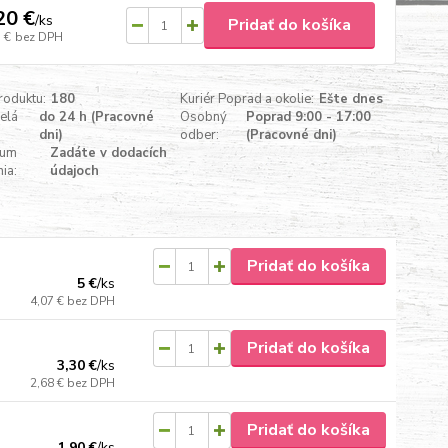
20 €
/
ks
Pridať do košíka
 €
bez DPH
roduktu:
180
Kuriér Poprad a okolie:
Ešte dnes
celá
do 24 h (Pracovné
Osobný
Poprad 9:00 - 17:00
dni)
odber:
(Pracovné dni)
tum
Zadáte v dodacích
ia:
údajoch
Pridať do košíka
5 €
/
ks
4,07 €
bez DPH
Pridať do košíka
3,30 €
/
ks
2,68 €
bez DPH
Pridať do košíka
1,90 €
/
ks