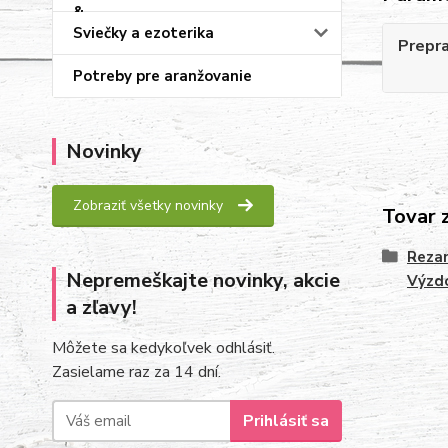
Sviečky a ezoterika
Prepr
Potreby pre aranžovanie
Novinky
Zobraziť všetky novinky
Tovar 
Rezan
Nepremeškajte novinky, akcie
Výzd
a zľavy!
Môžete sa kedykoľvek odhlásiť.
Zasielame raz za 14 dní.
Prihlásiť sa