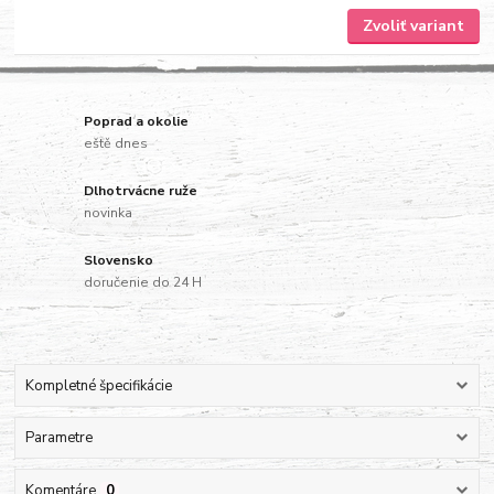
Zvoliť variant
Poprad a okolie
eště dnes
Dlhotrvácne ruže
novinka
Slovensko
doručenie do 24 H
Kompletné špecifikácie
Parametre
Komentáre
0