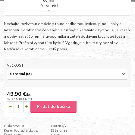
Nechajte rozkvitnúť emócie s touto nádhernou kyticou plnou lásky a
nežnosti. Kombinácia červených a ružových karafiátov symbolizuje vášeň
a obdiv, zatiaľ čo jemná gypsomilka a zeleň dodávajú kytici sviežosť a
ľahkosť. Prečo si vybrať túto kyticu? Vyjadruje hlboké city bez slov
Nadčasová kombinácia ...
celý popis
VEĽKOSTI
49,90 €
/
ks
40,57 €
bez DPH
Pridať do košíka
Číslo produktu:
100263/2
Kuriér Poprad a okolie:
Ešte dnes