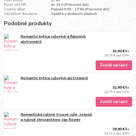
Počet kvetov:
17 ks
Kuriér celá SR:
do 24 h (Pracovné dni)
Osobný odber:
Poprad 9:00 - 17:00 (Pracovné dni)
Váš dátum doručenia:
Zadáte v dodacích údajoch
Podobné produkty
Romantic kytica ružových a fialových
alstromérií
32,90 €
/
ks
26,75 €
bez DPH
Zvoliť variant
Romantic kytica ružových alstromérií
32,90 €
/
ks
26,75 €
bez DPH
Zvoliť variant
Romantická ružové trsové ruže, zelené
a ružové chryzantémy, vax flower
29,90 €
/
ks
24,31 €
bez DPH