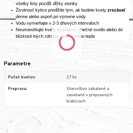
všetky listy pozdĺž dĺžky stonky
Životnosť kytice predĺžite tým, ak budete kvety
zrezávať
denne alebo aspoň pri výmene vody
Vodu vymieňajte v 2-3 dňových intervaloch
Neumiestňujte kvety na priame slnečné svetlo alebo do
blízkosti iných zdrojov nadmerného tepla
Parametre
Počet kvetov
17 ks
Preprava
Starostlivo zabalené a
zasielané v prepravných
krabiciach