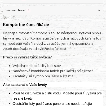
Súvisiaci tovar
3
Kompletné špecifikácie
Nechajte rozkvitnúť emócie s touto nádhernou kyticou plnou
lásky a nežnosti. Kombinácia červených a ružových karafiátov
symbolizuje vášeň a obdiv, zatiaľ čo jemná gypsomilka a
zeleň dodávajú kytici sviežosť a ľahkosť.
Prečo si vybrať túto kyticu?
Vyjadruje hlboké city bez slov
Nadčasová kombinácia farieb pre každú príležitosť
Karafiáty sú symbolom lásky a šťastia
Ako sa starať o Vaše kvety
Použite čistú vázu a čistú vodu. Môžete použiť výživu pre
rezané kvety
Odstráňte listy pod čiarou ponoru, ale neodstraňujte