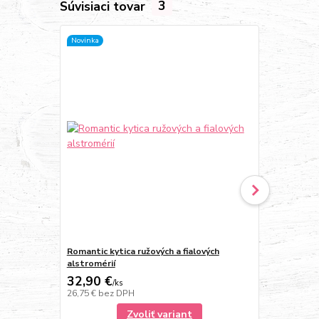
Súvisiaci tovar
3
Novinka
Novinka
Romantic kytica ružových a fialových
Romantic kyt
alstromérií
32,90 €
32,90 €
/
ks
/
k
26,75 €
bez DPH
26,75 €
bez 
Zvoliť variant