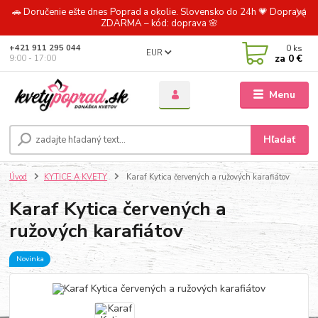
🚗 Doručenie ešte dnes Poprad a okolie. Slovensko do 24h 💗 Doprava
ZDARMA – kód: doprava 🌸
0
ks
+421 911 295 044
EUR
za
0 €
9:00 - 17:00
Menu
Hľadať
Úvod
KYTICE A KVETY
Karaf Kytica červených a ružových karafiátov
Karaf Kytica červených a
ružových karafiátov
Novinka